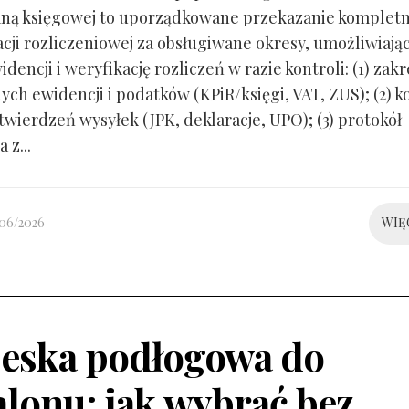
ną księgowej to uporządkowane przekazanie kompletn
ji rozliczeniowej za obsługiwane okresy, umożliwiają
idencji i weryfikację rozliczeń w razie kontroli: (1) zakr
ch ewidencji i podatków (KPiR/księgi, VAT, ZUS); (2) 
twierdzeń wysyłek (JPK, deklaracje, UPO); (3) protokół
 z...
/06/2026
WIĘ
eska podłogowa do
alonu: jak wybrać bez