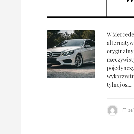
W Mercedes
alternatyw
oryginalny
rzeczywist
pojedynczy
wykorzyst
tylnej osi...
24