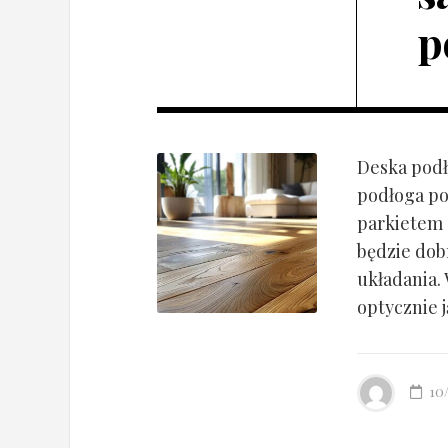
p
Deska podł
podłoga po
parkietem d
będzie dob
układania.
optycznie ją
10