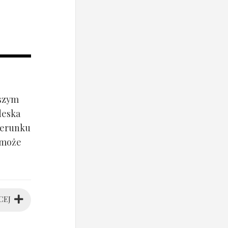
jszym
deska
ierunku
 może
CEJ