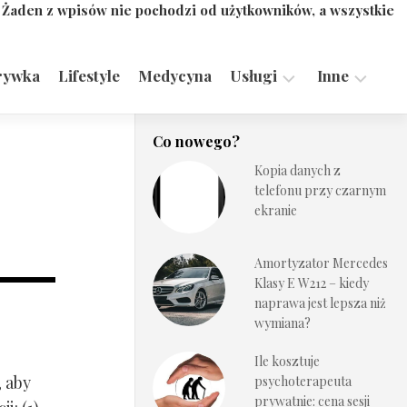
. Żaden z wpisów nie pochodzi od użytkowników, a wszystkie
rywka
Lifestyle
Medycyna
Usługi
Inne
Motoryzacja,
Turystyka,
Co nowego?
Transport
Sport
Kopia danych z
Technologie
telefonu przy czarnym
ekranie
Amortyzator Mercedes
Klasy E W212 – kiedy
naprawa jest lepsza niż
wymiana?
Ile kosztuje
, aby
psychoterapeuta
prywatnie: cena sesji