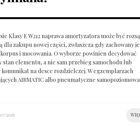
ie Klasy E W212 naprawa amortyzatora może być rozs
ą dla zakupu nowej części, zwłaszcza gdy zachowany je
 korpus i mocowania. O wyborze powinien decydować
y stan elementu, a nie sam przebieg samochodu lub
 komunikat na desce rozdzielczej. W egzemplarzach
ujących AIRMATIC albo pneumatyczne samopoziomowa
/07/2026
WIĘ