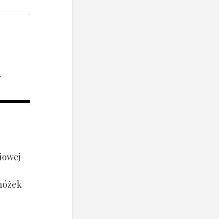
i
iowej
 nóżek