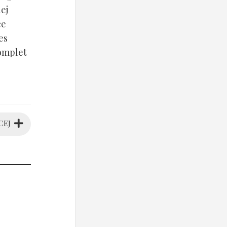
ej
ce
es
komplet
CEJ