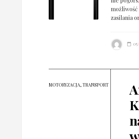
nie pogorsz
możliwość 
zasilania o
05
A
MOTORYZACJA, TRANSPORT
K
n
w