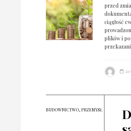
przed zmia
dokumentac
ciągłość ew
prowadzony
plików i po
przekazania
21
D
BUDOWNICTWO, PRZEMYSŁ
s