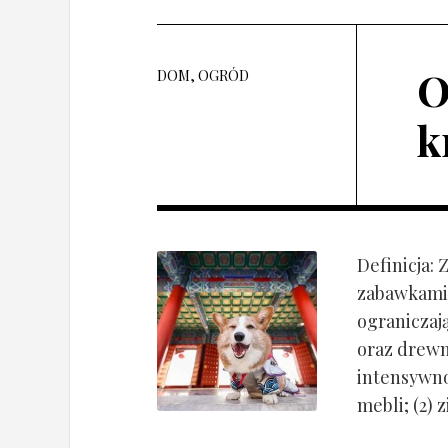
O
DOM, OGRÓD
k
Definicja:
zabawkami 
ograniczaj
oraz drewn
intensywnoś
mebli; (2) 