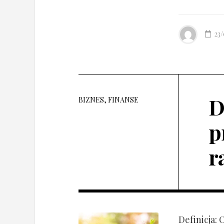
23
D
BIZNES, FINANSE
p
r
Definicja: