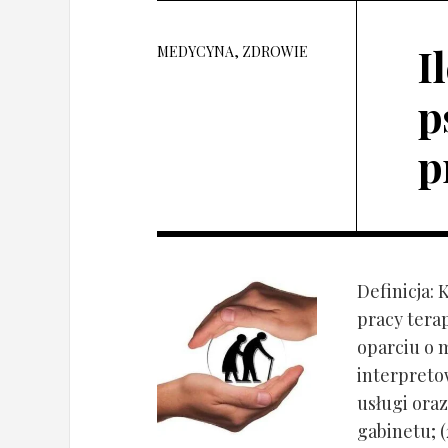
I
MEDYCYNA, ZDROWIE
p
p
Definicja: 
pracy tera
oparciu o 
interpret
usługi oraz
gabinetu; (2