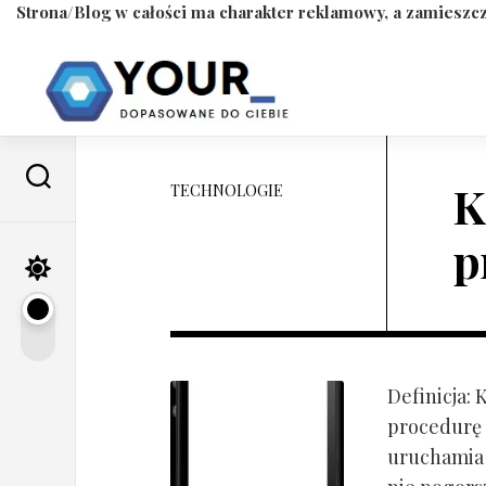
Strona/Blog w całości ma charakter reklamowy, a zamieszcz
Skip
to
content
K
TECHNOLOGIE
p
Definicja:
procedurę 
uruchamia s