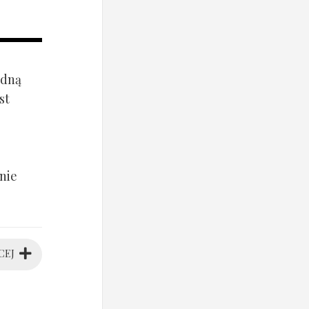
ądną
st
nie
CEJ