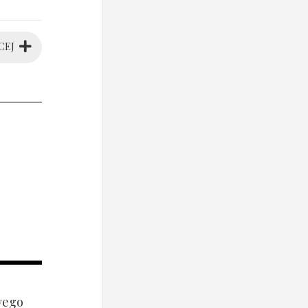
CEJ
wego