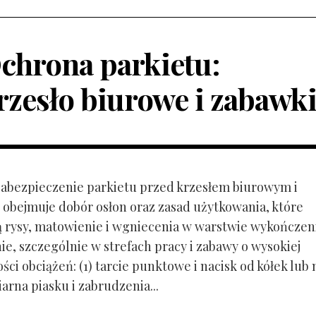
chrona parkietu:
rzesło biurowe i zabawk
 Zabezpieczenie parkietu przed krzesłem biurowym i
obejmuje dobór osłon oraz zasad użytkowania, które
ą rysy, matowienie i wgniecenia w warstwie wykończen
ie, szczególnie w strefach pracy i zabawy o wysokiej
ci obciążeń: (1) tarcie punktowe i nacisk od kółek lub
ziarna piasku i zabrudzenia...