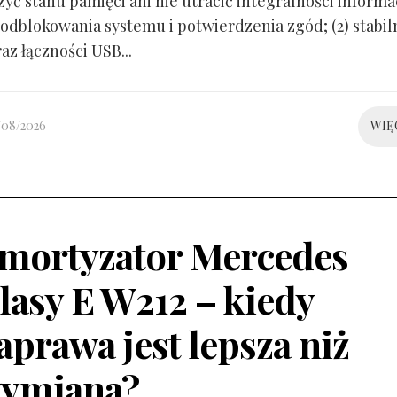
yć stanu pamięci ani nie utracić integralności informacj
odblokowania systemu i potwierdzenia zgód; (2) stabil
raz łączności USB...
/08/2026
WIĘ
mortyzator Mercedes
lasy E W212 – kiedy
aprawa jest lepsza niż
ymiana?