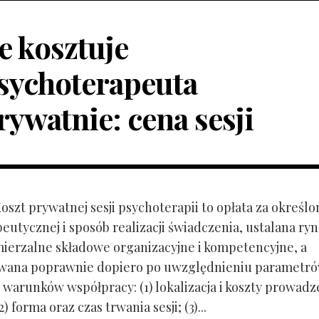
le kosztuje
sychoterapeuta
rywatnie: cena sesji
Koszt prywatnej sesji psychoterapii to opłata za określo
peutycznej i sposób realizacji świadczenia, ustalana r
mierzalne składowe organizacyjne i kompetencyjne, a
owana poprawnie dopiero po uwzględnieniu parametr
 warunków współpracy: (1) lokalizacja i koszty prowadz
) forma oraz czas trwania sesji; (3)...