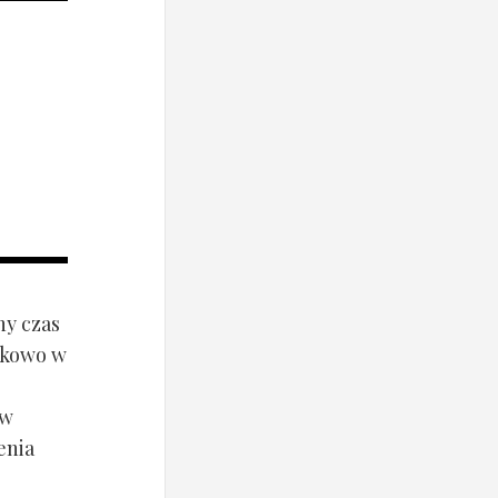
ny czas
ynkowo w
ów
enia