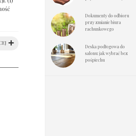
i: (1)
ność
Dokumenty do odbioru
przy zmianie biura
rachunkowego
CEJ
Deska podłogowa do
salonu: jak wybrać bez
pośpiechu