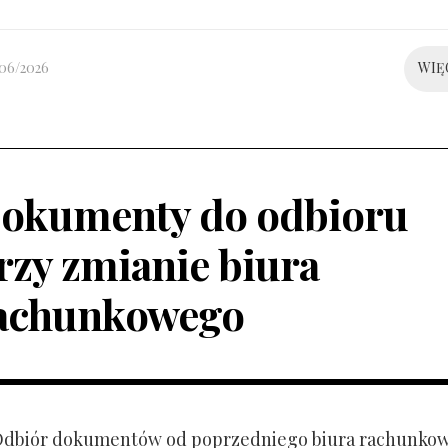
/06/2026
WIĘ
okumenty do odbioru
rzy zmianie biura
achunkowego
 Odbiór dokumentów od poprzedniego biura rachunko