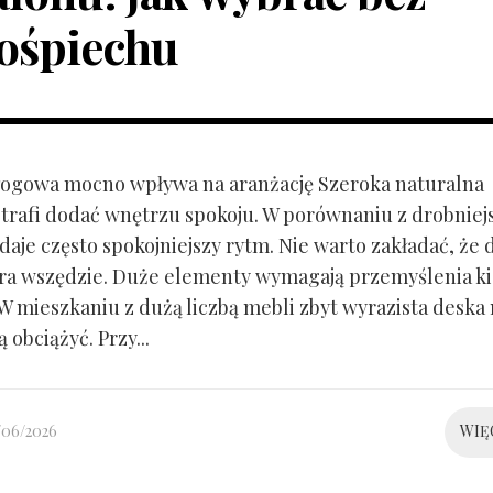
ośpiechu
ogowa mocno wpływa na aranżację Szeroka naturalna
trafi dodać wnętrzu spokoju. W porównaniu z drobnie
aje często spokojniejszy rytm. Nie warto zakładać, że 
ra wszędzie. Duże elementy wymagają przemyślenia k
 W mieszkaniu z dużą liczbą mebli zbyt wyrazista deska
 obciążyć. Przy...
/06/2026
WIĘ