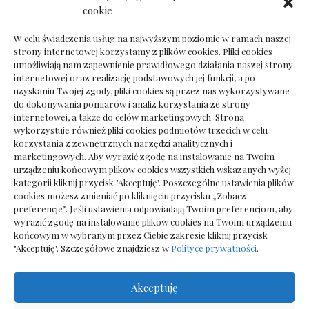
Dokumenty do odbioru przy zmianie biura
cookie
rachunkowego
W celu świadczenia usług na najwyższym poziomie w ramach naszej
strony internetowej korzystamy z plików cookies. Pliki cookies
umożliwiają nam zapewnienie prawidłowego działania naszej strony
internetowej oraz realizację podstawowych jej funkcji, a po
Deska podłogowa do salonu: jak wybrać bez
uzyskaniu Twojej zgody, pliki cookies są przez nas wykorzystywane
pośpiechu
do dokonywania pomiarów i analiz korzystania ze strony
internetowej, a także do celów marketingowych. Strona
wykorzystuje również pliki cookies podmiotów trzecich w celu
korzystania z zewnętrznych narzędzi analitycznych i
marketingowych. Aby wyrazić zgodę na instalowanie na Twoim
urządzeniu końcowym plików cookies wszystkich wskazanych wyżej
kategorii kliknij przycisk "Akceptuję". Poszczególne ustawienia plików
cookies możesz zmieniać po kliknięciu przycisku „Zobacz
preferencje”. Jeśli ustawienia odpowiadają Twoim preferencjom, aby
wyrazić zgodę na instalowanie plików cookies na Twoim urządzeniu
końcowym w wybranym przez Ciebie zakresie kliknij przycisk
"Akceptuję". Szczegółowe znajdziesz w
Polityce prywatności
.
Akceptuję
Wszelkie prawa zastrzezone