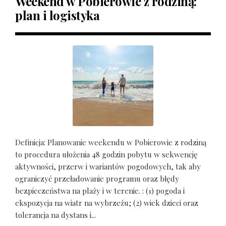
Weekend w Pobierowie z rodziną:
plan i logistyka
Definicja: Planowanie weekendu w Pobierowie z rodziną
to procedura ułożenia 48 godzin pobytu w sekwencję
aktywności, przerw i wariantów pogodowych, tak aby
ograniczyć przeładowanie programu oraz błędy
bezpieczeństwa na plaży i w terenie. : (1) pogoda i
ekspozycja na wiatr na wybrzeżu; (2) wiek dzieci oraz
tolerancja na dystans i...