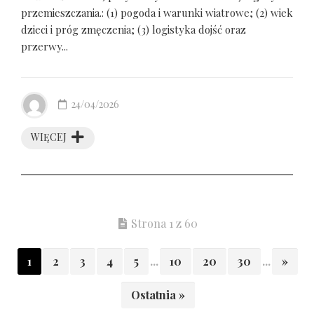
przemieszczania.: (1) pogoda i warunki wiatrowe; (2) wiek
dzieci i próg zmęczenia; (3) logistyka dojść oraz
przerwy...
24/04/2026
WIĘCEJ
Strona 1 z 60
1
2
3
4
5
...
10
20
30
...
»
Ostatnia »