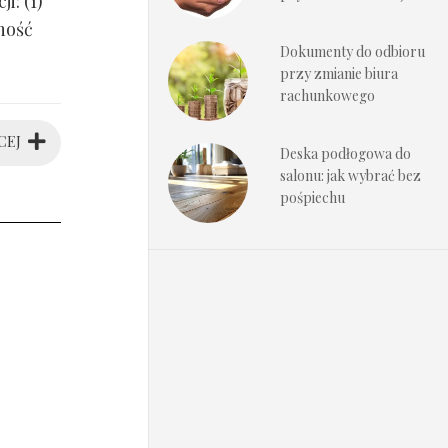
i: (1)
ność
Dokumenty do odbioru
przy zmianie biura
rachunkowego
CEJ
Deska podłogowa do
salonu: jak wybrać bez
pośpiechu