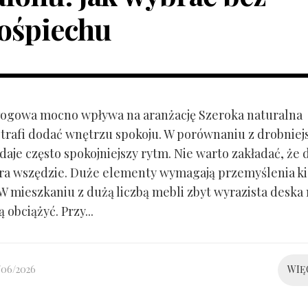
ośpiechu
ogowa mocno wpływa na aranżację Szeroka naturalna
trafi dodać wnętrzu spokoju. W porównaniu z drobnie
aje często spokojniejszy rytm. Nie warto zakładać, że 
ra wszędzie. Duże elementy wymagają przemyślenia k
 W mieszkaniu z dużą liczbą mebli zbyt wyrazista deska
 obciążyć. Przy...
/06/2026
WIĘ