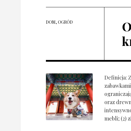
O
DOM, OGRÓD
k
Definicja:
zabawkami 
ograniczaj
oraz drewn
intensywnoś
mebli; (2) 