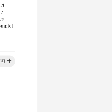
ej
ce
es
komplet
CEJ