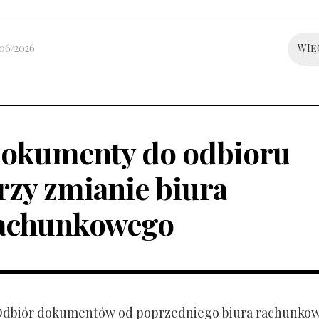
/06/2026
WIĘ
okumenty do odbioru
rzy zmianie biura
achunkowego
 Odbiór dokumentów od poprzedniego biura rachunko