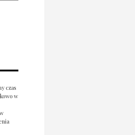
ny czas
ynkowo w
ów
enia