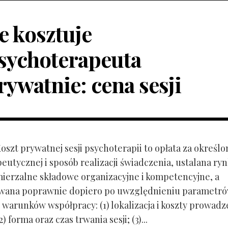
le kosztuje
sychoterapeuta
rywatnie: cena sesji
Koszt prywatnej sesji psychoterapii to opłata za określo
peutycznej i sposób realizacji świadczenia, ustalana r
mierzalne składowe organizacyjne i kompetencyjne, a
owana poprawnie dopiero po uwzględnieniu parametr
 warunków współpracy: (1) lokalizacja i koszty prowadz
) forma oraz czas trwania sesji; (3)...