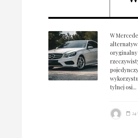
W Mercedes
alternatyw
oryginalny
rzeczywist
pojedynczy
wykorzyst
tylnej osi...
24