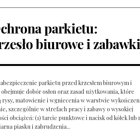
chrona parkietu:
rzesło biurowe i zabawk
 Zabezpieczenie parkietu przed krzesłem biurowym i
obejmuje dobór osłon oraz zasad użytkowania, które
ą rysy, matowienie i wgniecenia w warstwie wykończen
ie, szczególnie w strefach pracy i zabawy o wysokiej
ci obciążeń: (1) tarcie punktowe i nacisk od kółek lub
ziarna piasku i zabrudzenia...