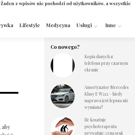
. Żaden z wpisów nie pochodzi od użytkowników, a wszystkie
rywka
Lifestyle
Medycyna
Usługi
Inne
Motoryzacja,
Turystyka,
Co nowego?
Transport
Sport
Kopia danych z
Technologie
telefonu przy czarnym
ekranie
Amortyzator Mercedes
Klasy E W212 – kiedy
naprawa jest lepsza niż
wymiana?
Ile kosztuje
, aby
psychoterapeuta
prywatnie: cena sesji