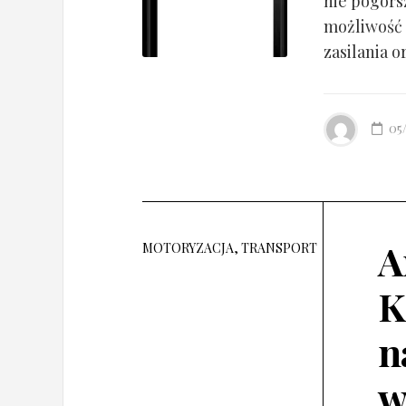
nie pogorsz
możliwość 
zasilania o
05
A
MOTORYZACJA, TRANSPORT
K
n
w