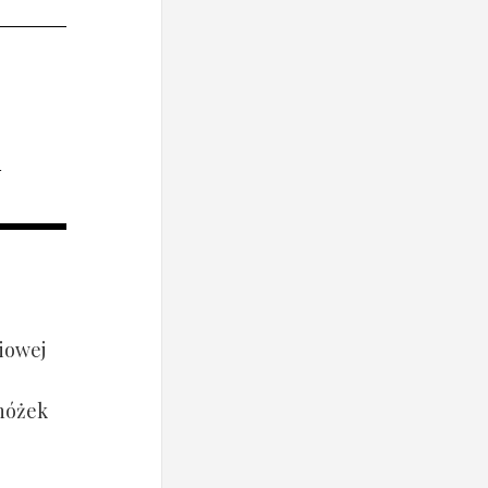
i
iowej
 nóżek