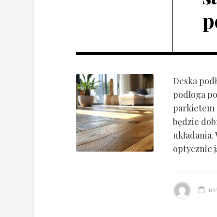
p
Deska podł
podłoga po
parkietem d
będzie dob
układania.
optycznie ją
10