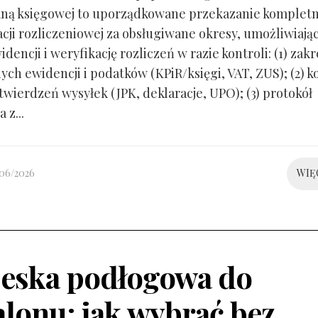
ną księgowej to uporządkowane przekazanie kompletn
ji rozliczeniowej za obsługiwane okresy, umożliwiają
idencji i weryfikację rozliczeń w razie kontroli: (1) zakr
ch ewidencji i podatków (KPiR/księgi, VAT, ZUS); (2) 
twierdzeń wysyłek (JPK, deklaracje, UPO); (3) protokół
 z...
/06/2026
WIĘ
eska podłogowa do
alonu: jak wybrać bez