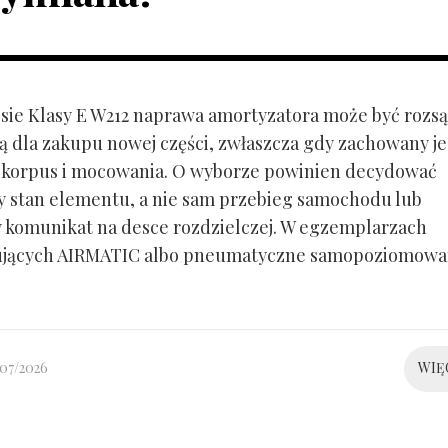
ie Klasy E W212 naprawa amortyzatora może być rozs
ą dla zakupu nowej części, zwłaszcza gdy zachowany je
 korpus i mocowania. O wyborze powinien decydować
y stan elementu, a nie sam przebieg samochodu lub
 komunikat na desce rozdzielczej. W egzemplarzach
ujących AIRMATIC albo pneumatyczne samopoziomowa
/07/2026
WIĘ