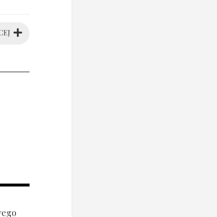
CEJ
wego