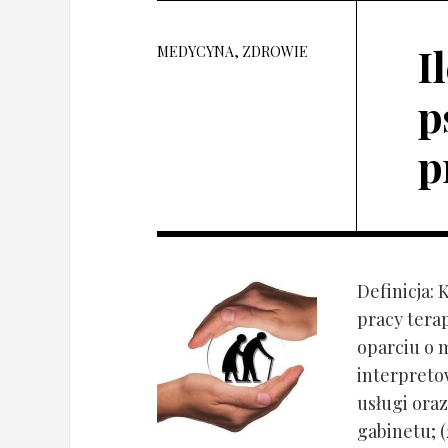
I
MEDYCYNA, ZDROWIE
p
p
Definicja: 
pracy tera
oparciu o 
interpret
usługi oraz
gabinetu; (2