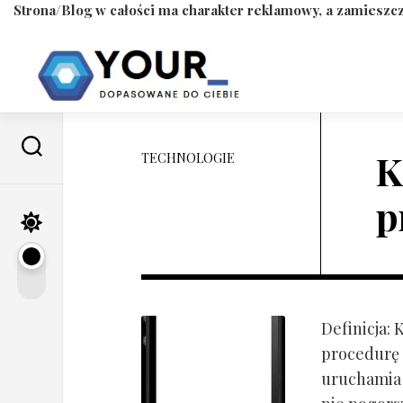
Strona/Blog w całości ma charakter reklamowy, a zamieszcz
Skip
to
content
K
TECHNOLOGIE
p
Definicja:
procedurę 
uruchamia s