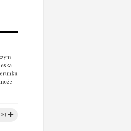
jszym
deska
ierunku
 może
CEJ