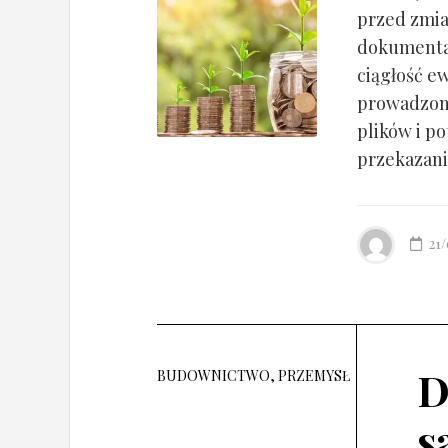
przed zmia
dokumentac
ciągłość ew
prowadzony
plików i po
przekazania
21
D
BUDOWNICTWO, PRZEMYSŁ
s