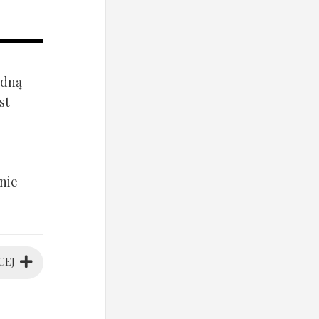
ądną
st
nie
CEJ