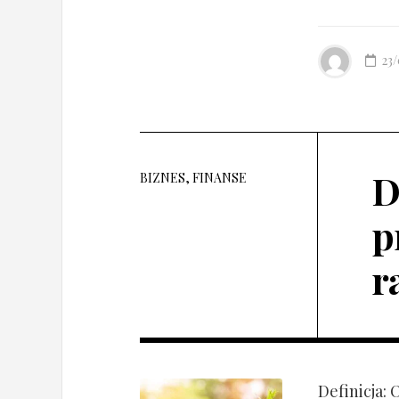
23
D
BIZNES, FINANSE
p
r
Definicja: