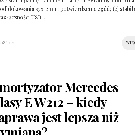
yć stanu pamięci ani nie utracić integralności informacj
odblokowania systemu i potwierdzenia zgód; (2) stabil
raz łączności USB...
/08/2026
WIĘ
mortyzator Mercedes
lasy E W212 – kiedy
aprawa jest lepsza niż
ymiana?