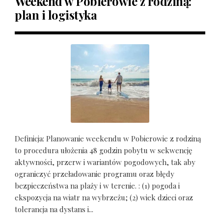
Weekend w Pobierowie z rodziną:
plan i logistyka
Definicja: Planowanie weekendu w Pobierowie z rodziną
to procedura ułożenia 48 godzin pobytu w sekwencję
aktywności, przerw i wariantów pogodowych, tak aby
ograniczyć przeładowanie programu oraz błędy
bezpieczeństwa na plaży i w terenie. : (1) pogoda i
ekspozycja na wiatr na wybrzeżu; (2) wiek dzieci oraz
tolerancja na dystans i...