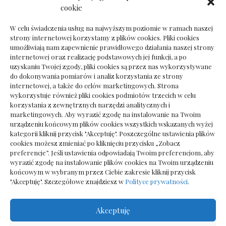
Dokumenty do odbioru przy zmianie biura
cookie
rachunkowego
W celu świadczenia usług na najwyższym poziomie w ramach naszej
strony internetowej korzystamy z plików cookies. Pliki cookies
umożliwiają nam zapewnienie prawidłowego działania naszej strony
internetowej oraz realizację podstawowych jej funkcji, a po
Deska podłogowa do salonu: jak wybrać bez
uzyskaniu Twojej zgody, pliki cookies są przez nas wykorzystywane
pośpiechu
do dokonywania pomiarów i analiz korzystania ze strony
internetowej, a także do celów marketingowych. Strona
wykorzystuje również pliki cookies podmiotów trzecich w celu
korzystania z zewnętrznych narzędzi analitycznych i
marketingowych. Aby wyrazić zgodę na instalowanie na Twoim
urządzeniu końcowym plików cookies wszystkich wskazanych wyżej
kategorii kliknij przycisk "Akceptuję". Poszczególne ustawienia plików
cookies możesz zmieniać po kliknięciu przycisku „Zobacz
preferencje”. Jeśli ustawienia odpowiadają Twoim preferencjom, aby
wyrazić zgodę na instalowanie plików cookies na Twoim urządzeniu
końcowym w wybranym przez Ciebie zakresie kliknij przycisk
"Akceptuję". Szczegółowe znajdziesz w
Polityce prywatności
.
Akceptuję
Wszelkie prawa zastrzezone