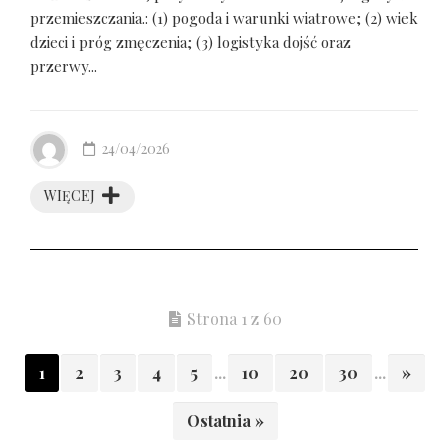
przemieszczania.: (1) pogoda i warunki wiatrowe; (2) wiek
dzieci i próg zmęczenia; (3) logistyka dojść oraz
przerwy...
24/04/2026
WIĘCEJ
Strona 1 z 60
1
2
3
4
5
...
10
20
30
...
»
Ostatnia »