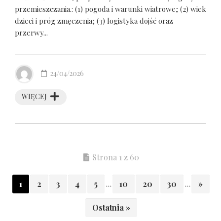
przemieszczania.: (1) pogoda i warunki wiatrowe; (2) wiek
dzieci i próg zmęczenia; (3) logistyka dojść oraz
przerwy...
24/04/2026
WIĘCEJ
Strona 1 z 60
1
2
3
4
5
...
10
20
30
...
»
Ostatnia »