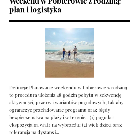
Weekend w Pobierowie z rodziną:
plan i logistyka
Definicja: Planowanie weekendu w Pobierowie z rodziną
to procedura ułożenia 48 godzin pobytu w sekwencję
aktywności, przerw i wariantów pogodowych, tak aby
ograniczyć przeładowanie programu oraz błędy
bezpieczeństwa na plaży i w terenie. : (1) pogoda i
ekspozycja na wiatr na wybrzeżu; (2) wiek dzieci oraz
tolerancja na dystans i...