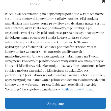
Dokumenty do odbioru przy zmianie biura
cookie
rachunkowego
W celu świadczenia usług na najwyższym poziomie w ramach naszej
strony internetowej korzystamy z plików cookies. Pliki cookies
umożliwiają nam zapewnienie prawidłowego działania naszej strony
internetowej oraz realizację podstawowych jej funkcji, a po
Deska podłogowa do salonu: jak wybrać bez
uzyskaniu Twojej zgody, pliki cookies są przez nas wykorzystywane
pośpiechu
do dokonywania pomiarów i analiz korzystania ze strony
internetowej, a także do celów marketingowych. Strona
wykorzystuje również pliki cookies podmiotów trzecich w celu
korzystania z zewnętrznych narzędzi analitycznych i
marketingowych. Aby wyrazić zgodę na instalowanie na Twoim
urządzeniu końcowym plików cookies wszystkich wskazanych wyżej
kategorii kliknij przycisk "Akceptuję". Poszczególne ustawienia plików
cookies możesz zmieniać po kliknięciu przycisku „Zobacz
preferencje”. Jeśli ustawienia odpowiadają Twoim preferencjom, aby
wyrazić zgodę na instalowanie plików cookies na Twoim urządzeniu
końcowym w wybranym przez Ciebie zakresie kliknij przycisk
"Akceptuję". Szczegółowe znajdziesz w
Polityce prywatności
.
Akceptuję
Wszelkie prawa zastrzezone