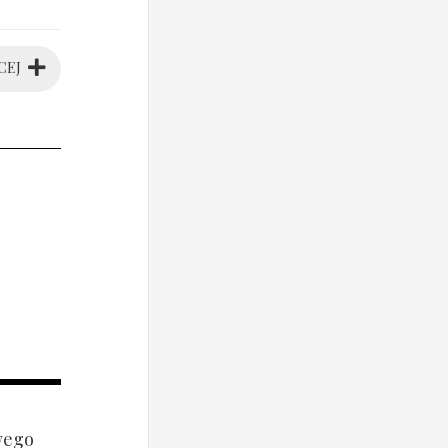
CEJ
wego