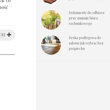
i: (1)
ność
Dokumenty do odbioru
przy zmianie biura
rachunkowego
CEJ
Deska podłogowa do
salonu: jak wybrać bez
pośpiechu