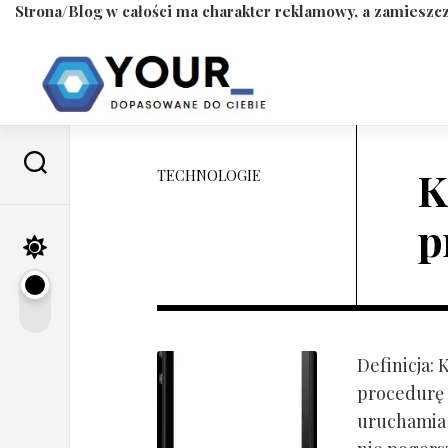
Strona/Blog w całości ma charakter reklamowy, a zamieszcz
Skip
to
content
K
TECHNOLOGIE
p
Definicja:
procedurę 
uruchamia s