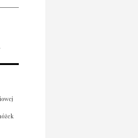
i
iowej
 nóżek