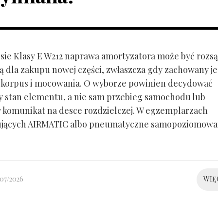
ie Klasy E W212 naprawa amortyzatora może być rozs
ą dla zakupu nowej części, zwłaszcza gdy zachowany je
 korpus i mocowania. O wyborze powinien decydować
y stan elementu, a nie sam przebieg samochodu lub
 komunikat na desce rozdzielczej. W egzemplarzach
ujących AIRMATIC albo pneumatyczne samopoziomowa
/07/2026
WIĘ