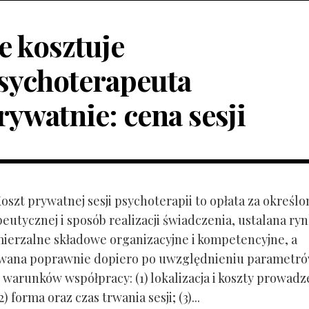
le kosztuje
sychoterapeuta
rywatnie: cena sesji
Koszt prywatnej sesji psychoterapii to opłata za określo
peutycznej i sposób realizacji świadczenia, ustalana r
mierzalne składowe organizacyjne i kompetencyjne, a
owana poprawnie dopiero po uwzględnieniu parametr
 warunków współpracy: (1) lokalizacja i koszty prowadz
) forma oraz czas trwania sesji; (3)...