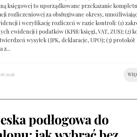
ną księgowej to uporządkowane przekazanie kompletn
ji rozliczeniowej za obsługiwane okresy, umożliwiają
idencji i weryfikację rozliczeń w razie kontroli: (1) zakr
ch ewidencji i podatków (KPiR/księgi, VAT, ZUS); (2) 
twierdzeń wysyłek (JPK, deklaracje, UPO); (3) protokół
 z...
/06/2026
WIĘ
eska podłogowa do
alonu: jak wybrać bez