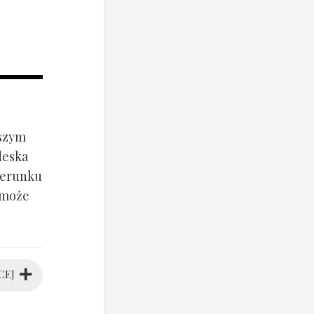
jszym
deska
ierunku
 może
CEJ