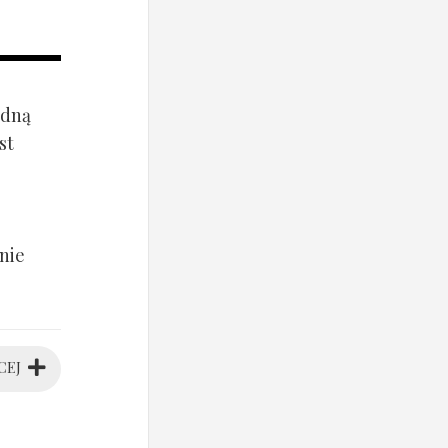
ądną
st
nie
CEJ