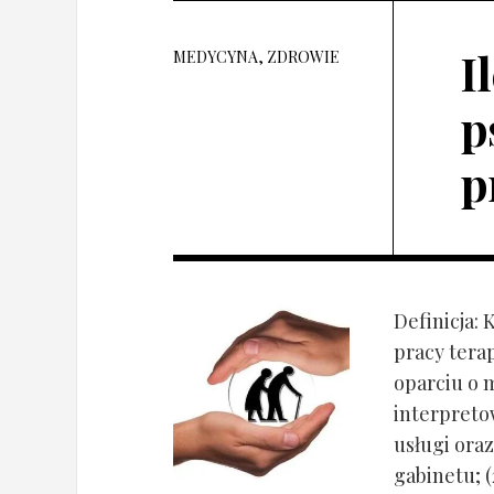
I
MEDYCYNA, ZDROWIE
p
p
Definicja: 
pracy tera
oparciu o 
interpret
usługi oraz
gabinetu; (2