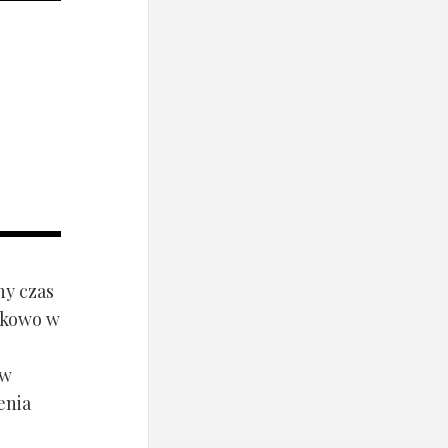
ny czas
ynkowo w
ów
enia