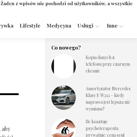
. Żaden z wpisów nie pochodzi od użytkowników, a wszystkie
rywka
Lifestyle
Medycyna
Usługi
Inne
Motoryzacja,
Turystyka,
Co nowego?
Transport
Sport
Kopia danych z
Technologie
telefonu przy czarnym
ekranie
Amortyzator Mercedes
Klasy E W212 – kiedy
naprawa jest lepsza niż
wymiana?
Ile kosztuje
, aby
psychoterapeuta
prywatnie: cena sesji