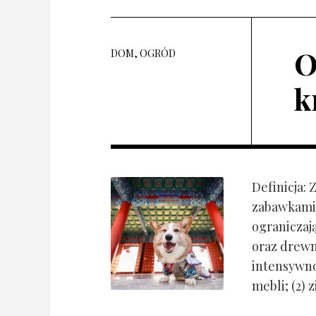
O
DOM, OGRÓD
k
Definicja:
zabawkami 
ograniczaj
oraz drewn
intensywnoś
mebli; (2) 