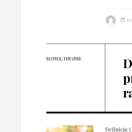
23
D
BIZNES, FINANSE
p
r
Definicja: