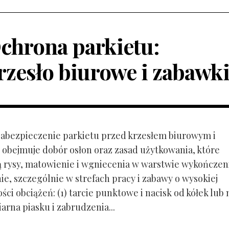
chrona parkietu:
rzesło biurowe i zabawk
 Zabezpieczenie parkietu przed krzesłem biurowym i
obejmuje dobór osłon oraz zasad użytkowania, które
ą rysy, matowienie i wgniecenia w warstwie wykończen
ie, szczególnie w strefach pracy i zabawy o wysokiej
ci obciążeń: (1) tarcie punktowe i nacisk od kółek lub
ziarna piasku i zabrudzenia...