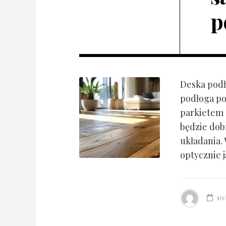
p
Deska podł
podłoga po
parkietem d
będzie dob
układania.
optycznie ją
10