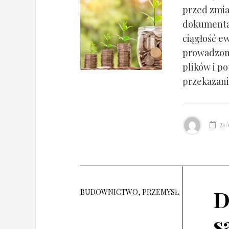
przed zmia
dokumentac
ciągłość ew
prowadzony
plików i po
przekazania
21
D
BUDOWNICTWO, PRZEMYSŁ
s