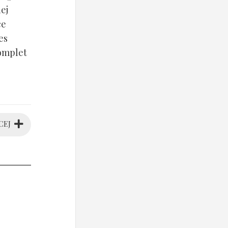
ej
ce
es
komplet
CEJ