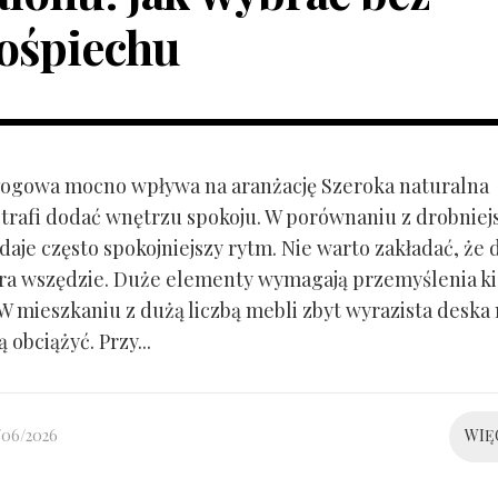
ośpiechu
ogowa mocno wpływa na aranżację Szeroka naturalna
trafi dodać wnętrzu spokoju. W porównaniu z drobnie
aje często spokojniejszy rytm. Nie warto zakładać, że 
ra wszędzie. Duże elementy wymagają przemyślenia k
 W mieszkaniu z dużą liczbą mebli zbyt wyrazista deska
 obciążyć. Przy...
/06/2026
WIĘ