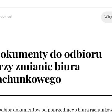
/06/2026
WIĘ
okumenty do odbioru
rzy zmianie biura
achunkowego
 Odbiór dokumentów od poprzedniego biura rachunko