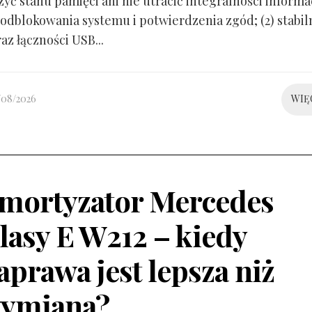
yć stanu pamięci ani nie utracić integralności informacj
odblokowania systemu i potwierdzenia zgód; (2) stabil
raz łączności USB...
/08/2026
WIĘ
mortyzator Mercedes
lasy E W212 – kiedy
aprawa jest lepsza niż
ymiana?