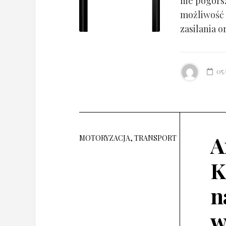
nie pogorsz
możliwość 
zasilania o
05
A
MOTORYZACJA, TRANSPORT
K
n
w