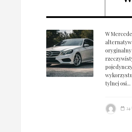
W Mercedes
alternatyw
oryginalny
rzeczywist
pojedynczy
wykorzyst
tylnej osi...
24