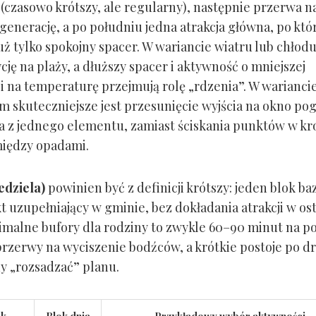
(czasowo krótszy, ale regularny), następnie przerwa n
egenerację, a po południu jedna atrakcja główna, po któ
uż tylko spokojny spacer. W wariancie wiatru lub chłod
cję na plaży, a dłuższy spacer i aktywność o mniejszej
i na temperaturę przejmują rolę „rdzenia”. W warianci
 skuteczniejsze jest przesunięcie wyjścia na okno p
ja z jednego elementu, zamiast ściskania punktów w kró
iędzy opadami.
edziela)
powinien być z definicji krótszy: jeden blok ba
 uzupełniający w gminie, bez dokładania atrakcji w ost
nimalne bufory dla rodziny to zwykle 60–90 minut na po
 przerwy na wyciszenie bodźców, a krótkie postoje po d
y „rozsadzać” planu.