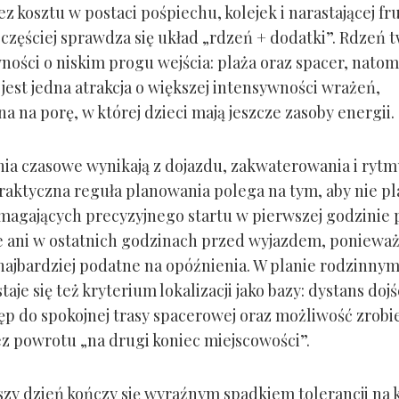
 kosztu w postaci pośpiechu, kolejek i narastającej fru
jczęściej sprawdza się układ „rdzeń + dodatki”. Rdzeń 
ności o niskim progu wejścia: plaża oraz spacer, natom
jest jedna atrakcja o większej intensywności wrażeń,
 na porę, w której dzieci mają jeszcze zasoby energii.
ia czasowe wynikają z dojazdu, zakwaterowania i ryt
Praktyczna reguła planowania polega na tym, aby nie p
ymagających precyzyjnego startu w pierwszej godzinie 
e ani w ostatnich godzinach przed wyjazdem, ponieważ
 najbardziej podatne na opóźnienia. W planie rodzinny
taje się też kryterium lokalizacji jako bazy: dystans dojś
tęp do spokojnej trasy spacerowej oraz możliwość zrobi
z powrotu „na drugi koniec miejscowości”.
szy dzień kończy się wyraźnym spadkiem tolerancji na ko