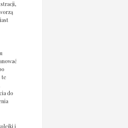
stracji,
tworzą
iast
mu
lanować
po
 te
m
cia do
enia
lejki i