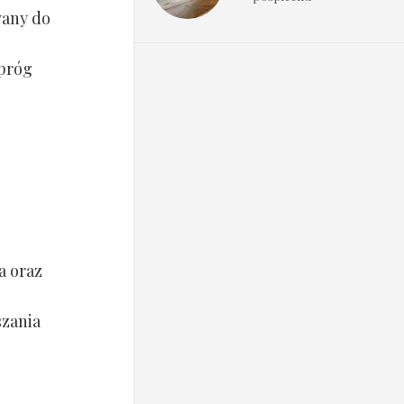
wany do
 próg
a oraz
szania