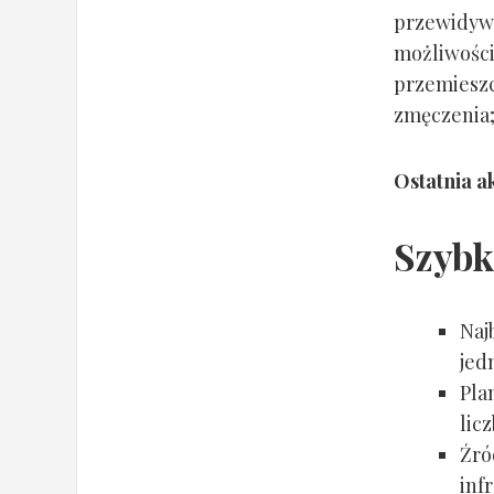
przewidyw
możliwości
przemieszcz
zmęczenia;
Ostatnia ak
Szybk
Naj
jed
Pla
lic
Źró
inf