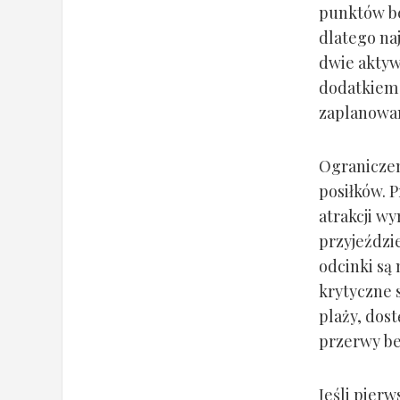
punktów bez
dlatego na
dwie aktyw
dodatkiem 
zaplanowana
Ograniczen
posiłków. 
atrakcji w
przyjeździ
odcinki są
krytyczne s
plaży, dos
przerwy be
Jeśli pierw