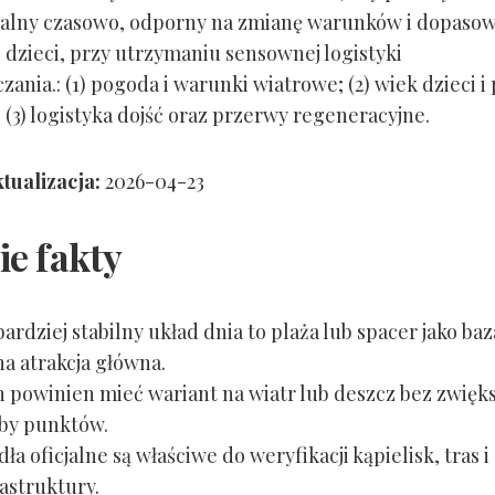
alny czasowo, odporny na zmianę warunków i dopaso
 dzieci, przy utrzymaniu sensownej logistyki
ania.: (1) pogoda i warunki wiatrowe; (2) wiek dzieci i
 (3) logistyka dojść oraz przerwy regeneracyjne.
tualizacja:
2026-04-23
ie fakty
bardziej stabilny układ dnia to plaża lub spacer jako baz
na atrakcja główna.
n powinien mieć wariant na wiatr lub deszcz bez zwięk
zby punktów.
dła oficjalne są właściwe do weryfikacji kąpielisk, tras i
rastruktury.