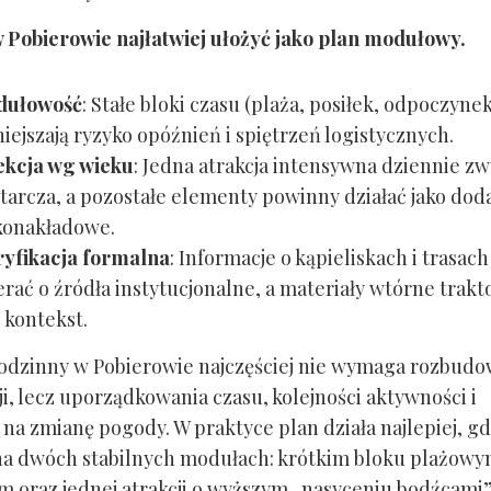
Pobierowie najłatwiej ułożyć jako plan modułowy.
dułowość
: Stałe bloki czasu (plaża, posiłek, odpoczyne
iejszają ryzyko opóźnień i spiętrzeń logistycznych.
ekcja wg wieku
: Jedna atrakcja intensywna dziennie zw
tarcza, a pozostałe elementy powinny działać jako dod
konakładowe.
yfikacja formalna
: Informacje o kąpieliskach i trasac
erać o źródła instytucjonalne, a materiały wtórne trak
o kontekst.
dzinny w Pobierowie najczęściej nie wymaga rozbudo
cji, lecz uporządkowania czasu, kolejności aktywności i
 na zmianę pogody. W praktyce plan działa najlepiej, g
 na dwóch stabilnych modułach: krótkim bloku plażowy
 oraz jednej atrakcji o wyższym „nasyceniu bodźcami”