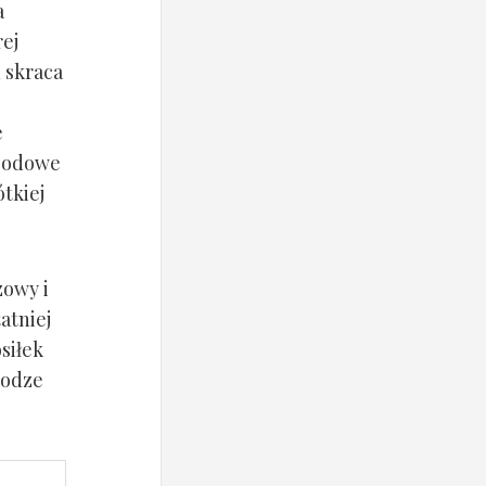
a
rej
u skraca
e
ogodowe
tkiej
zowy i
atniej
siłek
rodze