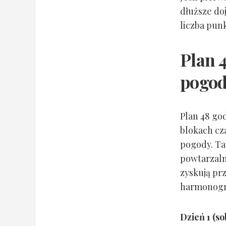
dłuższe do
liczba pun
Plan 
pogod
Plan 48 god
blokach cz
pogody. Tak
powtarzaln
zyskują pr
harmonogr
Dzień 1 (so