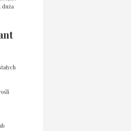
t duża
ant
stałych
ośli
ub