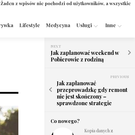
. Żaden z wpisów nie pochodzi od użytkowników, a wszystkie
rywka
Lifestyle
Medycyna
Usługi
Inne
Motoryzacja,
Turystyka,
NEXT
Transport
Sport
Jak zaplanować weekend w
Pobierowie z rodziną
Technologie
PREVIOUS
Jak zaplanować
przeprowadzkę gdy remont
nie jest skończony –
sprawdzone strategie
Co nowego?
Kopia danych z