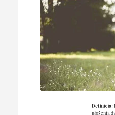
Definicja:
P
ułożenia d