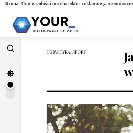
Strona/Blog w całości ma charakter reklamowy, a zamieszcz
Skip
to
content
J
TURYSTYKA, SPORT
w