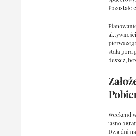
Pozostałe 
Planowanie
aktywności
pierwszego
stała pora 
deszcz, be
Założ
Pobier
Weekend w 
jasno ogra
Dwa dni na