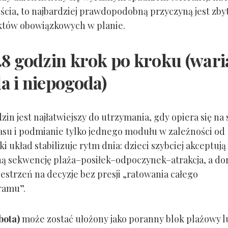
jścia, to najbardziej prawdopodobną przyczyną jest zby
któw obowiązkowych w planie.
48 godzin krok po kroku (wari
a i niepogoda)
zin jest najłatwiejszy do utrzymania, gdy opiera się na 
asu i podmianie tylko jednego modułu w zależności od
i układ stabilizuje rytm dnia: dzieci szybciej akceptują
ą sekwencję plaża–posiłek–odpoczynek–atrakcja, a dor
zestrzeń na decyzje bez presji „ratowania całego
amu”.
bota)
może zostać ułożony jako poranny blok plażowy l