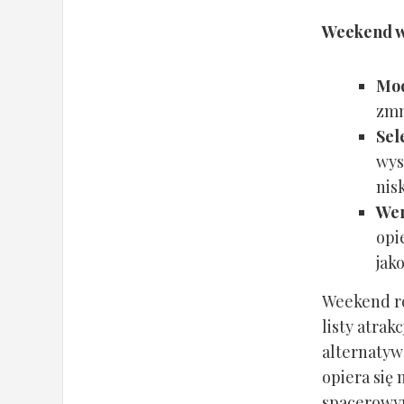
Weekend w 
Mo
zmn
Sel
wys
nis
Wer
opi
jak
Weekend ro
listy atrak
alternatyw
opiera się
spacerowym