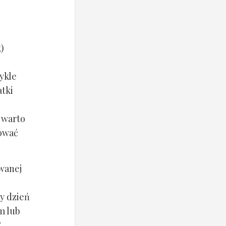
k)
ykle
atki
h warto
tować
wanej
dy dzień
m lub
.