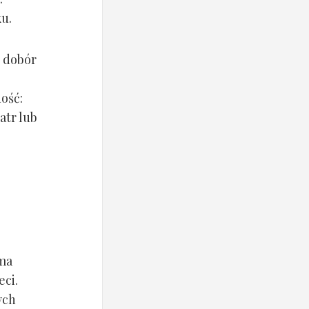
ku.
i dobór
ość:
atr lub
 ma
eci.
ych