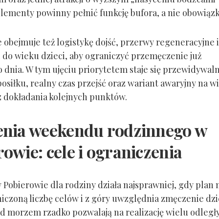
elementy powinny pełnić funkcję bufora, a nie obowiąz
 obejmuje też logistykę dojść, przerwy regeneracyjne 
 do wieku dzieci, aby ograniczyć przemęczenie już
 dnia. W tym ujęciu priorytetem staje się przewidywaln
posiłku, realny czas przejść oraz wariant awaryjny na wi
z dokładania kolejnych punktów.
enia weekendu rodzinnego w
owie: cele i ograniczenia
Pobierowie dla rodziny działa najsprawniej, gdy plan
niczoną liczbę celów i z góry uwzględnia zmęczenie dzi
d morzem rzadko pozwalają na realizację wielu odległ