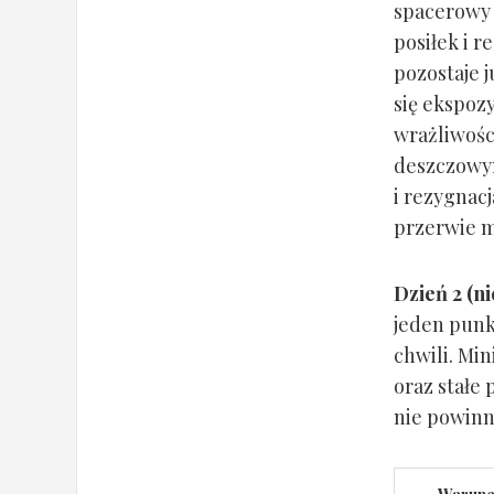
spacerowy 
posiłek i r
pozostaje j
się ekspozy
wrażliwośc
deszczowym
i rezygnac
przerwie m
Dzień 2 (ni
jeden punkt
chwili. Mi
oraz stałe
nie powinn