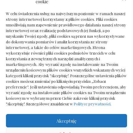
Dokumenty do odbioru przy zmianie biura
cookie
rachunkowego
W celu świadczenia usług na najwyższym poziomie w ramach naszej
strony internetowej korzystamy z plików cookies. Pliki cookies
umożliwiają nam zapewnienie prawidłowego działania naszej strony
internetowej oraz realizację podstawowych jej funkcji, a po
Deska podłogowa do salonu: jak wybrać bez
uzyskaniu Twojej zgody, pliki cookies są przez nas wykorzystywane
pośpiechu
do dokonywania pomiarów i analiz korzystania ze strony
internetowej, a także do celów marketingowych. Strona
wykorzystuje również pliki cookies podmiotów trzecich w celu
korzystania z zewnętrznych narzędzi analitycznych i
marketingowych. Aby wyrazić zgodę na instalowanie na Twoim
urządzeniu końcowym plików cookies wszystkich wskazanych wyżej
kategorii kliknij przycisk "Akceptuję". Poszczególne ustawienia plików
cookies możesz zmieniać po kliknięciu przycisku „Zobacz
preferencje”. Jeśli ustawienia odpowiadają Twoim preferencjom, aby
wyrazić zgodę na instalowanie plików cookies na Twoim urządzeniu
końcowym w wybranym przez Ciebie zakresie kliknij przycisk
"Akceptuję". Szczegółowe znajdziesz w
Polityce prywatności
.
Akceptuję
Wszelkie prawa zastrzezone