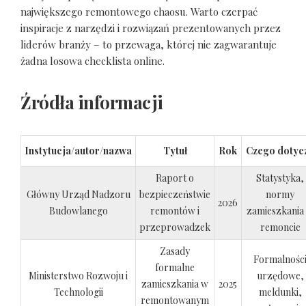
największego remontowego chaosu. Warto czerpać
inspiracje z narzędzi i rozwiązań prezentowanych przez
liderów branży – to przewaga, której nie zagwarantuje
żadna losowa checklista online.
Źródła informacji
Instytucja/autor/nazwa
Tytuł
Rok
Czego dotyc
Raport o
Statystyka,
Główny Urząd Nadzoru
bezpieczeństwie
normy
2026
Budowlanego
remontów i
zamieszkania
przeprowadzek
remoncie
Zasady
Formalnośc
formalne
Ministerstwo Rozwoju i
urzędowe,
zamieszkania w
2025
Technologii
meldunki,
remontowanym