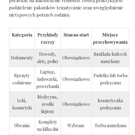
poczekać na zakończenie remontu. Dobrą praktyką jest
podzielenie pakunków tematycznie oraz uwzględnienie
nietypowych potrzeb rodziny.
Kategoria
Przykłady
Stan na start
Miejsce
rzeczy
przechowywania
Dowody,
Szuflada/kuferek
Dokumenty
Obowiązkowo
akty, polisy
zamykany
Laptop,
Sprzęty
Pudełko lub torba
ładowarki,
Obowiązkowo
codzienne
podręczna
powerbanki
Medycyna,
Leki,
Kosmetyczka
środki
Obowiązkowo
kosmetyki
podręczna
higieny
Komplety
Ubrania
Wybrane
Torba zamykana
na kilka dni