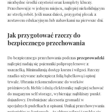
niezbędne środki czystości oraz komplety kluczy.
Przechowuj je w jednym miejscu, najlepiej niekolidującym
ze strefą robót. Jeśli masz dzieci, przygotuj plecak z
zestawem edukacyjnym lub zabawkami na pierwsze dni.
Jak przygotować rzeczy do
bezpiecznego przechowania
Do bezpiecznego przechowania podczas
przeprowadzki
najlepiej nadają się pojemniki polipropylenowe z
uszczelką. Minimalizują dostęp kurzu i wilgoci. Rzeczy
rzadko używane zabezpiecz folią bąbelkową i opisuj
trwale. Ubrania rekomendowane do worków
próżniowych. Meble i dużą elektronikę najlepiej schować
do magazynu self storage, wybierając najbliższy punkt
dojazdowy. Drobniejsze akcesoria gromadź w
specjalnych pudełkach z opisami. Unikaj przechowywania
materiałów w kartonach – te chłoną wilgoć i szybko się