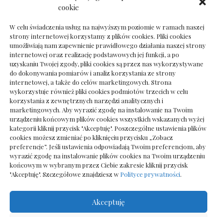
Dokumenty do odbioru przy zmianie biura
cookie
rachunkowego
W celu świadczenia usług na najwyższym poziomie w ramach naszej
strony internetowej korzystamy z plików cookies. Pliki cookies
umożliwiają nam zapewnienie prawidłowego działania naszej strony
internetowej oraz realizację podstawowych jej funkcji, a po
Deska podłogowa do salonu: jak wybrać bez
uzyskaniu Twojej zgody, pliki cookies są przez nas wykorzystywane
pośpiechu
do dokonywania pomiarów i analiz korzystania ze strony
internetowej, a także do celów marketingowych. Strona
wykorzystuje również pliki cookies podmiotów trzecich w celu
korzystania z zewnętrznych narzędzi analitycznych i
marketingowych. Aby wyrazić zgodę na instalowanie na Twoim
urządzeniu końcowym plików cookies wszystkich wskazanych wyżej
kategorii kliknij przycisk "Akceptuję". Poszczególne ustawienia plików
cookies możesz zmieniać po kliknięciu przycisku „Zobacz
preferencje”. Jeśli ustawienia odpowiadają Twoim preferencjom, aby
wyrazić zgodę na instalowanie plików cookies na Twoim urządzeniu
końcowym w wybranym przez Ciebie zakresie kliknij przycisk
"Akceptuję". Szczegółowe znajdziesz w
Polityce prywatności
.
Akceptuję
Wszelkie prawa zastrzezone