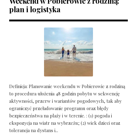
Weekend w Pobierowie z rodziną:
plan i logistyka
Definicja: Planowanie weekendu w Pobierowie z rodziną
to procedura ułożenia 48 godzin pobytu w sekwencję
aktywności, przerw i wariantów pogodowych, tak aby
ograniczyć przeładowanie programu oraz błędy
bezpieczeństwa na plaży i w terenie. : (1) pogoda i
ekspozycja na wiatr na wybrzeżu; (2) wiek dzieci oraz
tolerancja na dystans i...