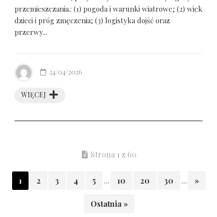
przemieszczania.: (1) pogoda i warunki wiatrowe; (2) wiek
dzieci i próg zmęczenia; (3) logistyka dojść oraz
przerwy...
24/04/2026
WIĘCEJ
Strona 1 z 60
1
2
3
4
5
...
10
20
30
...
»
Ostatnia »