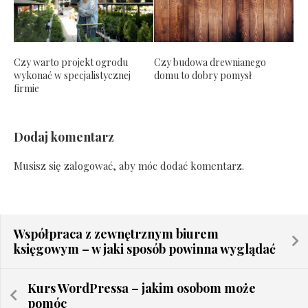
Czy warto projekt ogrodu
Czy budowa drewnianego
wykonać w specjalistycznej
domu to dobry pomysł
firmie
Dodaj komentarz
Musisz się
zalogować
, aby móc dodać komentarz.
Współpraca z zewnętrznym biurem
księgowym – w jaki sposób powinna wyglądać
Kurs WordPressa – jakim osobom może
pomóc