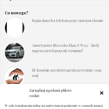
Co nowego?
Kopia danych z telefonu przy czarnym ekranie
Amortyzator Mercedes Klasy E W212 – kiedy
naprawa jest lepsza niż wymiana?
Ile kosztuje psychoterapeuta prywatnie: cena
sesji
Zarządzaj zgodami plików
Dokumenty do odbioru przy zmianie biura
cookie
rachunkowego
W celu świadczenia usług na najwyższym poziomie w ramach naszej