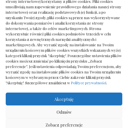
strony internetowej korzystamy z plików cookies. Pliki cookies
umożliwiają nam zapewnienie prawidłowego działania naszej strony
internetowej oraz realizację podstawowych jej funkcji, a po
Deska podłogowa do salonu: jak wybrać bez
uzyskaniu Twojej zgody, pliki cookies są przez nas wykorzystywane
pośpiechu
do dokonywania pomiarów i analiz korzystania ze strony
internetowej, a także do celów marketingowych. Strona
wykorzystuje również pliki cookies podmiotów trzecich w celu
korzystania z zewnętrznych narzędzi analitycznych i
marketingowych. Aby wyrazić zgodę na instalowanie na Twoim
urządzeniu końcowym plików cookies wszystkich wskazanych wyżej
kategorii kliknij przycisk "Akceptuję". Poszczególne ustawienia plików
cookies możesz zmieniać po kliknięciu przycisku „Zobacz
preferencje”. Jeśli ustawienia odpowiadają Twoim preferencjom, aby
wyrazić zgodę na instalowanie plików cookies na Twoim urządzeniu
końcowym w wybranym przez Ciebie zakresie kliknij przycisk
"Akceptuję". Szczegółowe znajdziesz w
Polityce prywatności
.
Akceptuję
Wszelkie prawa zastrzezone
Odmów
Zobacz preferencje