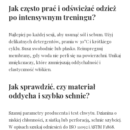
Jak często prać i odświeżać odzież
po intensywnym treningu?
Najlepiej po każdej sesji, aby usunąć sól i sebum. Użyj
delikatnych detergentów, prania w 30°C i krótkiego
cyklu. Susz swobodnie lub płasko. Reimpregnuj
membrany, gdy woda nie perli się na powierzchni. Unikaj
zmiękczaczy, które zmniejszają oddychalność i
elastyczność włókien.
Jak sprawdzić, czy materiał
oddycha i szybko schnie?
Szanuj parametry producenta i test chwytu. Dzianina o
niskiej chłonności, z siatką lub perforacją, schnie szybciej.
W opisach szukaj odniesień do ISO 11092 i ASTM F1868.