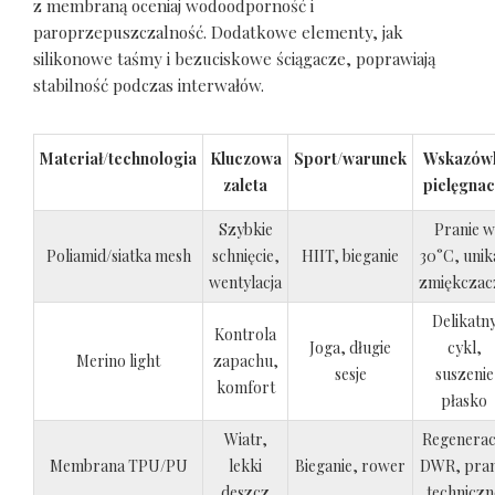
z membraną oceniaj wodoodporność i
paroprzepuszczalność. Dodatkowe elementy, jak
silikonowe taśmy i bezuciskowe ściągacze, poprawiają
stabilność podczas interwałów.
Materiał/technologia
Kluczowa
Sport/warunek
Wskazów
zaleta
pielęgnac
Szybkie
Pranie w
Poliamid/siatka mesh
schnięcie,
HIIT, bieganie
30°C, unik
wentylacja
zmiękczac
Delikatn
Kontrola
Joga, długie
cykl,
Merino light
zapachu,
sesje
suszenie
komfort
płasko
Wiatr,
Regenerac
Membrana TPU/PU
lekki
Bieganie, rower
DWR, pran
deszcz
techniczn