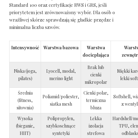
Standard 100 oraz certyfikacje RWS i GRS, jeśli
priorytetem jest zrównoważony wybór. Dla osób o
wrażliwej skórze sprawdzają się gładkie przędze i
minimalna liczba szwów.
Intensywność
Warstwa bazowa
Warstwa
Warst
docieplająca
zewnętr
Brak lub
Niska (joga,
Lyocell, modal,
Miękki kar
cienki
pilates)
merino light
lekki soft
mikropolar
Średnia
Cienki polar,
Poliamid/poliester,
Softshell, w
(fitness,
termiczna
siatka mesh
z wentyl
siłownia)
bluza
Wysoka
Polipropylen,
Lekka
Hardshell/m
(bieganie,
szybkoschnące
izolacja
TPU, ele
HIIT)
syntetyki
strefowa
odblask