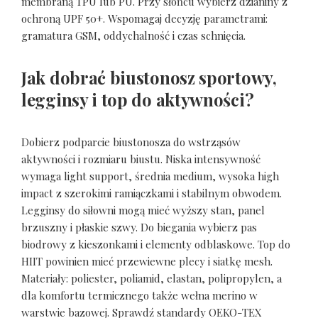
membraną TPU lub PU. Przy słońcu wybierz dzianiny z
ochroną UPF 50+. Wspomagaj decyzję parametrami:
gramatura GSM, oddychalność i czas schnięcia.
Jak dobrać biustonosz sportowy,
legginsy i top do aktywności?
Dobierz podparcie biustonosza do wstrząsów
aktywności i rozmiaru biustu. Niska intensywność
wymaga light support, średnia medium, wysoka high
impact z szerokimi ramiączkami i stabilnym obwodem.
Legginsy do siłowni mogą mieć wyższy stan, panel
brzuszny i płaskie szwy. Do biegania wybierz pas
biodrowy z kieszonkami i elementy odblaskowe. Top do
HIIT powinien mieć przewiewne plecy i siatkę mesh.
Materiały: poliester, poliamid, elastan, polipropylen, a
dla komfortu termicznego także wełna merino w
warstwie bazowej. Sprawdź standardy OEKO-TEX