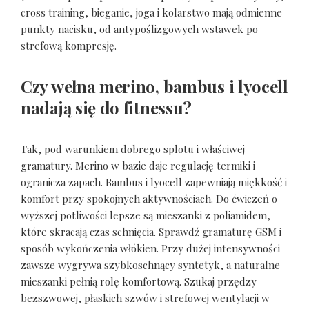
cross training, bieganie, joga i kolarstwo mają odmienne
punkty nacisku, od antypoślizgowych wstawek po
strefową kompresję.
Czy wełna merino, bambus i lyocell
nadają się do fitnessu?
Tak, pod warunkiem dobrego splotu i właściwej
gramatury. Merino w bazie daje regulację termiki i
ogranicza zapach. Bambus i lyocell zapewniają miękkość i
komfort przy spokojnych aktywnościach. Do ćwiczeń o
wyższej potliwości lepsze są mieszanki z poliamidem,
które skracają czas schnięcia. Sprawdź gramaturę GSM i
sposób wykończenia włókien. Przy dużej intensywności
zawsze wygrywa szybkoschnący syntetyk, a naturalne
mieszanki pełnią rolę komfortową. Szukaj przędzy
bezszwowej, płaskich szwów i strefowej wentylacji w