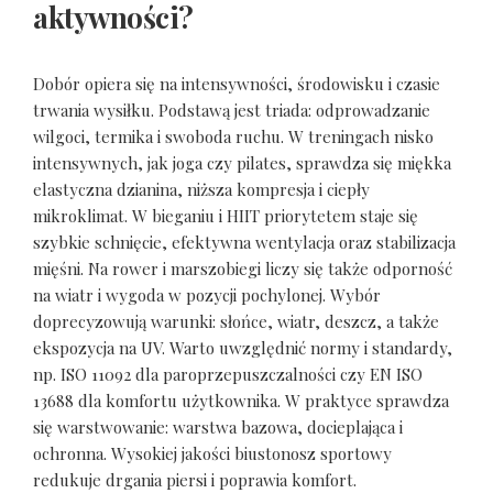
aktywności?
Dobór opiera się na intensywności, środowisku i czasie
trwania wysiłku. Podstawą jest triada: odprowadzanie
wilgoci, termika i swoboda ruchu. W treningach nisko
intensywnych, jak joga czy pilates, sprawdza się miękka
elastyczna dzianina, niższa kompresja i ciepły
mikroklimat. W bieganiu i HIIT priorytetem staje się
szybkie schnięcie, efektywna wentylacja oraz stabilizacja
mięśni. Na rower i marszobiegi liczy się także odporność
na wiatr i wygoda w pozycji pochylonej. Wybór
doprecyzowują warunki: słońce, wiatr, deszcz, a także
ekspozycja na UV. Warto uwzględnić normy i standardy,
np. ISO 11092 dla paroprzepuszczalności czy EN ISO
13688 dla komfortu użytkownika. W praktyce sprawdza
się warstwowanie: warstwa bazowa, docieplająca i
ochronna. Wysokiej jakości biustonosz sportowy
redukuje drgania piersi i poprawia komfort.