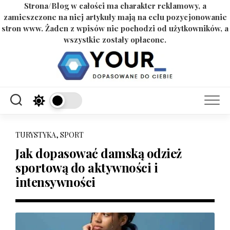
Strona/Blog w całości ma charakter reklamowy, a
zamieszczone na niej artykuły mają na celu pozycjonowanie
stron www. Żaden z wpisów nie pochodzi od użytkowników, a
wszystkie zostały opłacone.
Skip
to
content
TURYSTYKA, SPORT
Jak dopasować damską odzież
sportową do aktywności i
intensywności