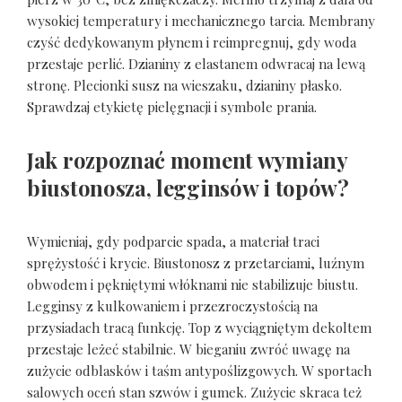
wysokiej temperatury i mechanicznego tarcia. Membrany
czyść dedykowanym płynem i reimpregnuj, gdy woda
przestaje perlić. Dzianiny z elastanem odwracaj na lewą
stronę. Plecionki susz na wieszaku, dzianiny płasko.
Sprawdzaj etykietę pielęgnacji i symbole prania.
Jak rozpoznać moment wymiany
biustonosza, legginsów i topów?
Wymieniaj, gdy podparcie spada, a materiał traci
sprężystość i krycie. Biustonosz z przetarciami, luźnym
obwodem i pękniętymi włóknami nie stabilizuje biustu.
Legginsy z kulkowaniem i przezroczystością na
przysiadach tracą funkcję. Top z wyciągniętym dekoltem
przestaje leżeć stabilnie. W bieganiu zwróć uwagę na
zużycie odblasków i taśm antypoślizgowych. W sportach
salowych oceń stan szwów i gumek. Zużycie skraca też