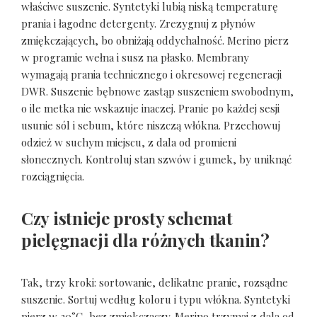
właściwe suszenie. Syntetyki lubią niską temperaturę
prania i łagodne detergenty. Zrezygnuj z płynów
zmiękczających, bo obniżają oddychalność. Merino pierz
w programie wełna i susz na płasko. Membrany
wymagają prania technicznego i okresowej regeneracji
DWR. Suszenie bębnowe zastąp suszeniem swobodnym,
o ile metka nie wskazuje inaczej. Pranie po każdej sesji
usunie sól i sebum, które niszczą włókna. Przechowuj
odzież w suchym miejscu, z dala od promieni
słonecznych. Kontroluj stan szwów i gumek, by uniknąć
rozciągnięcia.
Czy istnieje prosty schemat
pielęgnacji dla różnych tkanin?
Tak, trzy kroki: sortowanie, delikatne pranie, rozsądne
suszenie. Sortuj według koloru i typu włókna. Syntetyki
pierz w 30°C, bez zmiękczaczy. Merino trzymaj z dala od