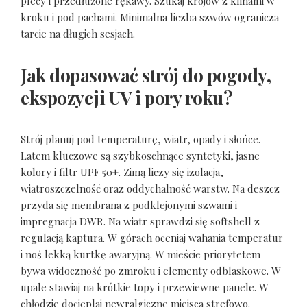
plecy i przedłużone rękawy. Szukaj krojów z klinami w
kroku i pod pachami. Minimalna liczba szwów ogranicza
tarcie na długich sesjach.
Jak dopasować strój do pogody,
ekspozycji UV i pory roku?
Strój planuj pod temperaturę, wiatr, opady i słońce.
Latem kluczowe są szybkoschnące syntetyki, jasne
kolory i filtr UPF 50+. Zimą liczy się izolacja,
wiatroszczelność oraz oddychalność warstw. Na deszcz
przyda się membrana z podklejonymi szwami i
impregnacja DWR. Na wiatr sprawdzi się softshell z
regulacją kaptura. W górach oceniaj wahania temperatur
i noś lekką kurtkę awaryjną. W mieście priorytetem
bywa widoczność po zmroku i elementy odblaskowe. W
upale stawiaj na krótkie topy i przewiewne panele. W
chłodzie docieplaj newralgiczne miejsca strefowo.