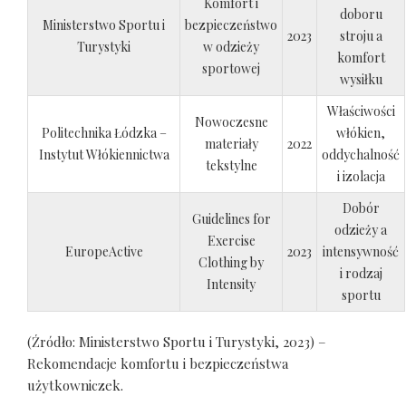
Komfort i
doboru
Ministerstwo Sportu i
bezpieczeństwo
2023
stroju a
Turystyki
w odzieży
komfort
sportowej
wysiłku
Właściwości
Nowoczesne
Politechnika Łódzka –
włókien,
materiały
2022
Instytut Włókiennictwa
oddychalność
tekstylne
i izolacja
Dobór
Guidelines for
odzieży a
Exercise
EuropeActive
2023
intensywność
Clothing by
i rodzaj
Intensity
sportu
(Źródło: Ministerstwo Sportu i Turystyki, 2023) –
Rekomendacje komfortu i bezpieczeństwa
użytkowniczek.