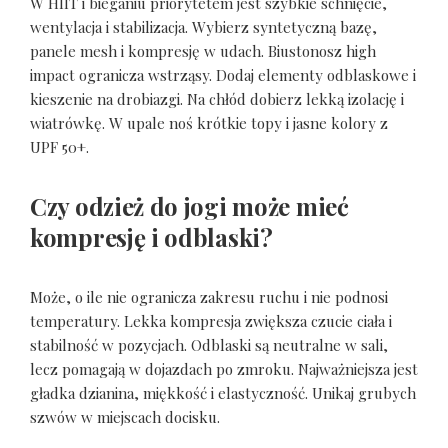
W HIIT i bieganiu priorytetem jest szybkie schnięcie,
wentylacja i stabilizacja. Wybierz syntetyczną bazę,
panele mesh i kompresję w udach. Biustonosz high
impact ogranicza wstrząsy. Dodaj elementy odblaskowe i
kieszenie na drobiazgi. Na chłód dobierz lekką izolację i
wiatrówkę. W upale noś krótkie topy i jasne kolory z
UPF 50+.
Czy odzież do jogi może mieć
kompresję i odblaski?
Może, o ile nie ogranicza zakresu ruchu i nie podnosi
temperatury. Lekka kompresja zwiększa czucie ciała i
stabilność w pozycjach. Odblaski są neutralne w sali,
lecz pomagają w dojazdach po zmroku. Najważniejsza jest
gładka dzianina, miękkość i elastyczność. Unikaj grubych
szwów w miejscach docisku.