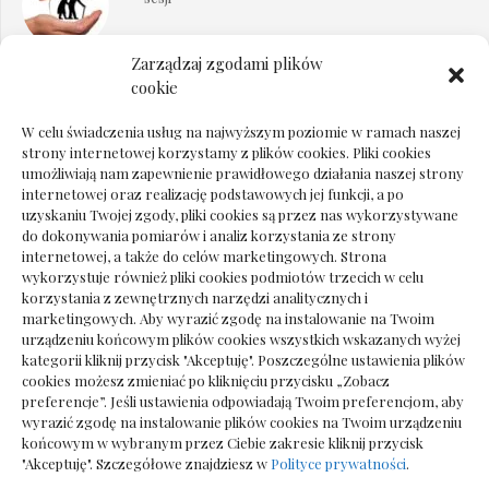
Zarządzaj zgodami plików
Dokumenty do odbioru przy zmianie biura
cookie
rachunkowego
W celu świadczenia usług na najwyższym poziomie w ramach naszej
strony internetowej korzystamy z plików cookies. Pliki cookies
umożliwiają nam zapewnienie prawidłowego działania naszej strony
internetowej oraz realizację podstawowych jej funkcji, a po
Deska podłogowa do salonu: jak wybrać bez
uzyskaniu Twojej zgody, pliki cookies są przez nas wykorzystywane
pośpiechu
do dokonywania pomiarów i analiz korzystania ze strony
internetowej, a także do celów marketingowych. Strona
wykorzystuje również pliki cookies podmiotów trzecich w celu
korzystania z zewnętrznych narzędzi analitycznych i
marketingowych. Aby wyrazić zgodę na instalowanie na Twoim
urządzeniu końcowym plików cookies wszystkich wskazanych wyżej
kategorii kliknij przycisk "Akceptuję". Poszczególne ustawienia plików
cookies możesz zmieniać po kliknięciu przycisku „Zobacz
preferencje”. Jeśli ustawienia odpowiadają Twoim preferencjom, aby
wyrazić zgodę na instalowanie plików cookies na Twoim urządzeniu
końcowym w wybranym przez Ciebie zakresie kliknij przycisk
"Akceptuję". Szczegółowe znajdziesz w
Polityce prywatności
.