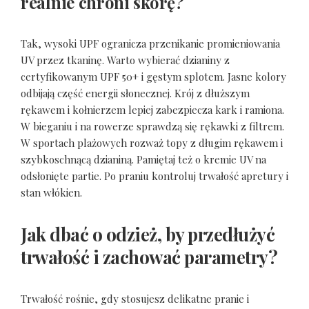
realnie chroni skórę?
Tak, wysoki UPF ogranicza przenikanie promieniowania
UV przez tkaninę. Warto wybierać dzianiny z
certyfikowanym UPF 50+ i gęstym splotem. Jasne kolory
odbijają część energii słonecznej. Krój z dłuższym
rękawem i kołnierzem lepiej zabezpiecza kark i ramiona.
W bieganiu i na rowerze sprawdzą się rękawki z filtrem.
W sportach plażowych rozważ topy z długim rękawem i
szybkoschnącą dzianiną. Pamiętaj też o kremie UV na
odsłonięte partie. Po praniu kontroluj trwałość apretury i
stan włókien.
Jak dbać o odzież, by przedłużyć
trwałość i zachować parametry?
Trwałość rośnie, gdy stosujesz delikatne pranie i