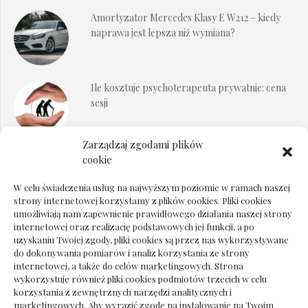
Amortyzator Mercedes Klasy E W212 – kiedy
naprawa jest lepsza niż wymiana?
Ile kosztuje psychoterapeuta prywatnie: cena
sesji
Zarządzaj zgodami plików
Dokumenty do odbioru przy zmianie biura
cookie
rachunkowego
W celu świadczenia usług na najwyższym poziomie w ramach naszej
strony internetowej korzystamy z plików cookies. Pliki cookies
umożliwiają nam zapewnienie prawidłowego działania naszej strony
internetowej oraz realizację podstawowych jej funkcji, a po
Deska podłogowa do salonu: jak wybrać bez
uzyskaniu Twojej zgody, pliki cookies są przez nas wykorzystywane
pośpiechu
do dokonywania pomiarów i analiz korzystania ze strony
internetowej, a także do celów marketingowych. Strona
wykorzystuje również pliki cookies podmiotów trzecich w celu
korzystania z zewnętrznych narzędzi analitycznych i
marketingowych. Aby wyrazić zgodę na instalowanie na Twoim