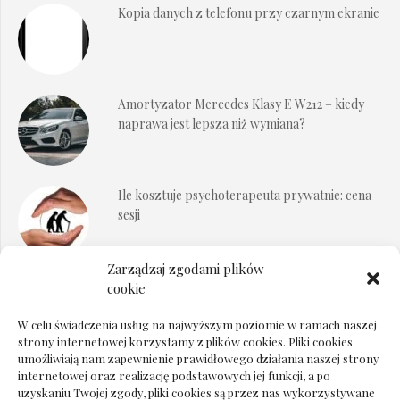
Kopia danych z telefonu przy czarnym ekranie
Amortyzator Mercedes Klasy E W212 – kiedy
naprawa jest lepsza niż wymiana?
Ile kosztuje psychoterapeuta prywatnie: cena
sesji
Zarządzaj zgodami plików
Dokumenty do odbioru przy zmianie biura
cookie
rachunkowego
W celu świadczenia usług na najwyższym poziomie w ramach naszej
strony internetowej korzystamy z plików cookies. Pliki cookies
umożliwiają nam zapewnienie prawidłowego działania naszej strony
internetowej oraz realizację podstawowych jej funkcji, a po
Deska podłogowa do salonu: jak wybrać bez
uzyskaniu Twojej zgody, pliki cookies są przez nas wykorzystywane
pośpiechu