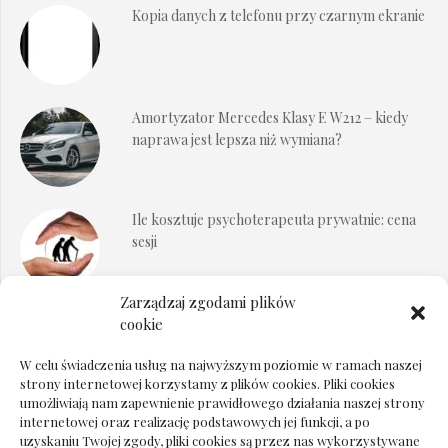
Kopia danych z telefonu przy czarnym ekranie
Amortyzator Mercedes Klasy E W212 – kiedy
naprawa jest lepsza niż wymiana?
Ile kosztuje psychoterapeuta prywatnie: cena
sesji
Zarządzaj zgodami plików
Dokumenty do odbioru przy zmianie biura
cookie
rachunkowego
W celu świadczenia usług na najwyższym poziomie w ramach naszej
strony internetowej korzystamy z plików cookies. Pliki cookies
umożliwiają nam zapewnienie prawidłowego działania naszej strony
internetowej oraz realizację podstawowych jej funkcji, a po
Deska podłogowa do salonu: jak wybrać bez
uzyskaniu Twojej zgody, pliki cookies są przez nas wykorzystywane
pośpiechu