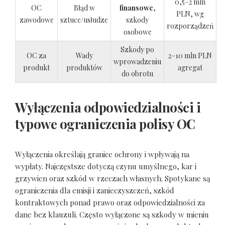
0,5–2 mln
OC
Błąd w
finansowe
,
PLN, wg
zawodowe
sztuce/usłudze
szkody
rozporządzeń
osobowe
Szkody po
OC za
Wady
2–10 mln PLN
wprowadzeniu
produkt
produktów
agregat
do obrotu
Wyłączenia odpowiedzialności i
typowe ograniczenia polisy OC
Wyłączenia określają granice ochrony i wpływają na
wypłaty. Najczęstsze dotyczą czynu umyślnego, kar i
grzywien oraz szkód w rzeczach własnych. Spotykane są
ograniczenia dla emisji i zanieczyszczeń, szkód
kontraktowych ponad prawo oraz odpowiedzialności za
dane bez klauzuli. Często wyłączone są szkody w mieniu