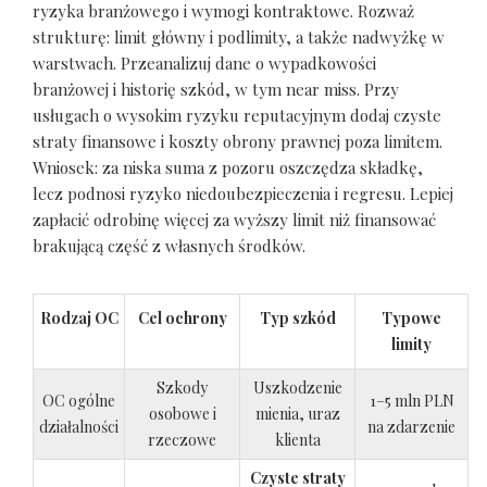
ryzyka branżowego i wymogi kontraktowe. Rozważ
strukturę: limit główny i podlimity, a także nadwyżkę w
warstwach. Przeanalizuj dane o wypadkowości
branżowej i historię szkód, w tym near miss. Przy
usługach o wysokim ryzyku reputacyjnym dodaj czyste
straty finansowe i koszty obrony prawnej poza limitem.
Wniosek: za niska suma z pozoru oszczędza składkę,
lecz podnosi ryzyko niedoubezpieczenia i regresu. Lepiej
zapłacić odrobinę więcej za wyższy limit niż finansować
brakującą część z własnych środków.
Rodzaj OC
Cel ochrony
Typ szkód
Typowe
limity
Szkody
Uszkodzenie
OC ogólne
1–5 mln PLN
osobowe i
mienia, uraz
działalności
na zdarzenie
rzeczowe
klienta
Czyste straty