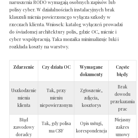
naruszenia RODO wymagają osobnych zapisów lub
polisy cyber. W działalnościach instalacyjnych brak
klauzuli mienia powierzonego wyłącza szkody w
rzeczach klienta. Wniosek: katalog wyłączeń prowadzi
do świadomej architektury polis, gdzie OC, mienie i
cyber współpracują. Taka mozaika minimalizuje luki i
rozkłada koszty na warstwy.
Zdarzenie
Czy działa OC
Wymagane
Częste
dokumenty
błędy
Brak
Uszkodzenie
Tak, przy
Zgłoszenie,
dowodu
mienia
mieniu
zdjęcia,
przekazania
klienta
niepowierzonym
kosztorys
prac
Błąd
Niejasny
Tak, gdy polisa
Opis usługi,
zawodowy
zakres
ma CSF
korespondencja
doradcy
umowy