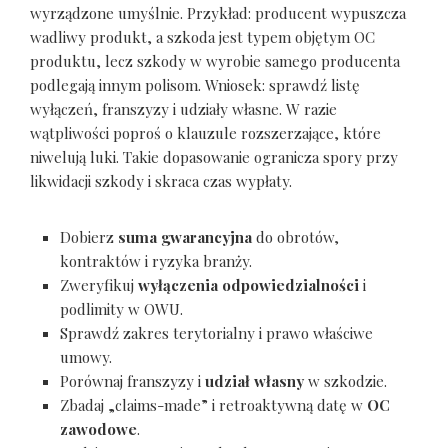
wyrządzone umyślnie. Przykład: producent wypuszcza
wadliwy produkt, a szkoda jest typem objętym OC
produktu, lecz szkody w wyrobie samego producenta
podlegają innym polisom. Wniosek: sprawdź listę
wyłączeń, franszyzy i udziały własne. W razie
wątpliwości poproś o klauzule rozszerzające, które
niwelują luki. Takie dopasowanie ogranicza spory przy
likwidacji szkody i skraca czas wypłaty.
Dobierz
suma gwarancyjna
do obrotów,
kontraktów i ryzyka branży.
Zweryfikuj
wyłączenia odpowiedzialności
i
podlimity w OWU.
Sprawdź zakres terytorialny i prawo właściwe
umowy.
Porównaj franszyzy i
udział własny
w szkodzie.
Zbadaj „claims-made” i retroaktywną datę w
OC
zawodowe
.