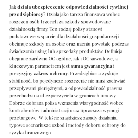
Jak działa ubezpieczenie odpowiedzialności cywilnej
przedsiębiorcy
? Działa jako tarcza finansowa wobec
roszczeń osób trzecich za szkody spowodowane
działalnością firmy. Ten rodzaj polisy stanowi
podstawowe wsparcie dla działalności gospodarczej i
obejmuje szkody na osobie oraz mieniu powstałe podczas
świadczenia usług lub sprzedaży produktów. Definicja
obejmuje zarówno OC ogólne, jak i OC zawodowe, a
kluczowym parametrem jest
suma gwarancyjna
i
precyzyjny
zakres ochrony
. Przedsiębiorca zyskuje
stabilność, bo pojedyncze roszczenie nie musi zachwiać
przepływami pieniężnymi, a odpowiedzialność prawna
przechodzi na ubezpieczyciela w granicach umowy.
Dobrze dobrana polisa wzmacnia wiarygodność wobec
kontrahentów i administracji oraz upraszcza wymogi
przetargowe. W tekście znajdziesz zasady działania,
typowe scenariusze szkód i metody doboru ochrony do
ryzyka branżowego.