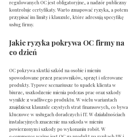
regulowanych OC jest obligatoryjne, a nadzór publiczny
kontroluje certyfikaty. Warto zmapować ryzyka, a potem
przypisać im limity i klauzule, które adresują specyfikę
usług firmy.
Jakie ryzyka pokrywa OC firmy na
co dzień
OC pokrywa skutki szkód na osobie i mieniu
spowodowane przez pracowników, sprzęt i oferowane
produkty. Typowe scenariusze to upadek klienta w
biurze, uszkodzenie mienia podczas prac oraz szkody
wynikłe z wadliwego produktu. W wielu wariantach
znajdziesz klauzule czystych strat finansowych, co bywa
kluczowe w usługach doradczych i IT. W działalnościach
instalacyjnych znaczenie ma szkoda w mieniu
powierzonym i szkody po wykonaniu robót. W
e‑commerce ważne jest OC za produkt na rynkach UE i