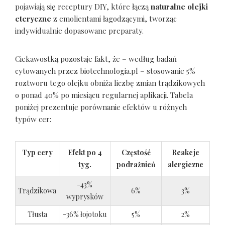
pojawiają się receptury DIY, które łączą
naturalne olejki
eteryczne
z emolientami łagodzącymi, tworząc
indywidualnie dopasowane preparaty.
Ciekawostką pozostaje fakt, że – według badań
cytowanych przez biotechnologia.pl – stosowanie 5%
roztworu tego olejku obniża liczbę zmian trądzikowych
o ponad 40% po miesiącu regularnej aplikacji. Tabela
poniżej prezentuje porównanie efektów u różnych
typów cer:
Typ cery
Efekt po 4
Częstość
Reakcje
tyg.
podrażnień
alergiczne
-43%
Trądzikowa
6%
3%
wyprysków
Tłusta
-36% łojotoku
5%
2%