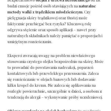
budzi emocje pośród osób stawiających na
naturalne
metody walki z trądzikiem młodzieńczym
. Czy
pielęgnacja skóry trądzikowej oraz tłustej może
faktycznie przebiegać bez ryzyka? Kluczową rolę
odgrywa stężenie oraz sposób aplikacji – nawet przy
naturalnych składnikach należy pamiętać o proporcjach i
umiejętnym rozcieńczaniu.
Eksperci zwracają uwagę na problem niewłaściwego
stosowania czystego olejku bezpośrednio na skórę. Może
to prowadzić do powstawania nadreakcji, poparzeń
kontaktowych lub przewlekłego przesuszenia. Zaleca
się rozcieńczanie w olejach bazowych lub dodawanie
kilku kropel do kremu. Nie zaleca się aplikowania na
rozległe powierzchnie, szczególnie u dzieci, a osobom z
tendencją do alergii – wykonywanie próby uczuleniowej.
Objawy uczulenia na olejek herbaciany
to swędzenie,