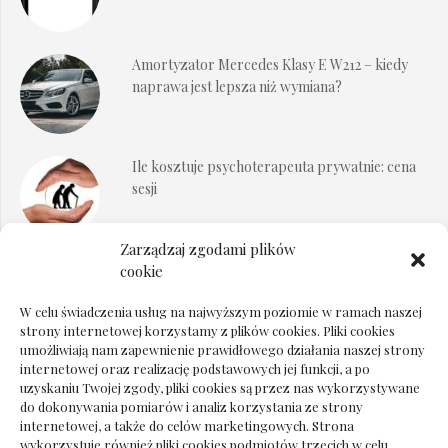
Amortyzator Mercedes Klasy E W212 – kiedy
naprawa jest lepsza niż wymiana?
Ile kosztuje psychoterapeuta prywatnie: cena
sesji
Zarządzaj zgodami plików
Dokumenty do odbioru przy zmianie biura
cookie
rachunkowego
W celu świadczenia usług na najwyższym poziomie w ramach naszej
strony internetowej korzystamy z plików cookies. Pliki cookies
umożliwiają nam zapewnienie prawidłowego działania naszej strony
internetowej oraz realizację podstawowych jej funkcji, a po
Deska podłogowa do salonu: jak wybrać bez
uzyskaniu Twojej zgody, pliki cookies są przez nas wykorzystywane
pośpiechu
do dokonywania pomiarów i analiz korzystania ze strony
internetowej, a także do celów marketingowych. Strona
wykorzystuje również pliki cookies podmiotów trzecich w celu