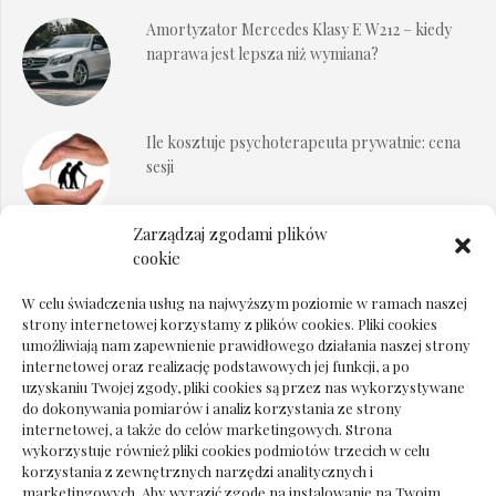
Amortyzator Mercedes Klasy E W212 – kiedy
naprawa jest lepsza niż wymiana?
Ile kosztuje psychoterapeuta prywatnie: cena
sesji
Zarządzaj zgodami plików
Dokumenty do odbioru przy zmianie biura
cookie
rachunkowego
W celu świadczenia usług na najwyższym poziomie w ramach naszej
strony internetowej korzystamy z plików cookies. Pliki cookies
umożliwiają nam zapewnienie prawidłowego działania naszej strony
internetowej oraz realizację podstawowych jej funkcji, a po
Deska podłogowa do salonu: jak wybrać bez
uzyskaniu Twojej zgody, pliki cookies są przez nas wykorzystywane
pośpiechu
do dokonywania pomiarów i analiz korzystania ze strony
internetowej, a także do celów marketingowych. Strona
wykorzystuje również pliki cookies podmiotów trzecich w celu
korzystania z zewnętrznych narzędzi analitycznych i
marketingowych. Aby wyrazić zgodę na instalowanie na Twoim