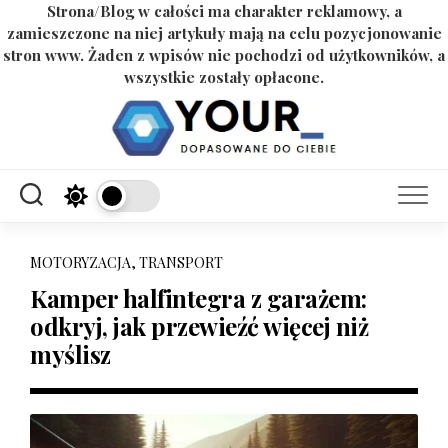
Strona/Blog w całości ma charakter reklamowy, a
zamieszczone na niej artykuły mają na celu pozycjonowanie
stron www. Żaden z wpisów nie pochodzi od użytkowników, a
wszystkie zostały opłacone.
Skip
to
content
MOTORYZACJA, TRANSPORT
Kamper halfintegra z garażem:
odkryj, jak przewieźć więcej niż
myślisz