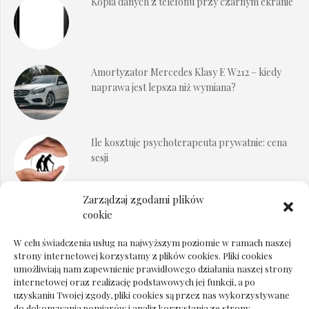
Kopia danych z telefonu przy czarnym ekranie
Amortyzator Mercedes Klasy E W212 – kiedy
naprawa jest lepsza niż wymiana?
Ile kosztuje psychoterapeuta prywatnie: cena
sesji
Zarządzaj zgodami plików
Dokumenty do odbioru przy zmianie biura
cookie
rachunkowego
W celu świadczenia usług na najwyższym poziomie w ramach naszej
strony internetowej korzystamy z plików cookies. Pliki cookies
umożliwiają nam zapewnienie prawidłowego działania naszej strony
internetowej oraz realizację podstawowych jej funkcji, a po
Deska podłogowa do salonu: jak wybrać bez
uzyskaniu Twojej zgody, pliki cookies są przez nas wykorzystywane
pośpiechu
do dokonywania pomiarów i analiz korzystania ze strony