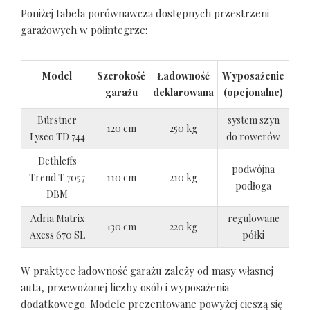
Poniżej tabela porównawcza dostępnych przestrzeni
garażowych w półintegrze:
Model
Szerokość
Ładowność
Wyposażenie
garażu
deklarowana
(opcjonalne)
Bürstner
system szyn
120 cm
250 kg
Lyseo TD 744
do rowerów
Dethleffs
podwójna
Trend T 7057
110 cm
210 kg
podłoga
DBM
Adria Matrix
regulowane
130 cm
220 kg
Axess 670 SL
półki
W praktyce ładowność garażu zależy od masy własnej
auta, przewożonej liczby osób i wyposażenia
dodatkowego. Modele prezentowane powyżej cieszą się