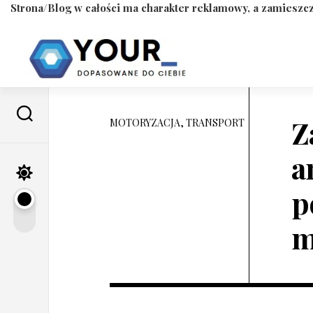
Strona/Blog w całości ma charakter reklamowy, a zamieszcz
Skip
to
content
Z
MOTORYZACJA, TRANSPORT
a
p
m