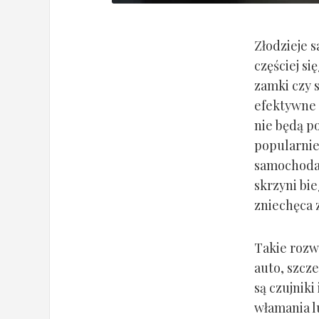
Złodzieje 
częściej si
zamki czy 
efektywne 
nie będą p
popularnie
samochodac
skrzyni bie
zniechęca 
Takie rozw
auto, szcz
są czujnik
włamania lu