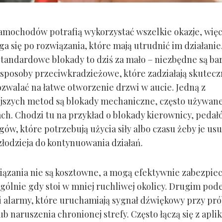
samochodów potrafią wykorzystać wszelkie okazje, więc
ęga się po rozwiązania, które mają utrudnić im działani
standardowe blokady to dziś za mało – niezbędne są bar
sposoby przeciwkradzieżowe, które zadziałają skuteczn
ozwalać na łatwe otworzenie drzwi w aucie. Jedną z
jszych metod są blokady mechaniczne, często używan
h. Chodzi tu na przykład o blokady kierownicy, pedał
gów, które potrzebują użycia siły albo czasu żeby je us
złodzieja do kontynuowania działań.
iązania nie są kosztowne, a mogą efektywnie zabezpie
ególnie gdy stoi w mniej ruchliwej okolicy. Drugim pod
i i alarmy, które uruchamiają sygnał dźwiękowy przy pr
b naruszenia chronionej strefy. Często łączą się z apli