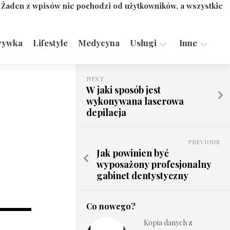
. Żaden z wpisów nie pochodzi od użytkowników, a wszystkie
rywka
Lifestyle
Medycyna
Usługi
Inne
Motoryzacja,
Turystyka,
NEXT
Transport
Sport
W jaki sposób jest
wykonywana laserowa
Technologie
depilacja
PREVIOUS
Jak powinien być
wyposażony profesjonalny
gabinet dentystyczny
Co nowego?
Kopia danych z