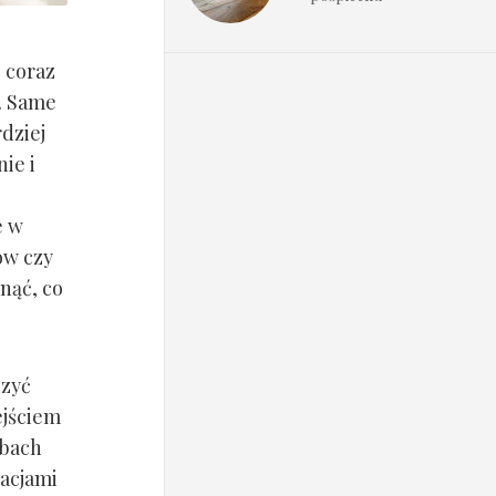
 coraz
e. Same
dziej
ie i
e w
ów czy
unąć, co
czyć
ejściem
óbach
kacjami