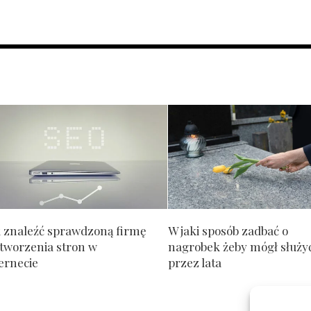
k znaleźć sprawdzoną firmę
W jaki sposób zadbać o
 tworzenia stron w
nagrobek żeby mógł służy
ernecie
przez lata