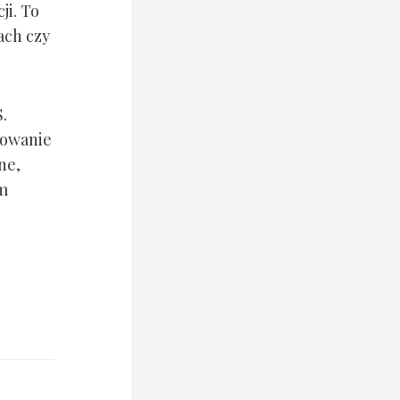
ji. To
ach czy
.
rowanie
ne,
im