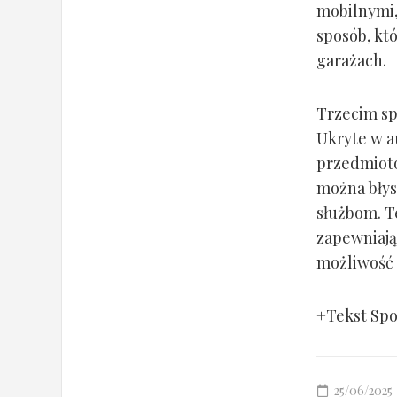
mobilnymi,
sposób, kt
garażach.
Trzecim sp
Ukryte w a
przedmiotó
można błys
służbom. 
zapewniają 
możliwość 
+Tekst Sp
25/06/2025