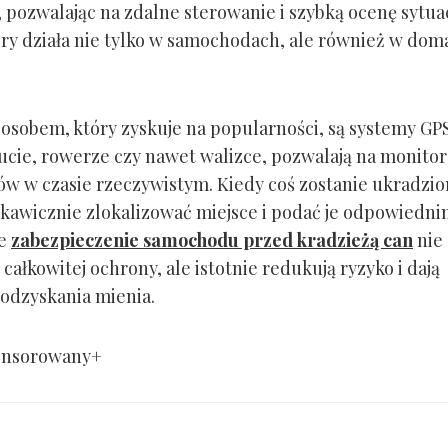
 pozwalając na zdalne sterowanie i szybką ocenę sytuac
óry działa nie tylko w samochodach, ale również w dom
osobem, który zyskuje na popularności, są systemy GPS
ucie, rowerze czy nawet walizce, pozwalają na monito
w w czasie rzeczywistym. Kiedy coś zostanie ukradzio
kawicznie zlokalizować miejsce i podać je odpowiedn
Te
zabezpieczenie samochodu przed kradzieżą can
nie
całkowitej ochrony, ale istotnie redukują ryzyko i dają
odzyskania mienia.
onsorowany+