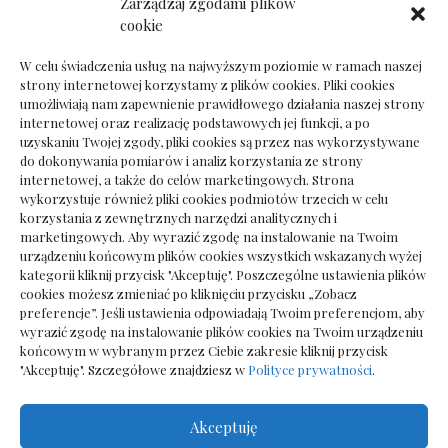
Zarządzaj zgodami plików
Dokumenty do odbioru przy zmianie biura
cookie
rachunkowego
W celu świadczenia usług na najwyższym poziomie w ramach naszej
strony internetowej korzystamy z plików cookies. Pliki cookies
umożliwiają nam zapewnienie prawidłowego działania naszej strony
internetowej oraz realizację podstawowych jej funkcji, a po
Deska podłogowa do salonu: jak wybrać bez
uzyskaniu Twojej zgody, pliki cookies są przez nas wykorzystywane
pośpiechu
do dokonywania pomiarów i analiz korzystania ze strony
internetowej, a także do celów marketingowych. Strona
wykorzystuje również pliki cookies podmiotów trzecich w celu
korzystania z zewnętrznych narzędzi analitycznych i
marketingowych. Aby wyrazić zgodę na instalowanie na Twoim
urządzeniu końcowym plików cookies wszystkich wskazanych wyżej
kategorii kliknij przycisk "Akceptuję". Poszczególne ustawienia plików
cookies możesz zmieniać po kliknięciu przycisku „Zobacz
preferencje”. Jeśli ustawienia odpowiadają Twoim preferencjom, aby
wyrazić zgodę na instalowanie plików cookies na Twoim urządzeniu
końcowym w wybranym przez Ciebie zakresie kliknij przycisk
"Akceptuję". Szczegółowe znajdziesz w
Polityce prywatności
.
Akceptuję