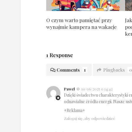
O czym warto pamiętać przy
Jak
wynajmie kampera na wakacje
po
ke
1 Response
Comments
1
Pingbacks
0
Paweł
10/06/2025 o 14:42
Dzięki świadectwu charakterystyki 
odnawialne źródła energii. Nasze usł
+Reklama+
Zaloguj się, aby odpowiedzieć