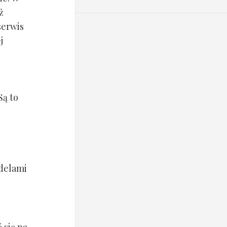
ż
serwis
j
Są to
delami
 się na