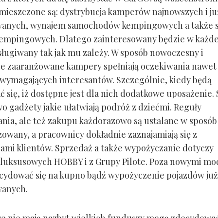
mieszczone są: dystrybucja kamperów najnowszych i ju
wanych, wynajem samochodów kempingowych a także 
empingowych. Dlatego zainteresowany będzie w każde
bsługiwany tak jak mu zależy. W sposób nowoczesny i
ie zaaranżowane kampery spełniają oczekiwania nawet
wymagających interesantów. Szczególnie, kiedy będą
 się, iż dostępne jest dla nich dodatkowe uposażenie. 
o gadżety jakie ułatwiają podróż z dziećmi. Reguły
ia, ale też zakupu każdorazowo są ustalane w sposób
zowany, a pracownicy dokładnie zaznajamiają się z
ami klientów. Sprzedaż a także wypożyczanie dotyczy
luksusowych HOBBY i z Grupy Pilote. Poza nowymi mo
ydować się na kupno bądź wypożyczenie pojazdów już
wanych.
re nie mają nazbyt wielkich funduszy mogą zdecydować