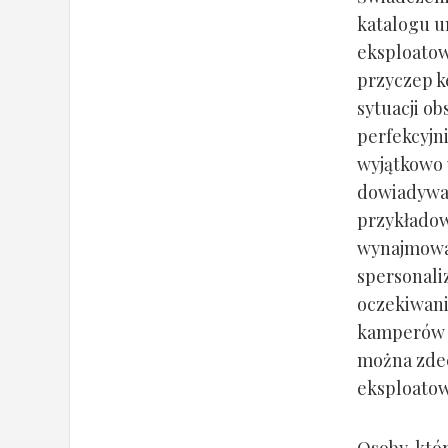
katalogu u
eksploato
przyczep k
sytuacji o
perfekcyjn
wyjątkowo 
dowiadywać
przykładow
wynajmowan
spersonali
oczekiwani
kamperów 
można zdec
eksploato
Osoby, któ