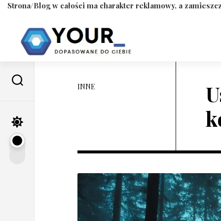
Strona/Blog w całości ma charakter reklamowy, a zamieszcz
Skip
to
content
U
INNE
k