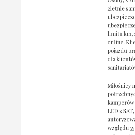
2letnie sa
ubezpiecze
ubezpiecze
limitu km,
online. Kl
pojazdu or
dla klient
sanitariató
Miłośnicy 
potrzebny
kamperów z
LED z SAT, 
autoryzowa
względu
w