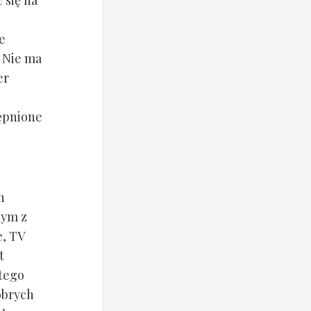
e
 Nie ma
er
ępnione
h
dym z
e, TV
t
 tego
obrych