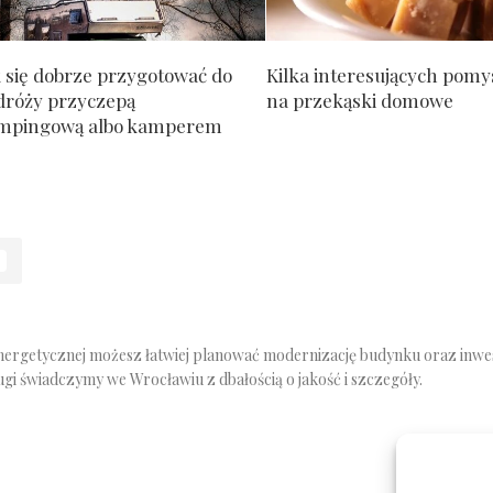
 się dobrze przygotować do
Kilka interesujących pom
dróży przyczepą
na przekąski domowe
mpingową albo kamperem
energetycznej możesz łatwiej planować modernizację budynku oraz inwe
ugi świadczymy we Wrocławiu z dbałością o jakość i szczegóły.