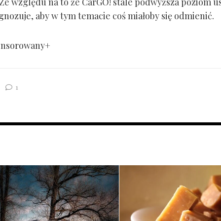
. Ze względu na to że CarGO! stale podwyższa poziom u
ognozuje, aby w tym temacie coś miałoby się odmienić.
onsorowany+
1