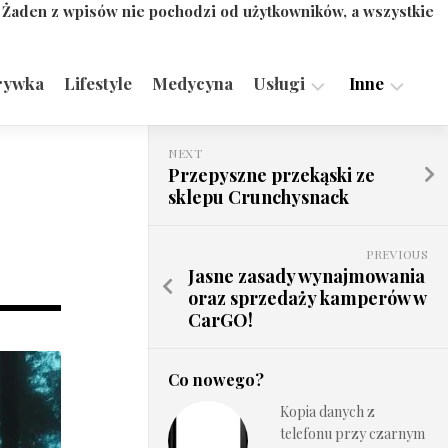
. Żaden z wpisów nie pochodzi od użytkowników, a wszystkie
rywka
Lifestyle
Medycyna
Usługi
Inne
Motoryzacja,
Turystyka,
NEXT
Transport
Sport
Przepyszne przekąski ze
sklepu Crunchysnack
Technologie
PREVIOUS
Jasne zasady wynajmowania
oraz sprzedaży kamperów w
CarGO!
Co nowego?
Kopia danych z
telefonu przy czarnym