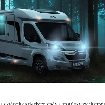
a z których da się skorzystać w CarGO! są wszechstron