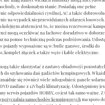
mochody, w doskonałym stanie. Posiadają one pełne
nie odpowiedzialności cywilnej, AC a także dobrowoln
nie na wypadek nieprzewidzianych zdarzeń losowych.
 a kolejnym atutem jest to, że można rezerwować kamp
ienci mogą oczekiwać na fachowe doradztwo w doborze
az na pomoc techniczną podczas podróżowania. Udost
ów pojazdy wyposażone są w: butle gazowe, środki do
w, komplet złączek a także węże i kable elektryczne.
mogą także skorzystać z zastawy obiadowej i pozostałyc
ch do szykowania dań gadżetów kempingowych. W każ
najduje się również wiele udogodnień: panele solarn
DVD zasilane z 12V bądź klimatyzację. Udostępniony jes
ny serwis pojazdów HOBBY, co jest tak samo ważne. Z
ypożyczalnia samochodów kempingowych
ma sporo d