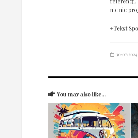
referencji
nic nie pr
+Tekst Sp
30/07/2024
You may also like...