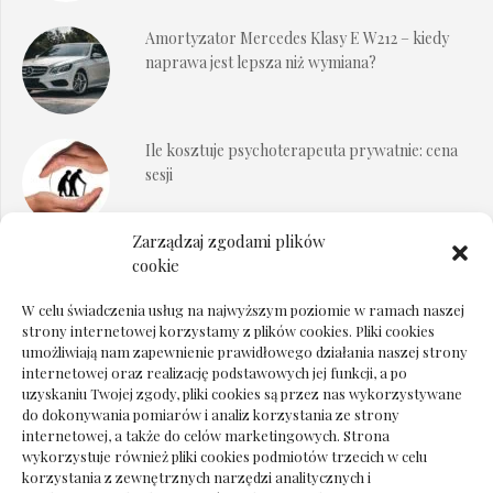
Amortyzator Mercedes Klasy E W212 – kiedy
naprawa jest lepsza niż wymiana?
Ile kosztuje psychoterapeuta prywatnie: cena
sesji
Zarządzaj zgodami plików
Dokumenty do odbioru przy zmianie biura
cookie
rachunkowego
W celu świadczenia usług na najwyższym poziomie w ramach naszej
strony internetowej korzystamy z plików cookies. Pliki cookies
umożliwiają nam zapewnienie prawidłowego działania naszej strony
internetowej oraz realizację podstawowych jej funkcji, a po
Deska podłogowa do salonu: jak wybrać bez
uzyskaniu Twojej zgody, pliki cookies są przez nas wykorzystywane
pośpiechu
do dokonywania pomiarów i analiz korzystania ze strony
internetowej, a także do celów marketingowych. Strona
wykorzystuje również pliki cookies podmiotów trzecich w celu
korzystania z zewnętrznych narzędzi analitycznych i