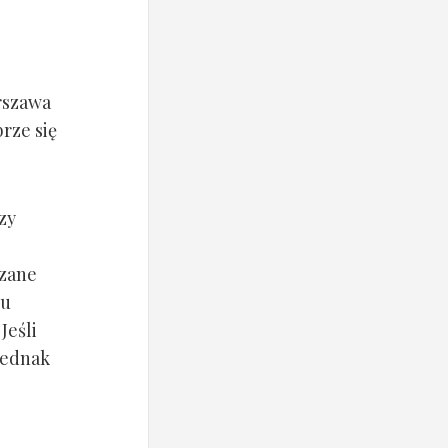
rszawa
rze się
zy
czane
lu
Jeśli
jednak