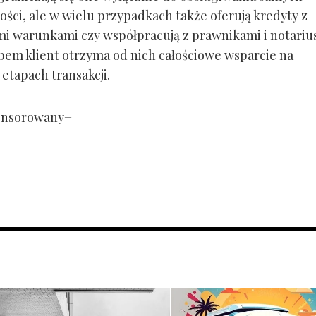
ści, ale w wielu przypadkach także oferują kredyty z
mi warunkami czy współpracują z prawnikami i notariu
em klient otrzyma od nich całościowe wsparcie na
etapach transakcji.
onsorowany+