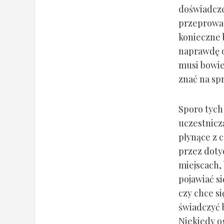
doświadcze
przeprowad
konieczne 
naprawdę o
musi bowie
znać na sp
Sporo tych
uczestnicz
płynące z 
przez doty
miejscach, 
pojawiać s
czy chce s
świadczyć b
Niekiedy o