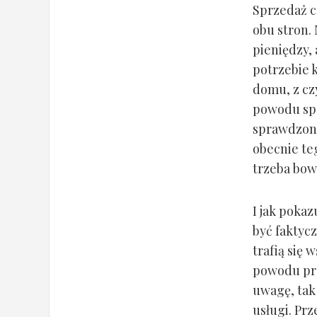
Sprzedaż c
obu stron.
pieniędzy,
potrzebie 
domu, z cz
powodu spo
sprawdzony
obecnie te
trzeba bowi
I jak poka
być faktyc
trafią się 
powodu prz
uwagę, tak
usługi. Pr