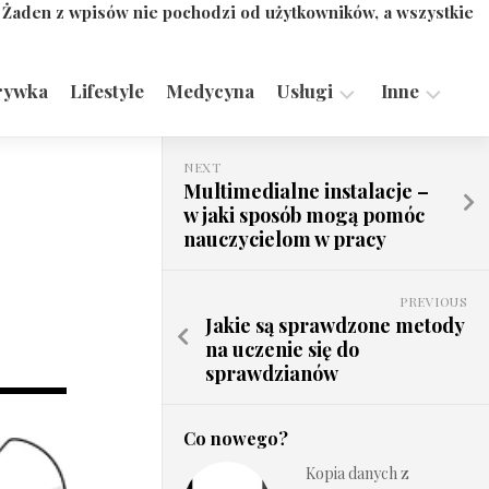
. Żaden z wpisów nie pochodzi od użytkowników, a wszystkie
rywka
Lifestyle
Medycyna
Usługi
Inne
Motoryzacja,
Turystyka,
NEXT
Transport
Sport
Multimedialne instalacje –
w jaki sposób mogą pomóc
Technologie
nauczycielom w pracy
PREVIOUS
Jakie są sprawdzone metody
na uczenie się do
sprawdzianów
Co nowego?
Kopia danych z