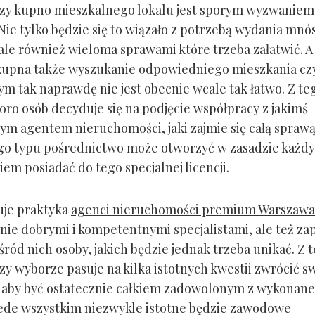
zy kupno mieszkalnego lokalu jest sporym wyzwaniem
 Nie tylko będzie się to wiązało z potrzebą wydania mnó
 ale również wieloma sprawami które trzeba załatwić. A
kupna także wyszukanie odpowiedniego mieszkania cz
ym tak naprawdę nie jest obecnie wcale tak łatwo. Z te
ro osób decyduje się na podjęcie współpracy z jakimś
m agentem nieruchomości, jaki zajmie się całą sprawą
go typu pośrednictwo może otworzyć w zasadzie każdy,
em posiadać do tego specjalnej licencji.
zuje praktyka
agenci nieruchomości premium Warszawa
znie dobrymi i kompetentnymi specjalistami, ale też z
wśród nich osoby, jakich będzie jednak trzeba unikać. Z 
y wyborze pasuje na kilka istotnych kwestii zwrócić s
 aby być ostatecznie całkiem zadowolonym z wykonane
zede wszystkim niezwykle istotne będzie zawodowe