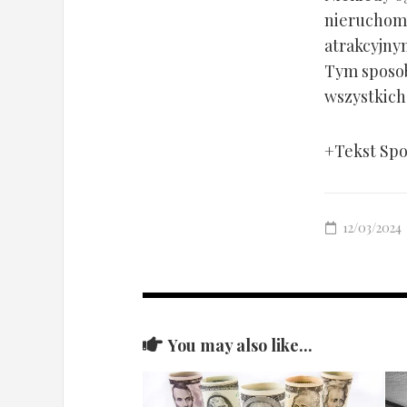
nieruchomo
atrakcyjny
Tym sposob
wszystkich 
+Tekst Sp
12/03/2024
You may also like...