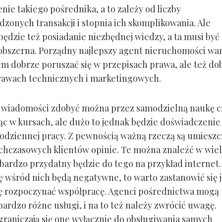
nie takiego pośrednika, a to zależy od liczby
zonych transakcji i stopnia ich skomplikowania. Ale
będzie też posiadanie niezbędnej wiedzy, a ta musi być
bszerna. Porządny najlepszy agent nieruchomości wa
m dobrze poruszać się w przepisach prawa, ale też dob
rawach technicznych i marketingowych.
 wiadomości zdobyć można przez samodzielną naukę c
ąc w kursach, ale dużo to jednak będzie doświadczenie
codziennej pracy. Z pewnością ważną rzeczą są umiesz
chczasowych klientów opinie. Te można znaleźć w wie
bardzo przydatny będzie do tego na przykład internet. 
ię wśród nich będą negatywne, to warto zastanowić się 
ię rozpoczynać współpracę. Agenci pośrednictwa mogą
ardzo różne usługi, i na to też należy zwrócić uwagę.
graniczają się one wyłącznie do obsługiwania samych