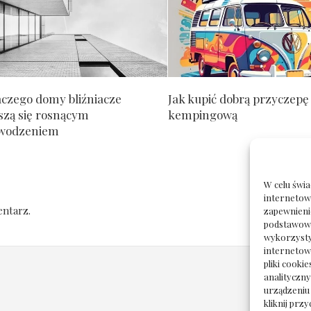
aczego domy bliźniacze
Jak kupić dobrą przyczepę
szą się rosnącym
kempingową
wodzeniem
W celu świ
internetowe
ntarz.
zapewnieni
podstawowyc
wykorzysty
internetow
pliki cooki
analityczn
urządzeniu
kliknij prz