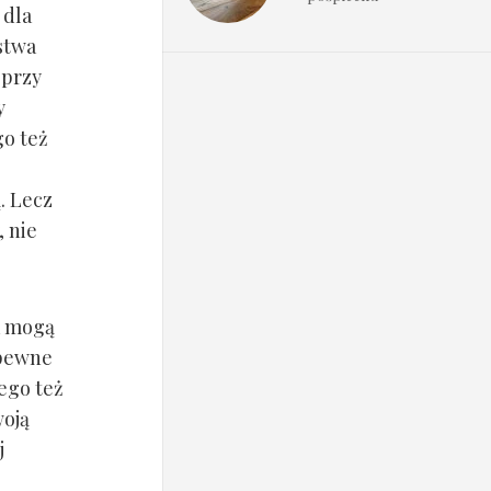
 dla
stwa
 przy
y
go też
. Lecz
 nie
mogą
apewne
tego też
woją
j