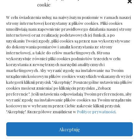
Dokumenty do odbioru przy zmianie biura
cookie
rachunkowego
W celu świadczenia usług na najwyższym poziomie w ramach naszej
strony internetowej korzystamy z plików cookies. Pliki cookies
umożliwiają nam zapewnienie prawidłowego działania naszej strony
internetowej oraz realizację podstawowych jej funkcji, a po
Deska podłogowa do salonu: jak wybrać bez
uzyskaniu Twojej zgody, pliki cookies są przez nas wykorzystywane
pośpiechu
do dokonywania pomiarów i analiz korzystania ze strony
internetowej, a także do celów marketingowych. Strona
wykorzystuje również pliki cookies podmiotów trzecich w celu
korzystania z zewnętrznych narzędzi analitycznych i
marketingowych. Aby wyrazić zgodę na instalowanie na Twoim
urządzeniu końcowym plików cookies wszystkich wskazanych wyżej
kategorii kliknij przycisk "Akceptuję". Poszczególne ustawienia plików
cookies możesz zmieniać po kliknięciu przycisku „Zobacz
preferencje”. Jeśli ustawienia odpowiadają Twoim preferencjom, aby
wyrazić zgodę na instalowanie plików cookies na Twoim urządzeniu
końcowym w wybranym przez Ciebie zakresie kliknij przycisk
"Akceptuję". Szczegółowe znajdziesz w
Polityce prywatności
.
Akceptuję
Wszelkie prawa zastrzezone