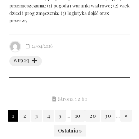
przemieszczania.: (1) pogoda i warunki wiatrowe; (2) wiek
dzieci i próg zmęczenia; (3) logistyka dojść oraz
przerwy...
24/04/2026
WIĘCEJ
Strona 1 z 60
1
2
3
4
5
...
10
20
30
...
»
Ostatnia »