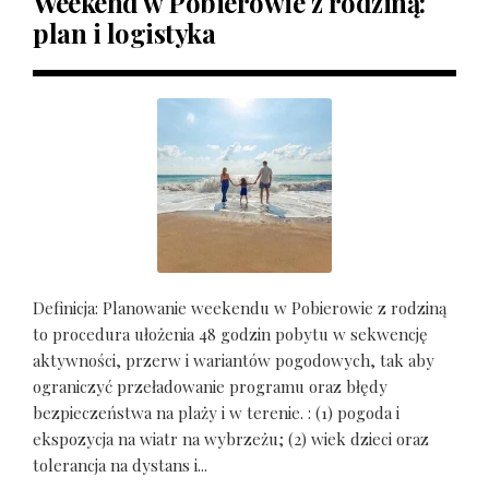
Weekend w Pobierowie z rodziną:
plan i logistyka
Definicja: Planowanie weekendu w Pobierowie z rodziną
to procedura ułożenia 48 godzin pobytu w sekwencję
aktywności, przerw i wariantów pogodowych, tak aby
ograniczyć przeładowanie programu oraz błędy
bezpieczeństwa na plaży i w terenie. : (1) pogoda i
ekspozycja na wiatr na wybrzeżu; (2) wiek dzieci oraz
tolerancja na dystans i...