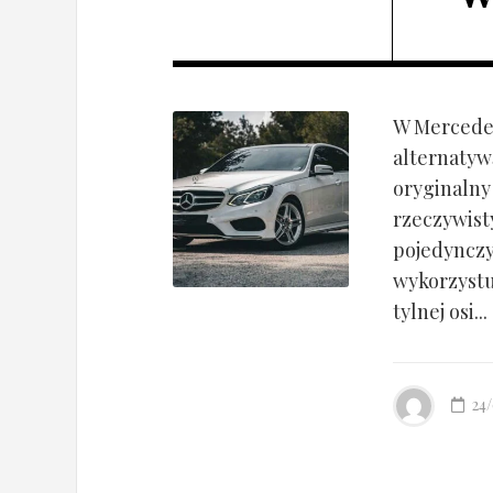
W Mercedes
alternatyw
oryginalny
rzeczywist
pojedynczy
wykorzyst
tylnej osi...
24