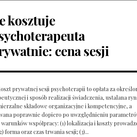
le kosztuje
sychoterapeuta
rywatnie: cena sesji
Koszt prywatnej sesji psychoterapii to opłata za określo
peutycznej i sposób realizacji świadczenia, ustalana r
mierzalne składowe organizacyjne i kompetencyjne, a
owana poprawnie dopiero po uwzględnieniu parametr
 warunków współpracy: (1) lokalizacja i koszty prowadz
) forma oraz czas trwania sesji; (3)...