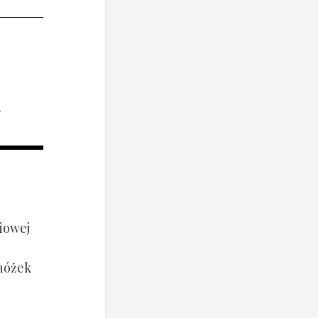
i
iowej
 nóżek