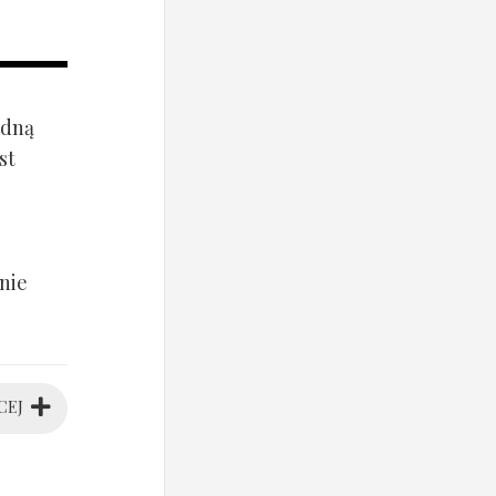
ądną
st
nie
CEJ