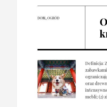
O
DOM, OGRÓD
k
Definicja:
zabawkami 
ograniczaj
oraz drewn
intensywnoś
mebli; (2) 