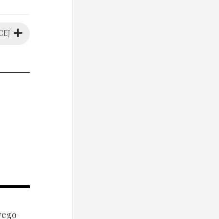
CEJ
wego