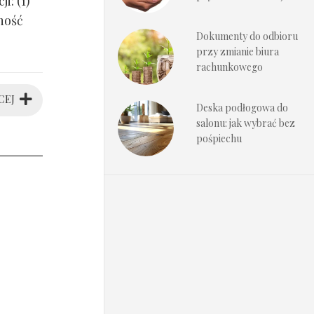
i: (1)
ność
Dokumenty do odbioru
przy zmianie biura
rachunkowego
CEJ
Deska podłogowa do
salonu: jak wybrać bez
pośpiechu