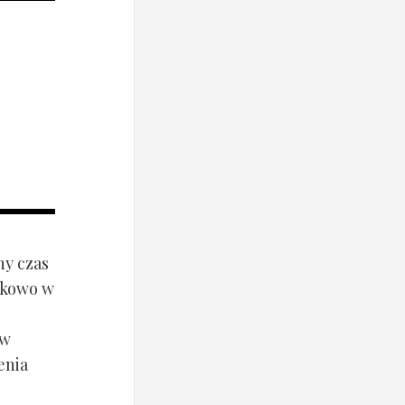
ny czas
ynkowo w
ów
enia