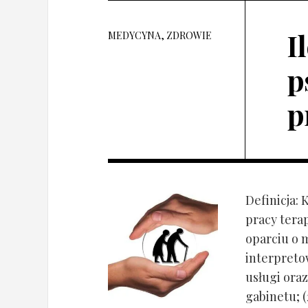
I
MEDYCYNA, ZDROWIE
p
p
Definicja: 
pracy tera
oparciu o 
interpret
usługi oraz
gabinetu; (2