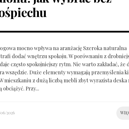
ośpiechu
ogowa mocno wpływa na aranżację Szeroka naturalna
trafi dodać wnętrzu spokoju. W porównaniu z drobnie
aje często spokojniejszy rytm. Nie warto zakładać, że 
ra wszędzie. Duże elementy wymagają przemyślenia k
 W mieszkaniu z dużą liczbą mebli zbyt wyrazista deska
 obciążyć. Przy...
/06/2026
WIĘ