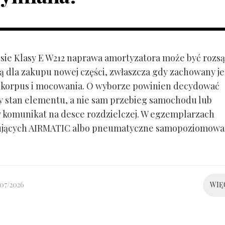
ie Klasy E W212 naprawa amortyzatora może być rozs
ą dla zakupu nowej części, zwłaszcza gdy zachowany je
 korpus i mocowania. O wyborze powinien decydować
y stan elementu, a nie sam przebieg samochodu lub
 komunikat na desce rozdzielczej. W egzemplarzach
ujących AIRMATIC albo pneumatyczne samopoziomowa
/07/2026
WIĘ