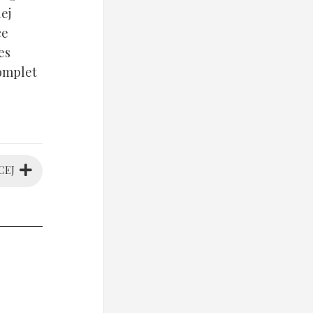
ej
ce
es
komplet
CEJ