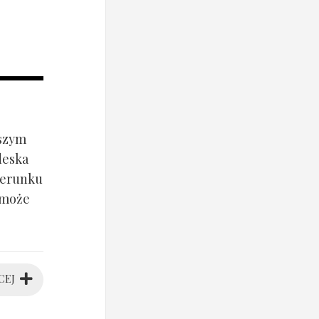
jszym
deska
ierunku
 może
CEJ