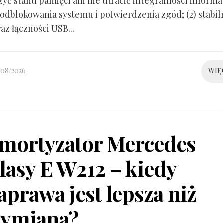
yć stanu pamięci ani nie utracić integralności informacj
odblokowania systemu i potwierdzenia zgód; (2) stabil
raz łączności USB...
/08/2026
WIĘ
mortyzator Mercedes
lasy E W212 – kiedy
aprawa jest lepsza niż
ymiana?