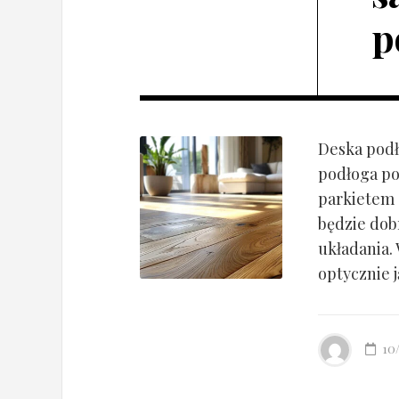
p
Deska podł
podłoga po
parkietem d
będzie dob
układania.
optycznie ją
10