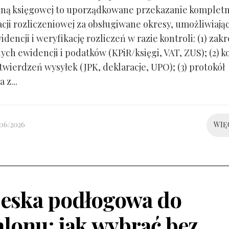
ną księgowej to uporządkowane przekazanie kompletn
ji rozliczeniowej za obsługiwane okresy, umożliwiają
idencji i weryfikację rozliczeń w razie kontroli: (1) zakr
ch ewidencji i podatków (KPiR/księgi, VAT, ZUS); (2) 
twierdzeń wysyłek (JPK, deklaracje, UPO); (3) protokół
 z...
/06/2026
WIĘ
eska podłogowa do
alonu: jak wybrać bez