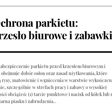
chrona parkietu:
rzesło biurowe i zabawk
 Zabezpieczenie parkietu przed krzesłem biurowym i
obejmuje dobór osłon oraz zasad użytkowania, które
ą rysy, matowienie i wgniecenia w warstwie wykończen
ie, szczególnie w strefach pracy i zabawy o wysokiej
ci obciążeń: (1) tarcie punktowe i nacisk od kółek lub
ziarna piasku i zabrudzenia...