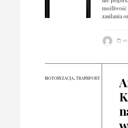
nie pogorsz
możliwość 
zasilania o
05
A
MOTORYZACJA, TRANSPORT
K
n
w