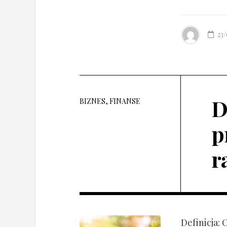
23
D
BIZNES, FINANSE
p
r
Definicja: