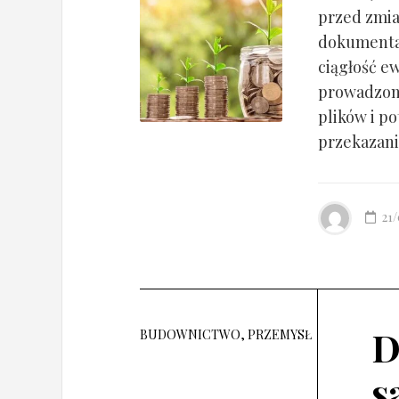
przed zmia
dokumentac
ciągłość ew
prowadzony
plików i po
przekazania
21
D
BUDOWNICTWO, PRZEMYSŁ
s