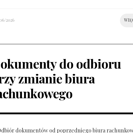
/06/2026
WIĘ
okumenty do odbioru
rzy zmianie biura
achunkowego
 Odbiór dokumentów od poprzedniego biura rachunko