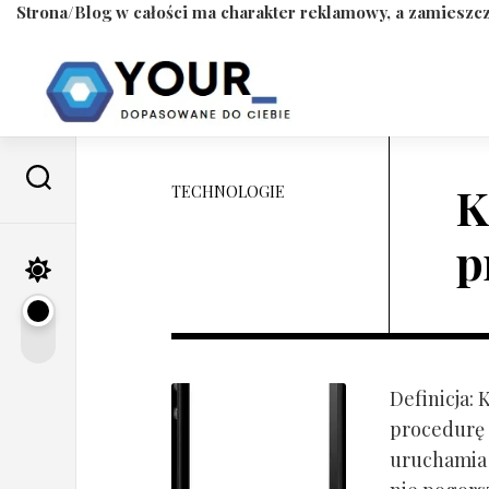
Strona/Blog w całości ma charakter reklamowy, a zamieszcz
Skip
to
content
K
TECHNOLOGIE
p
Definicja:
procedurę 
uruchamia s