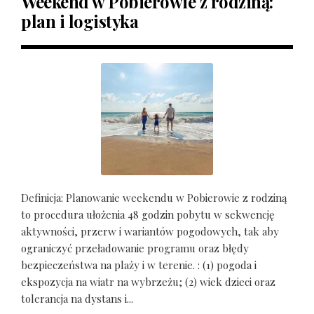
Weekend w Pobierowie z rodziną:
plan i logistyka
Definicja: Planowanie weekendu w Pobierowie z rodziną
to procedura ułożenia 48 godzin pobytu w sekwencję
aktywności, przerw i wariantów pogodowych, tak aby
ograniczyć przeładowanie programu oraz błędy
bezpieczeństwa na plaży i w terenie. : (1) pogoda i
ekspozycja na wiatr na wybrzeżu; (2) wiek dzieci oraz
tolerancja na dystans i...