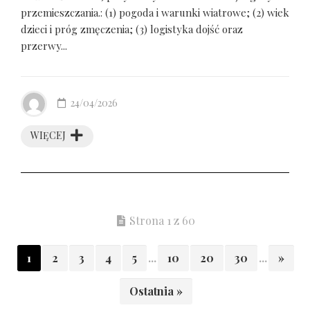
przemieszczania.: (1) pogoda i warunki wiatrowe; (2) wiek
dzieci i próg zmęczenia; (3) logistyka dojść oraz
przerwy...
24/04/2026
WIĘCEJ
Strona 1 z 60
1
2
3
4
5
...
10
20
30
...
»
Ostatnia »