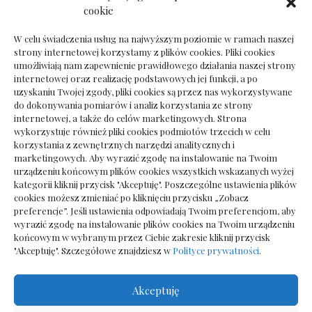
Dokumenty do odbioru przy zmianie biura
cookie
rachunkowego
W celu świadczenia usług na najwyższym poziomie w ramach naszej
strony internetowej korzystamy z plików cookies. Pliki cookies
umożliwiają nam zapewnienie prawidłowego działania naszej strony
internetowej oraz realizację podstawowych jej funkcji, a po
Deska podłogowa do salonu: jak wybrać bez
uzyskaniu Twojej zgody, pliki cookies są przez nas wykorzystywane
pośpiechu
do dokonywania pomiarów i analiz korzystania ze strony
internetowej, a także do celów marketingowych. Strona
wykorzystuje również pliki cookies podmiotów trzecich w celu
korzystania z zewnętrznych narzędzi analitycznych i
marketingowych. Aby wyrazić zgodę na instalowanie na Twoim
urządzeniu końcowym plików cookies wszystkich wskazanych wyżej
kategorii kliknij przycisk "Akceptuję". Poszczególne ustawienia plików
cookies możesz zmieniać po kliknięciu przycisku „Zobacz
preferencje”. Jeśli ustawienia odpowiadają Twoim preferencjom, aby
wyrazić zgodę na instalowanie plików cookies na Twoim urządzeniu
końcowym w wybranym przez Ciebie zakresie kliknij przycisk
"Akceptuję". Szczegółowe znajdziesz w
Polityce prywatności
.
Akceptuję
Wszelkie prawa zastrzezone