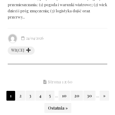
przemieszczania.: (1) pogoda i warunki wiatrowe; (2) wiek
dzieci i próg zmęczenia; (3) logistyka dojść oraz
przerwy...
24/04/2026
WIĘCEJ
Strona 1 z 60
1
2
3
4
5
...
10
20
30
...
»
Ostatnia »