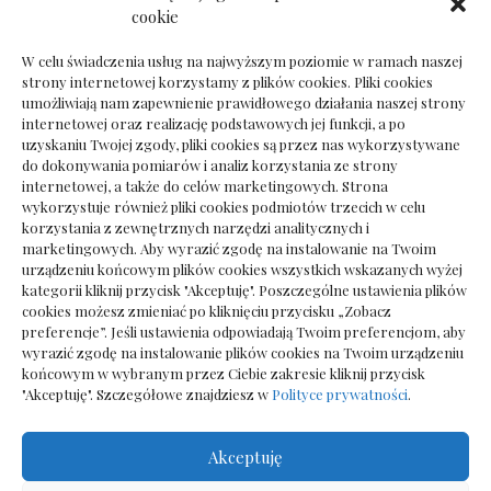
Dokumenty do odbioru przy zmianie biura
cookie
rachunkowego
W celu świadczenia usług na najwyższym poziomie w ramach naszej
strony internetowej korzystamy z plików cookies. Pliki cookies
umożliwiają nam zapewnienie prawidłowego działania naszej strony
internetowej oraz realizację podstawowych jej funkcji, a po
Deska podłogowa do salonu: jak wybrać bez
uzyskaniu Twojej zgody, pliki cookies są przez nas wykorzystywane
pośpiechu
do dokonywania pomiarów i analiz korzystania ze strony
internetowej, a także do celów marketingowych. Strona
wykorzystuje również pliki cookies podmiotów trzecich w celu
korzystania z zewnętrznych narzędzi analitycznych i
marketingowych. Aby wyrazić zgodę na instalowanie na Twoim
urządzeniu końcowym plików cookies wszystkich wskazanych wyżej
kategorii kliknij przycisk "Akceptuję". Poszczególne ustawienia plików
cookies możesz zmieniać po kliknięciu przycisku „Zobacz
preferencje”. Jeśli ustawienia odpowiadają Twoim preferencjom, aby
wyrazić zgodę na instalowanie plików cookies na Twoim urządzeniu
końcowym w wybranym przez Ciebie zakresie kliknij przycisk
"Akceptuję". Szczegółowe znajdziesz w
Polityce prywatności
.
Akceptuję
Wszelkie prawa zastrzezone