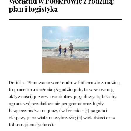
Weekend w Pobierowie z rodziną:
plan i logistyka
Definicja: Planowanie weekendu w Pobierowie z rodziną
to procedura ułożenia 48 godzin pobytu w sekwencję
aktywności, przerw i wariantów pogodowych, tak aby
ograniczyć przeładowanie programu oraz błędy
bezpieczeństwa na plaży i w terenie. : (1) pogoda i
ekspozycja na wiatr na wybrzeżu; (2) wiek dzieci oraz
tolerancja na dystans i...