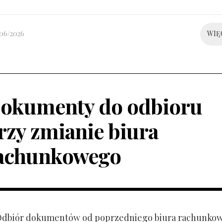
/06/2026
WIĘ
okumenty do odbioru
rzy zmianie biura
achunkowego
 Odbiór dokumentów od poprzedniego biura rachunko