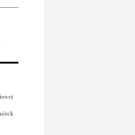
i
iowej
 nóżek