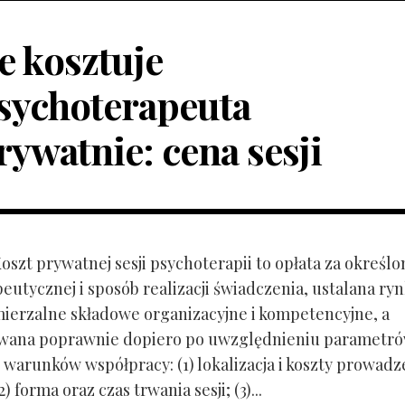
le kosztuje
sychoterapeuta
rywatnie: cena sesji
Koszt prywatnej sesji psychoterapii to opłata za określo
peutycznej i sposób realizacji świadczenia, ustalana r
mierzalne składowe organizacyjne i kompetencyjne, a
owana poprawnie dopiero po uwzględnieniu parametr
 warunków współpracy: (1) lokalizacja i koszty prowadz
) forma oraz czas trwania sesji; (3)...