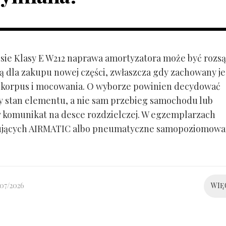
ie Klasy E W212 naprawa amortyzatora może być rozs
ą dla zakupu nowej części, zwłaszcza gdy zachowany je
 korpus i mocowania. O wyborze powinien decydować
y stan elementu, a nie sam przebieg samochodu lub
 komunikat na desce rozdzielczej. W egzemplarzach
ujących AIRMATIC albo pneumatyczne samopoziomowa
/07/2026
WIĘ