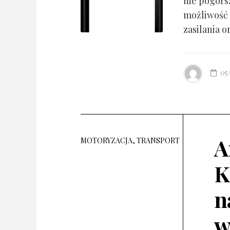
nie pogorsz
możliwość 
zasilania o
05
A
MOTORYZACJA, TRANSPORT
K
n
w