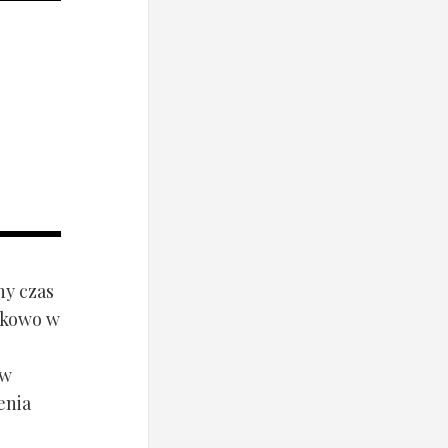
ny czas
ynkowo w
ów
enia