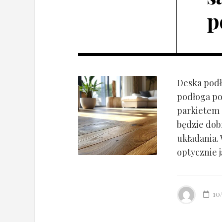
p
Deska podł
podłoga po
parkietem d
będzie dob
układania.
optycznie ją
10