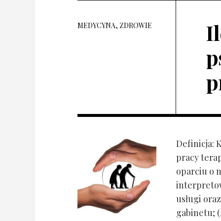
I
MEDYCYNA, ZDROWIE
p
p
Definicja: 
pracy tera
oparciu o 
interpret
usługi oraz
gabinetu; (2