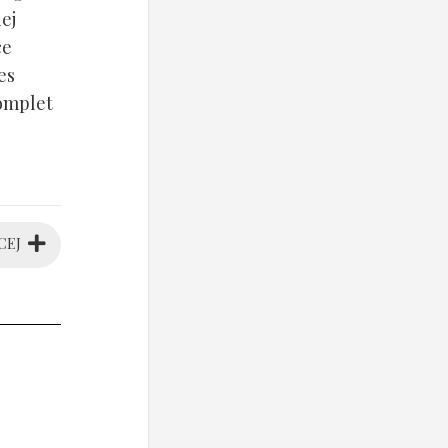
ej
ce
es
komplet
CEJ