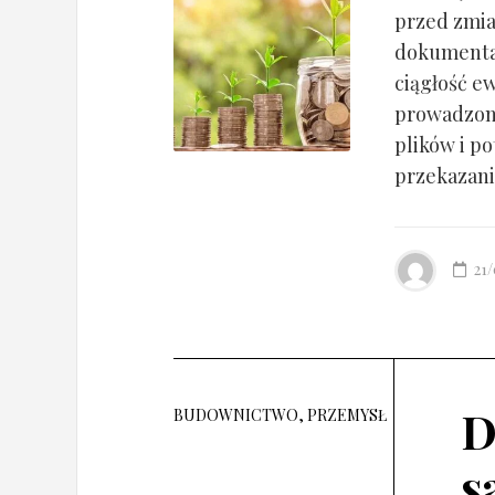
przed zmia
dokumentac
ciągłość ew
prowadzony
plików i po
przekazania
21
D
BUDOWNICTWO, PRZEMYSŁ
s