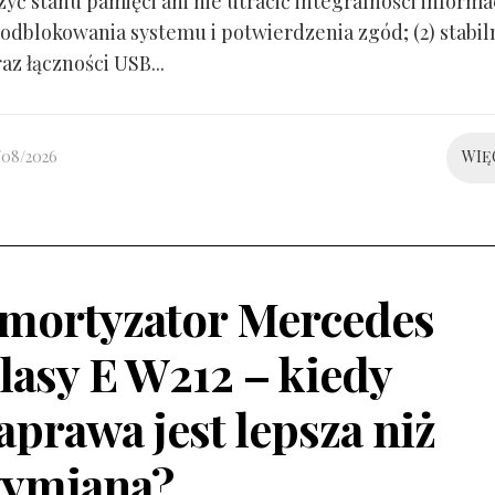
yć stanu pamięci ani nie utracić integralności informacj
odblokowania systemu i potwierdzenia zgód; (2) stabil
raz łączności USB...
/08/2026
WIĘ
mortyzator Mercedes
lasy E W212 – kiedy
aprawa jest lepsza niż
ymiana?