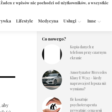
. Żaden z wpisów nie pochodzi od użytkowników, a wszystkie
rywka
Lifestyle
Medycyna
Usługi
Inne
Motoryzacja,
Turystyka,
Co nowego?
Transport
Sport
Kopia danych z
Technologie
telefonu przy czarnym
ekranie
Amortyzator Mercedes
Klasy E W212 – kiedy
naprawa jest lepsza niż
wymiana?
Ile kosztuje
, aby
psychoterapeuta
prywatnie: cena sesji