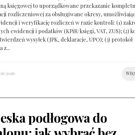
ną księgowej to uporządkowane przekazanie kompletn
ji rozliczeniowej za obsługiwane okresy, umożliwiają
idencji i weryfikację rozliczeń w razie kontroli: (1) zakr
ch ewidencji i podatków (KPiR/księgi, VAT, ZUS); (2) 
twierdzeń wysyłek (JPK, deklaracje, UPO); (3) protokół
 z...
/06/2026
WIĘ
eska podłogowa do
alonu: jak wybrać bez