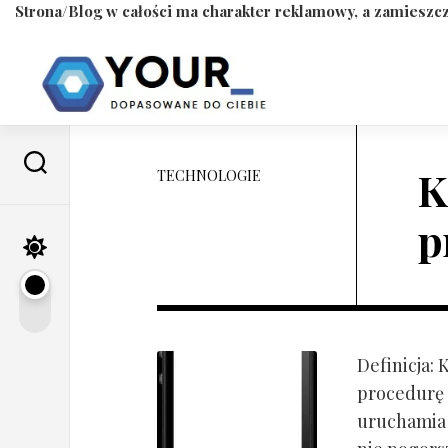
Strona/Blog w całości ma charakter reklamowy, a zamieszcz
Skip
to
content
K
TECHNOLOGIE
p
Definicja:
procedurę 
uruchamia s