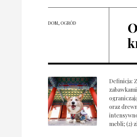
O
DOM, OGRÓD
k
Definicja:
zabawkami 
ograniczaj
oraz drewn
intensywnoś
mebli; (2) 