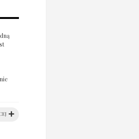
ądną
st
nie
CEJ