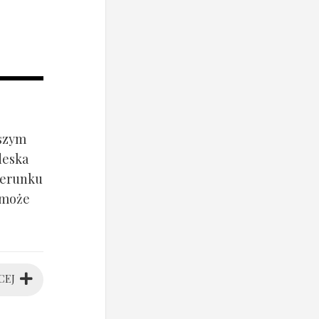
jszym
deska
ierunku
 może
CEJ