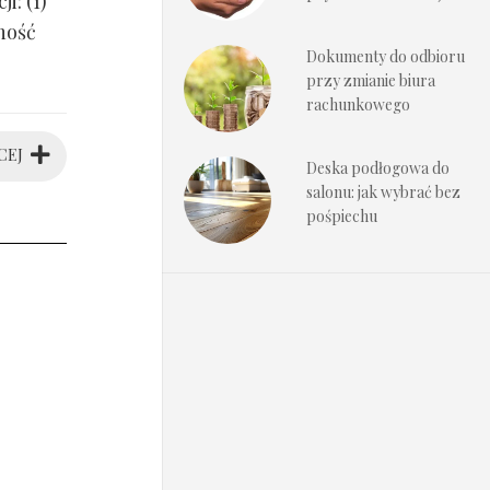
i: (1)
ność
Dokumenty do odbioru
przy zmianie biura
rachunkowego
CEJ
Deska podłogowa do
salonu: jak wybrać bez
pośpiechu