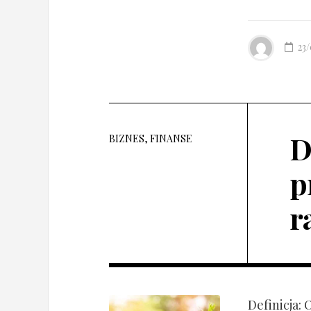
23
D
BIZNES, FINANSE
p
r
Definicja: