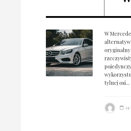
W Mercedes
alternatyw
oryginalny
rzeczywist
pojedynczy
wykorzyst
tylnej osi...
24