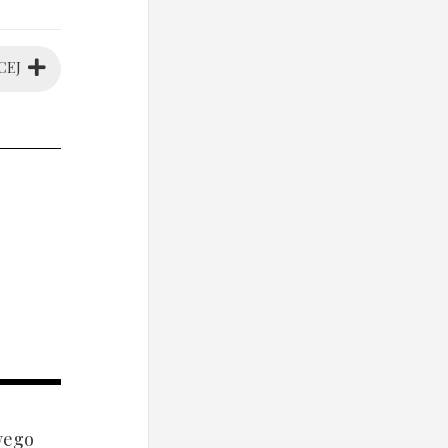
CEJ
wego