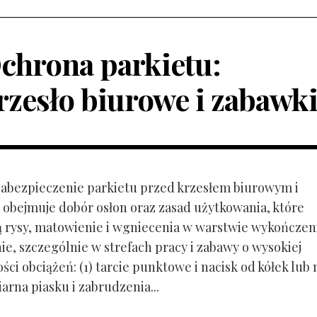
chrona parkietu:
rzesło biurowe i zabawk
 Zabezpieczenie parkietu przed krzesłem biurowym i
obejmuje dobór osłon oraz zasad użytkowania, które
ą rysy, matowienie i wgniecenia w warstwie wykończen
ie, szczególnie w strefach pracy i zabawy o wysokiej
ci obciążeń: (1) tarcie punktowe i nacisk od kółek lub
ziarna piasku i zabrudzenia...