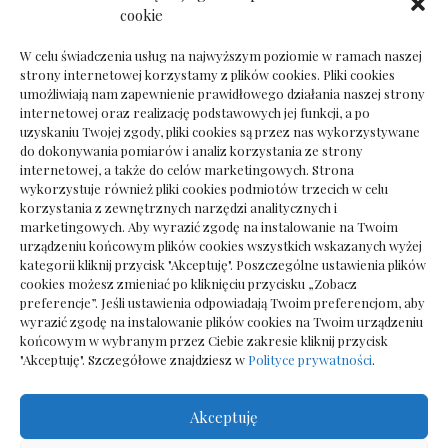
Dokumenty do odbioru przy zmianie biura
cookie
rachunkowego
W celu świadczenia usług na najwyższym poziomie w ramach naszej
strony internetowej korzystamy z plików cookies. Pliki cookies
umożliwiają nam zapewnienie prawidłowego działania naszej strony
internetowej oraz realizację podstawowych jej funkcji, a po
Deska podłogowa do salonu: jak wybrać bez
uzyskaniu Twojej zgody, pliki cookies są przez nas wykorzystywane
pośpiechu
do dokonywania pomiarów i analiz korzystania ze strony
internetowej, a także do celów marketingowych. Strona
wykorzystuje również pliki cookies podmiotów trzecich w celu
korzystania z zewnętrznych narzędzi analitycznych i
marketingowych. Aby wyrazić zgodę na instalowanie na Twoim
urządzeniu końcowym plików cookies wszystkich wskazanych wyżej
kategorii kliknij przycisk "Akceptuję". Poszczególne ustawienia plików
cookies możesz zmieniać po kliknięciu przycisku „Zobacz
preferencje”. Jeśli ustawienia odpowiadają Twoim preferencjom, aby
wyrazić zgodę na instalowanie plików cookies na Twoim urządzeniu
końcowym w wybranym przez Ciebie zakresie kliknij przycisk
"Akceptuję". Szczegółowe znajdziesz w
Polityce prywatności
.
Akceptuję
Wszelkie prawa zastrzezone