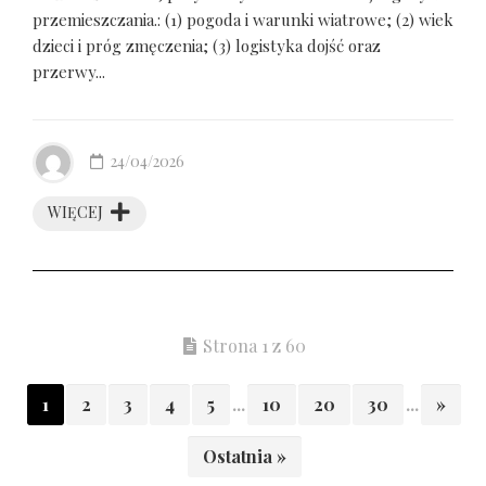
przemieszczania.: (1) pogoda i warunki wiatrowe; (2) wiek
dzieci i próg zmęczenia; (3) logistyka dojść oraz
przerwy...
24/04/2026
WIĘCEJ
Strona 1 z 60
1
2
3
4
5
...
10
20
30
...
»
Ostatnia »