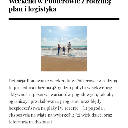
Weekend w Pobierowie z rodziną:
plan i logistyka
Definicja: Planowanie weekendu w Pobierowie z rodziną
to procedura ułożenia 48 godzin pobytu w sekwencję
aktywności, przerw i wariantów pogodowych, tak aby
ograniczyć przeładowanie programu oraz błędy
bezpieczeństwa na plaży i w terenie. : (1) pogoda i
ekspozycja na wiatr na wybrzeżu; (2) wiek dzieci oraz
tolerancja na dystans i...