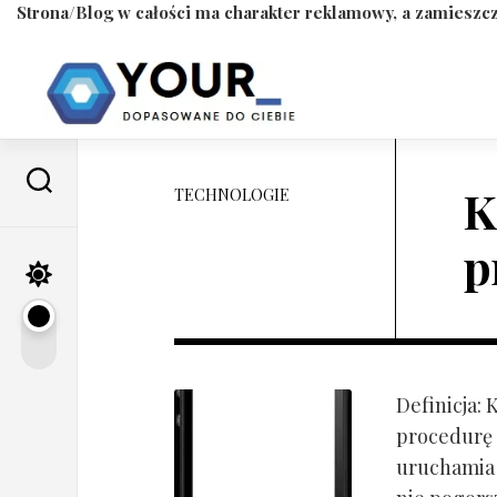
Strona/Blog w całości ma charakter reklamowy, a zamieszcz
Skip
to
content
K
TECHNOLOGIE
p
Definicja:
procedurę 
uruchamia s