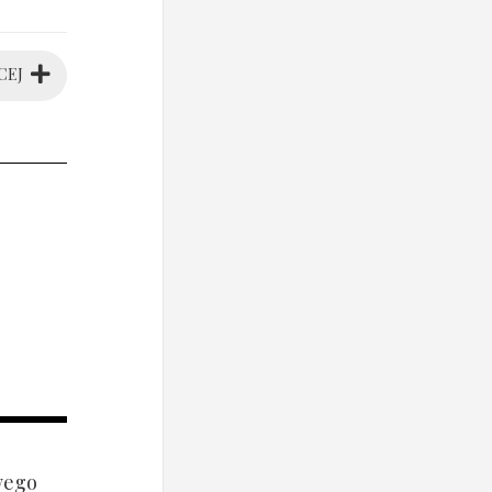
CEJ
wego