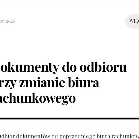
/06/2026
WIĘ
okumenty do odbioru
rzy zmianie biura
achunkowego
 Odbiór dokumentów od poprzedniego biura rachunko