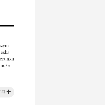
jszym
deska
ierunku
 może
CEJ