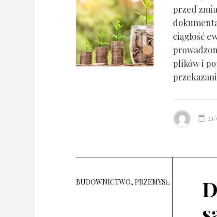
przed zmia
dokumentac
ciągłość ew
prowadzony
plików i po
przekazania
21
D
BUDOWNICTWO, PRZEMYSŁ
s