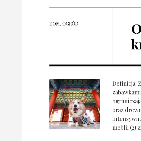
O
DOM, OGRÓD
k
Definicja:
zabawkami 
ograniczaj
oraz drewn
intensywnoś
mebli; (2) 