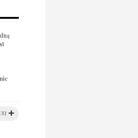
ądną
st
nie
CEJ