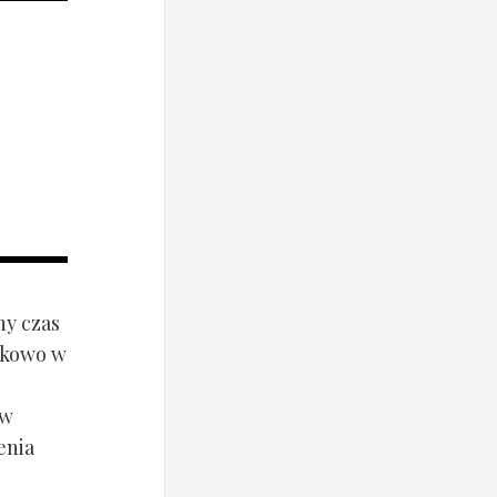
ny czas
ynkowo w
ów
enia