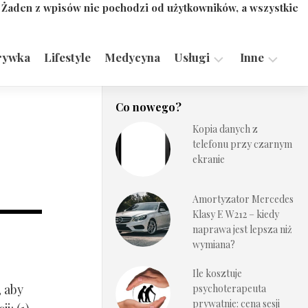
. Żaden z wpisów nie pochodzi od użytkowników, a wszystkie
rywka
Lifestyle
Medycyna
Usługi
Inne
Motoryzacja,
Turystyka,
Co nowego?
Transport
Sport
Kopia danych z
Technologie
telefonu przy czarnym
ekranie
Amortyzator Mercedes
Klasy E W212 – kiedy
naprawa jest lepsza niż
wymiana?
Ile kosztuje
, aby
psychoterapeuta
prywatnie: cena sesji