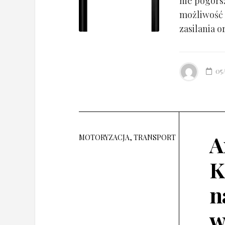
nie pogorsz
możliwość 
zasilania o
05
A
MOTORYZACJA, TRANSPORT
K
n
w