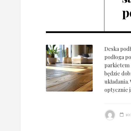
p
Deska podł
podłoga po
parkietem d
będzie dob
układania.
optycznie ją
10