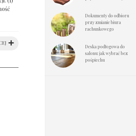
i: (1)
ność
Dokumenty do odbioru
przy zmianie biura
rachunkowego
CEJ
Deska podłogowa do
salonu: jak wybrać bez
pośpiechu