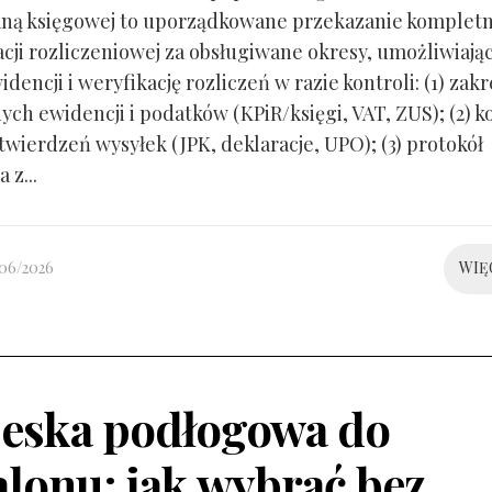
ną księgowej to uporządkowane przekazanie kompletn
ji rozliczeniowej za obsługiwane okresy, umożliwiają
idencji i weryfikację rozliczeń w razie kontroli: (1) zakr
ch ewidencji i podatków (KPiR/księgi, VAT, ZUS); (2) 
twierdzeń wysyłek (JPK, deklaracje, UPO); (3) protokół
 z...
/06/2026
WIĘ
eska podłogowa do
alonu: jak wybrać bez