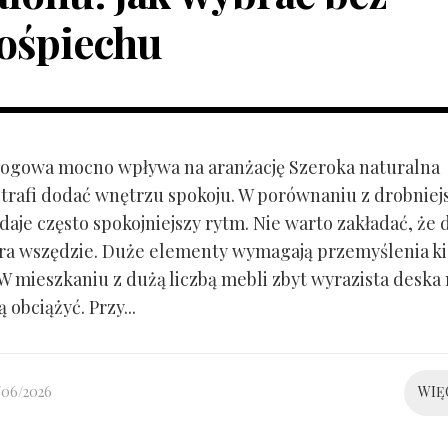
ośpiechu
ogowa mocno wpływa na aranżację Szeroka naturalna
trafi dodać wnętrzu spokoju. W porównaniu z drobnie
aje często spokojniejszy rytm. Nie warto zakładać, że 
ra wszędzie. Duże elementy wymagają przemyślenia k
 W mieszkaniu z dużą liczbą mebli zbyt wyrazista deska
 obciążyć. Przy...
/06/2026
WIĘ