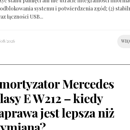
yć stanu pamięci ani nie utracić integralności informacj
odblokowania systemu i potwierdzenia zgód; (2) stabil
raz łączności USB...
/08/2026
WIĘ
mortyzator Mercedes
lasy E W212 – kiedy
aprawa jest lepsza niż
ymiana?