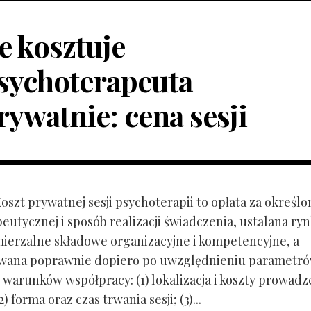
le kosztuje
sychoterapeuta
rywatnie: cena sesji
Koszt prywatnej sesji psychoterapii to opłata za określo
peutycznej i sposób realizacji świadczenia, ustalana r
mierzalne składowe organizacyjne i kompetencyjne, a
owana poprawnie dopiero po uwzględnieniu parametr
 warunków współpracy: (1) lokalizacja i koszty prowadz
) forma oraz czas trwania sesji; (3)...