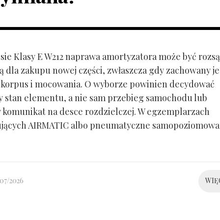
ie Klasy E W212 naprawa amortyzatora może być rozs
ą dla zakupu nowej części, zwłaszcza gdy zachowany je
 korpus i mocowania. O wyborze powinien decydować
y stan elementu, a nie sam przebieg samochodu lub
 komunikat na desce rozdzielczej. W egzemplarzach
ujących AIRMATIC albo pneumatyczne samopoziomowa
/07/2026
WIĘ