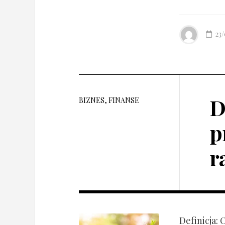
23
D
BIZNES, FINANSE
p
r
Definicja: