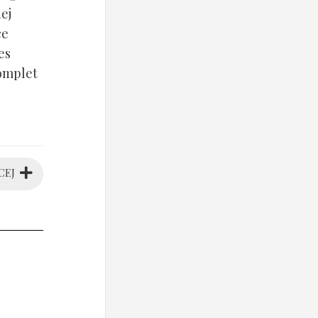
ej
ce
es
komplet
CEJ