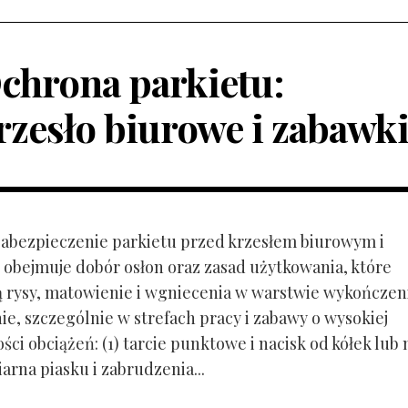
chrona parkietu:
rzesło biurowe i zabawk
 Zabezpieczenie parkietu przed krzesłem biurowym i
obejmuje dobór osłon oraz zasad użytkowania, które
ą rysy, matowienie i wgniecenia w warstwie wykończen
ie, szczególnie w strefach pracy i zabawy o wysokiej
ci obciążeń: (1) tarcie punktowe i nacisk od kółek lub
ziarna piasku i zabrudzenia...