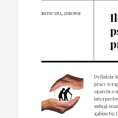
I
MEDYCYNA, ZDROWIE
p
p
Definicja: 
pracy tera
oparciu o 
interpret
usługi oraz
gabinetu; (2