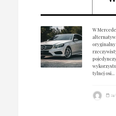
W Mercedes
alternatyw
oryginalny
rzeczywist
pojedynczy
wykorzyst
tylnej osi...
24