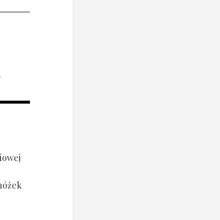
i
iowej
 nóżek