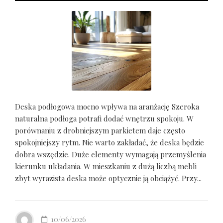
Deska podłogowa mocno wpływa na aranżację Szeroka
naturalna podłoga potrafi dodać wnętrzu spokoju. W
porównaniu z drobniejszym parkietem daje często
spokojniejszy rytm. Nie warto zakładać, że deska będzie
dobra wszędzie. Duże elementy wymagają przemyślenia
kierunku układania. W mieszkaniu z dużą liczbą mebli
zbyt wyrazista deska może optycznie ją obciążyć. Przy...
10/06/2026