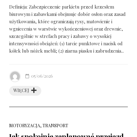
Definicja: Zabezpieczenie parkietu przed krzesłem
biurowym i zabawkami obejmuje dobór osłon oraz zasad
użytkowania, które ograniczają rysy, matowienie i
wgniecenia w warstwie wykończeniowej oraz drewnie,
szczególnie w strefach pracy i zabawy o wysokiej
intensywności obciążeń: (1) tarcie punktowe i nacisk od
kółek lub nóżek mebli; (2) ziarna piasku i zabrudzenia...
05/06/2026
WIĘCEJ
MOTORYZACJA, TRANSPORT
Jak spokojnie zaplanować przejazd