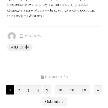
bezpieczeństwa na plaży i w terenie. : (1) pogoda i
ekspozycja na wiatr na wybrzeżu; (2) wiek dzieci oraz
tolerancja na dystans i...
27/04/2026
WIĘCEJ
Strona 1 z 60
1
2
3
4
5
...
10
20
30
...
»
Ostatnia »