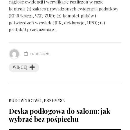
ciągłość ewidencji i weryfikację rozliczeń w razie
kontroli: (1) zakres prowadzonych ewidencji i podatków
(KPiR/księgi, VAT, ZUS); (2) komplet plików i
potwierdzeń wysyłek (JPK, deklaracje, UPO); (3)
protokół przekazania z...
21/06/2026
WIĘCEJ
BUDOWNICTWO, PRZEMYSŁ
Deska podłogowa do salonu: jak
wybrać bez pośpiechu