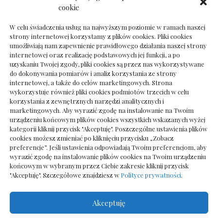
Ile kosztuje psychoterapeuta prywatnie: cena
cookie
sesji
W celu świadczenia usług na najwyższym poziomie w ramach naszej
strony internetowej korzystamy z plików cookies. Pliki cookies
umożliwiają nam zapewnienie prawidłowego działania naszej strony
internetowej oraz realizację podstawowych jej funkcji, a po
Dokumenty do odbioru przy zmianie biura
uzyskaniu Twojej zgody, pliki cookies są przez nas wykorzystywane
rachunkowego
do dokonywania pomiarów i analiz korzystania ze strony
internetowej, a także do celów marketingowych. Strona
wykorzystuje również pliki cookies podmiotów trzecich w celu
korzystania z zewnętrznych narzędzi analitycznych i
marketingowych. Aby wyrazić zgodę na instalowanie na Twoim
urządzeniu końcowym plików cookies wszystkich wskazanych wyżej
kategorii kliknij przycisk "Akceptuję". Poszczególne ustawienia plików
cookies możesz zmieniać po kliknięciu przycisku „Zobacz
preferencje”. Jeśli ustawienia odpowiadają Twoim preferencjom, aby
wyrazić zgodę na instalowanie plików cookies na Twoim urządzeniu
końcowym w wybranym przez Ciebie zakresie kliknij przycisk
"Akceptuję". Szczegółowe znajdziesz w
Polityce prywatności
.
Akceptuję
Wszelkie prawa zastrzezone