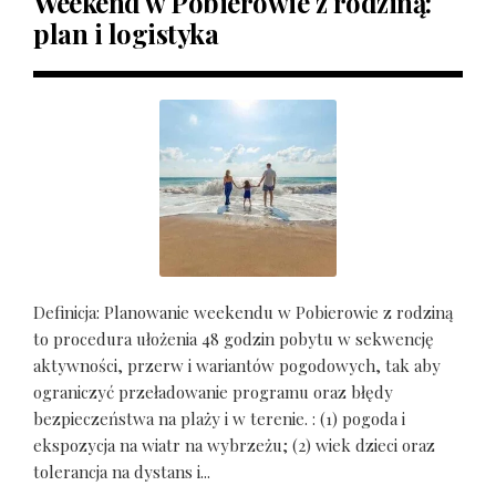
Weekend w Pobierowie z rodziną:
plan i logistyka
Definicja: Planowanie weekendu w Pobierowie z rodziną
to procedura ułożenia 48 godzin pobytu w sekwencję
aktywności, przerw i wariantów pogodowych, tak aby
ograniczyć przeładowanie programu oraz błędy
bezpieczeństwa na plaży i w terenie. : (1) pogoda i
ekspozycja na wiatr na wybrzeżu; (2) wiek dzieci oraz
tolerancja na dystans i...