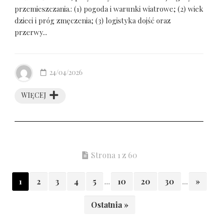
przemieszczania.: (1) pogoda i warunki wiatrowe; (2) wiek
dzieci i próg zmęczenia; (3) logistyka dojść oraz
przerwy...
24/04/2026
WIĘCEJ
Strona 1 z 60
1
2
3
4
5
...
10
20
30
...
»
Ostatnia »