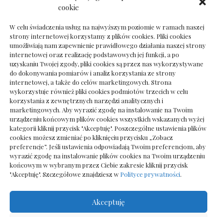
Dokumenty do odbioru przy zmianie biura
cookie
rachunkowego
W celu świadczenia usług na najwyższym poziomie w ramach naszej
strony internetowej korzystamy z plików cookies. Pliki cookies
umożliwiają nam zapewnienie prawidłowego działania naszej strony
internetowej oraz realizację podstawowych jej funkcji, a po
Deska podłogowa do salonu: jak wybrać bez
uzyskaniu Twojej zgody, pliki cookies są przez nas wykorzystywane
pośpiechu
do dokonywania pomiarów i analiz korzystania ze strony
internetowej, a także do celów marketingowych. Strona
wykorzystuje również pliki cookies podmiotów trzecich w celu
korzystania z zewnętrznych narzędzi analitycznych i
marketingowych. Aby wyrazić zgodę na instalowanie na Twoim
urządzeniu końcowym plików cookies wszystkich wskazanych wyżej
kategorii kliknij przycisk "Akceptuję". Poszczególne ustawienia plików
cookies możesz zmieniać po kliknięciu przycisku „Zobacz
preferencje”. Jeśli ustawienia odpowiadają Twoim preferencjom, aby
wyrazić zgodę na instalowanie plików cookies na Twoim urządzeniu
końcowym w wybranym przez Ciebie zakresie kliknij przycisk
"Akceptuję". Szczegółowe znajdziesz w
Polityce prywatności
.
Akceptuję
Wszelkie prawa zastrzezone