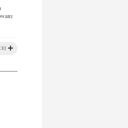
a
sowany
CEJ