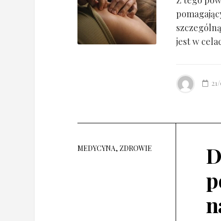
pomagający
szczególną
jest w cela
21
D
MEDYCYNA, ZDROWIE
p
n