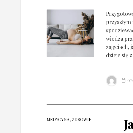
Przygotowa
przyszłym 
spodziewać
wiedza prz
zajęciach, 
dzieje się z
07
J
MEDYCYNA, ZDROWIE