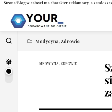
Strona/Blog w całości ma charakter reklamowy, a zamieszcz
Skip
to
content
Medycyna, Zdrowie
S
MEDYCYNA, ZDROWIE
s
z