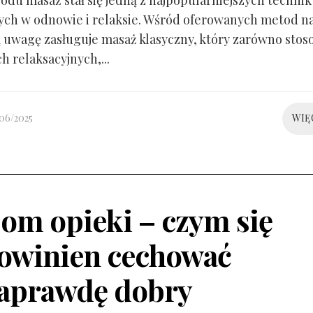
ch w odnowie i relaksie. Wśród oferowanych metod n
 uwagę zasługuje masaż klasyczny, który zarówno sto
ch relaksacyjnych,...
/06/2025
WIĘ
om opieki – czym się
owinien cechować
aprawdę dobry