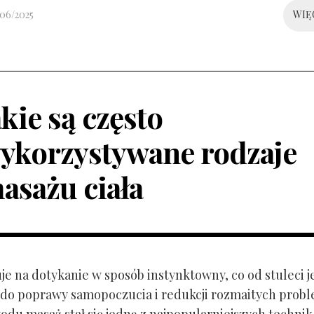
/06/2025
WIĘ
akie są często
ykorzystywane rodzaje
asażu ciała
je na dotykanie w sposób instynktowny, co od stuleci j
do poprawy samopoczucia i redukcji rozmaitych prob
odu masaż stał się jedną z najpopularniejszych technik