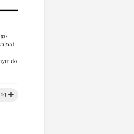
ego
alna i
anym do
CEJ