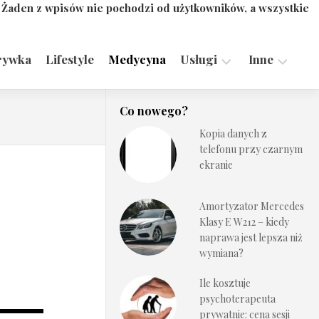
. Żaden z wpisów nie pochodzi od użytkowników, a wszystkie
rywka
Lifestyle
Medycyna
Usługi
Inne
Motoryzacja,
Turystyka,
Co nowego?
Transport
Sport
Kopia danych z
Technologie
telefonu przy czarnym
ekranie
Amortyzator Mercedes
Klasy E W212 – kiedy
naprawa jest lepsza niż
wymiana?
Ile kosztuje
psychoterapeuta
prywatnie: cena sesji