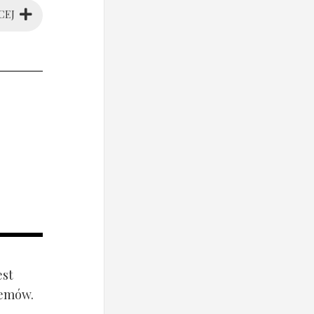
CEJ
est
lemów.