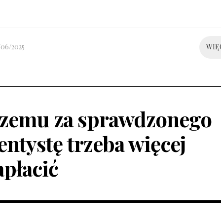
/06/2025
WIĘ
zemu za sprawdzonego
entystę trzeba więcej
apłacić