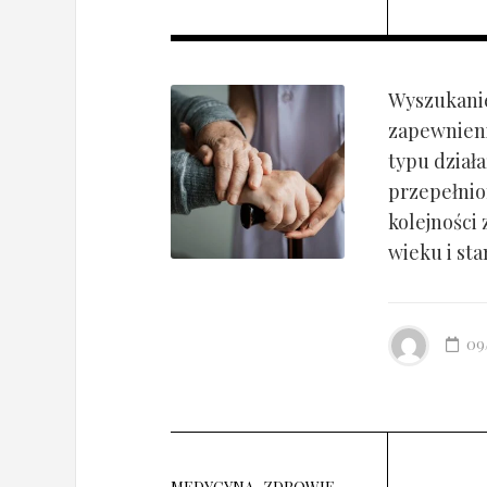
Wyszukanie
zapewnieni
typu dział
przepełnio
kolejności
wieku i st
09