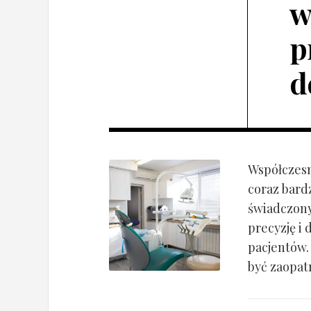
w
p
d
Współczesn
coraz bard
świadczony
precyzję i 
pacjentów.
być zaopatr