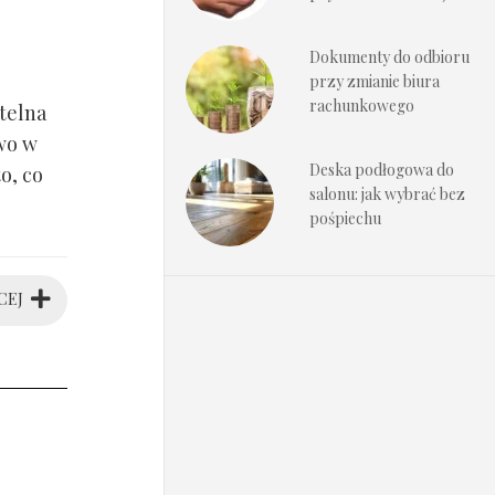
Dokumenty do odbioru
przy zmianie biura
rachunkowego
telna
wo w
Deska podłogowa do
o, co
salonu: jak wybrać bez
pośpiechu
CEJ