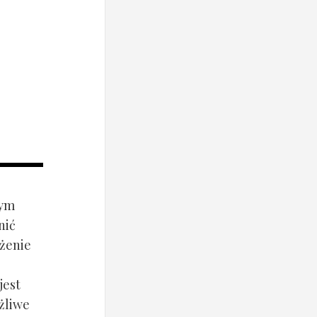
rym
nić
ażenie
jest
żliwe