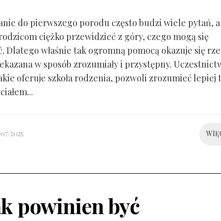
nie do pierwszego porodu często budzi wiele pytań, a
rodzicom ciężko przewidzieć z góry, czego mogą się
. Dlatego właśnie tak ogromną pomocą okazuje się rze
ekazana w sposób zrozumiały i przystępny. Uczestnict
jakie oferuje szkoła rodzenia, pozwoli zrozumieć lepiej t
 ciałem...
/07/2025
WIĘ
ak powinien być