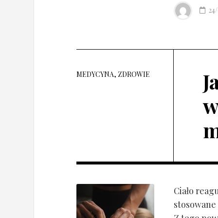
24
J
MEDYCYNA, ZDROWIE
w
m
Ciało reagu
stosowane 
Z tego pow