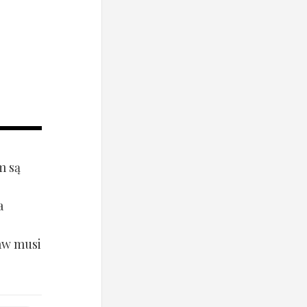
m są
a
aw musi