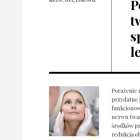
P
MEDYCYNA, ZDROWIE
t
s
l
Porażenie 
przydatne 
funkcjonow
nerwu twar
środków pr
redukcja o