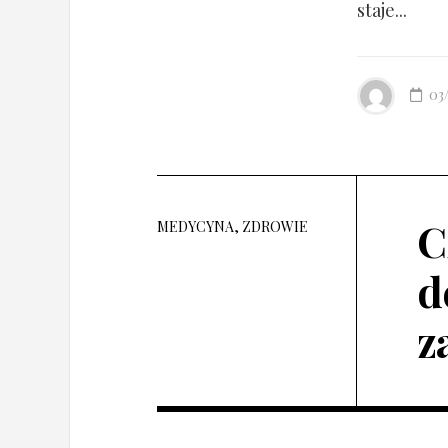
staje...
03
C
MEDYCYNA, ZDROWIE
d
z