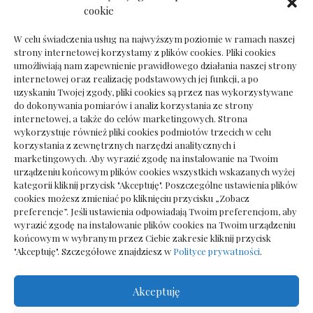
Dokumenty do odbioru przy zmianie biura
cookie
rachunkowego
W celu świadczenia usług na najwyższym poziomie w ramach naszej
strony internetowej korzystamy z plików cookies. Pliki cookies
umożliwiają nam zapewnienie prawidłowego działania naszej strony
internetowej oraz realizację podstawowych jej funkcji, a po
Deska podłogowa do salonu: jak wybrać bez
uzyskaniu Twojej zgody, pliki cookies są przez nas wykorzystywane
pośpiechu
do dokonywania pomiarów i analiz korzystania ze strony
internetowej, a także do celów marketingowych. Strona
wykorzystuje również pliki cookies podmiotów trzecich w celu
korzystania z zewnętrznych narzędzi analitycznych i
marketingowych. Aby wyrazić zgodę na instalowanie na Twoim
urządzeniu końcowym plików cookies wszystkich wskazanych wyżej
kategorii kliknij przycisk "Akceptuję". Poszczególne ustawienia plików
cookies możesz zmieniać po kliknięciu przycisku „Zobacz
preferencje”. Jeśli ustawienia odpowiadają Twoim preferencjom, aby
wyrazić zgodę na instalowanie plików cookies na Twoim urządzeniu
końcowym w wybranym przez Ciebie zakresie kliknij przycisk
"Akceptuję". Szczegółowe znajdziesz w
Polityce prywatności
.
Akceptuję
Wszelkie prawa zastrzezone