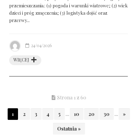
przemieszczania.: (1) pogoda i warunki wiatrowe; (2) wiek
dzieci i próg zmęczenia; (3) logistyka dojść oraz
przerwy...
24/04/2026
WIĘCEJ
Strona 1 z 60
1
2
3
4
5
...
10
20
30
...
»
Ostatnia »