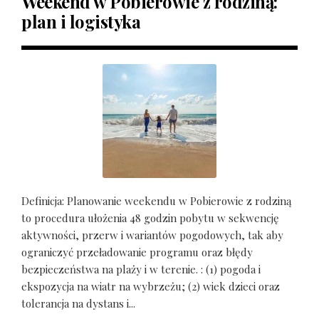
Weekend w Pobierowie z rodziną:
plan i logistyka
Definicja: Planowanie weekendu w Pobierowie z rodziną
to procedura ułożenia 48 godzin pobytu w sekwencję
aktywności, przerw i wariantów pogodowych, tak aby
ograniczyć przeładowanie programu oraz błędy
bezpieczeństwa na plaży i w terenie. : (1) pogoda i
ekspozycja na wiatr na wybrzeżu; (2) wiek dzieci oraz
tolerancja na dystans i...