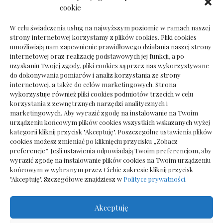
Dokumenty do odbioru przy zmianie biura
cookie
rachunkowego
W celu świadczenia usług na najwyższym poziomie w ramach naszej
strony internetowej korzystamy z plików cookies. Pliki cookies
umożliwiają nam zapewnienie prawidłowego działania naszej strony
internetowej oraz realizację podstawowych jej funkcji, a po
Deska podłogowa do salonu: jak wybrać bez
uzyskaniu Twojej zgody, pliki cookies są przez nas wykorzystywane
pośpiechu
do dokonywania pomiarów i analiz korzystania ze strony
internetowej, a także do celów marketingowych. Strona
wykorzystuje również pliki cookies podmiotów trzecich w celu
korzystania z zewnętrznych narzędzi analitycznych i
marketingowych. Aby wyrazić zgodę na instalowanie na Twoim
urządzeniu końcowym plików cookies wszystkich wskazanych wyżej
kategorii kliknij przycisk "Akceptuję". Poszczególne ustawienia plików
cookies możesz zmieniać po kliknięciu przycisku „Zobacz
preferencje”. Jeśli ustawienia odpowiadają Twoim preferencjom, aby
wyrazić zgodę na instalowanie plików cookies na Twoim urządzeniu
końcowym w wybranym przez Ciebie zakresie kliknij przycisk
"Akceptuję". Szczegółowe znajdziesz w
Polityce prywatności
.
Akceptuję
Wszelkie prawa zastrzezone