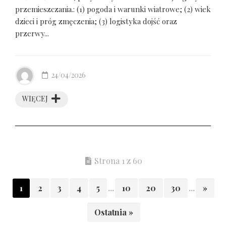
przemieszczania.: (1) pogoda i warunki wiatrowe; (2) wiek
dzieci i próg zmęczenia; (3) logistyka dojść oraz
przerwy...
24/04/2026
WIĘCEJ
Strona 1 z 60
1
2
3
4
5
...
10
20
30
...
»
Ostatnia »