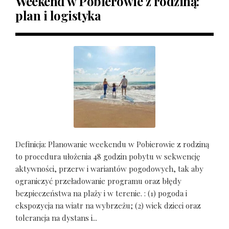
Weekend w Pobierowie z rodziną:
plan i logistyka
Definicja: Planowanie weekendu w Pobierowie z rodziną
to procedura ułożenia 48 godzin pobytu w sekwencję
aktywności, przerw i wariantów pogodowych, tak aby
ograniczyć przeładowanie programu oraz błędy
bezpieczeństwa na plaży i w terenie. : (1) pogoda i
ekspozycja na wiatr na wybrzeżu; (2) wiek dzieci oraz
tolerancja na dystans i...