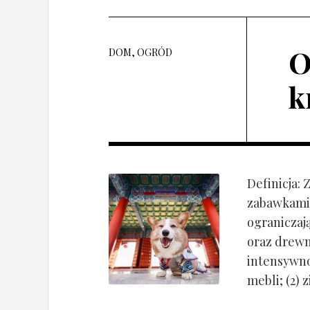
O
DOM, OGRÓD
k
Definicja:
zabawkami 
ograniczaj
oraz drewn
intensywnoś
mebli; (2) 