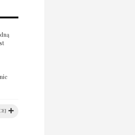
ądną
st
nie
CEJ