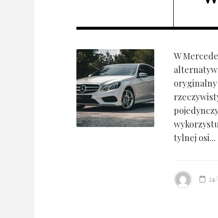
W Mercedes
alternatyw
oryginalny
rzeczywist
pojedynczy
wykorzyst
tylnej osi...
24