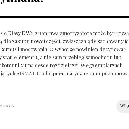
ie Klasy E W212 naprawa amortyzatora może być rozs
ą dla zakupu nowej części, zwłaszcza gdy zachowany je
 korpus i mocowania. O wyborze powinien decydować
y stan elementu, a nie sam przebieg samochodu lub
 komunikat na desce rozdzielczej. W egzemplarzach
ujących AIRMATIC albo pneumatyczne samopoziomowa
/07/2026
WIĘ