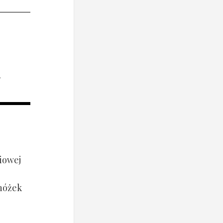
i
iowej
 nóżek