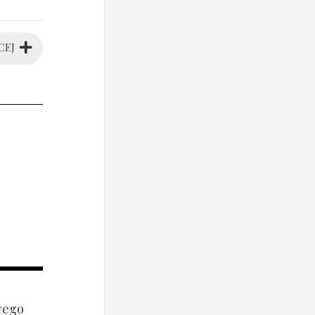
CEJ
wego