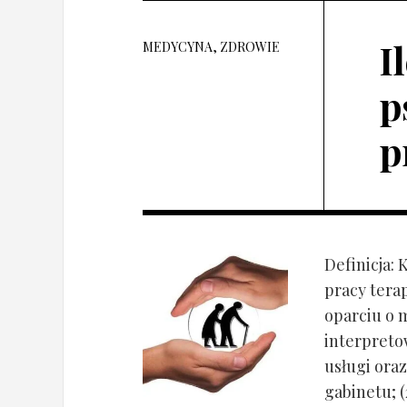
I
MEDYCYNA, ZDROWIE
p
p
Definicja: 
pracy tera
oparciu o 
interpret
usługi oraz
gabinetu; (2