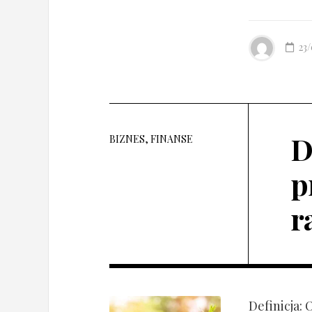
23
D
BIZNES, FINANSE
p
r
Definicja: