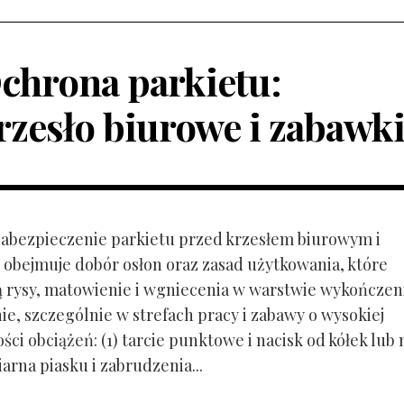
chrona parkietu:
rzesło biurowe i zabawk
 Zabezpieczenie parkietu przed krzesłem biurowym i
obejmuje dobór osłon oraz zasad użytkowania, które
ą rysy, matowienie i wgniecenia w warstwie wykończen
ie, szczególnie w strefach pracy i zabawy o wysokiej
ci obciążeń: (1) tarcie punktowe i nacisk od kółek lub
ziarna piasku i zabrudzenia...