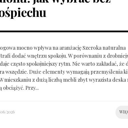
ośpiechu
ogowa mocno wpływa na aranżację Szeroka naturalna
trafi dodać wnętrzu spokoju. W porównaniu z drobnie
aje często spokojniejszy rytm. Nie warto zakładać, że 
ra wszędzie. Duże elementy wymagają przemyślenia k
 W mieszkaniu z dużą liczbą mebli zbyt wyrazista deska
 obciążyć. Przy...
/06/2026
WIĘ