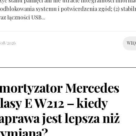
yć stanu pamięci ani nie utracić integralności informacj
odblokowania systemu i potwierdzenia zgód; (2) stabil
raz łączności USB...
/08/2026
WIĘ
mortyzator Mercedes
lasy E W212 – kiedy
aprawa jest lepsza niż
ymiana?