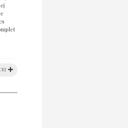
ej
ce
es
komplet
CEJ