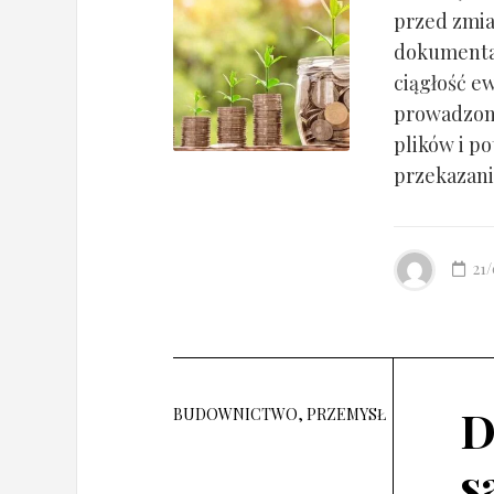
przed zmia
dokumentac
ciągłość ew
prowadzony
plików i po
przekazania
21
D
BUDOWNICTWO, PRZEMYSŁ
s