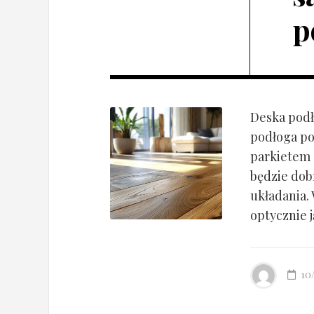
p
Deska podł
podłoga po
parkietem d
będzie dob
układania.
optycznie ją
10