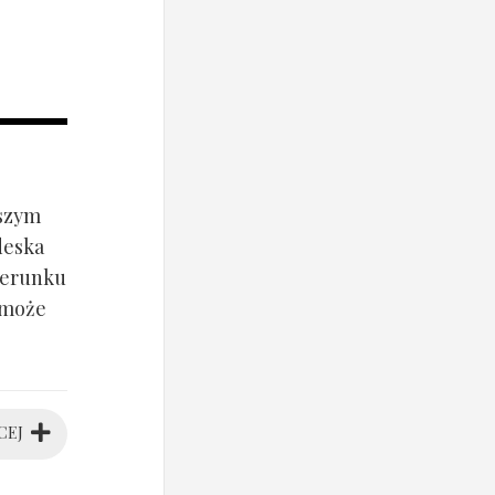
jszym
deska
ierunku
 może
CEJ