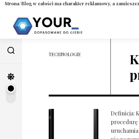
Strona/Blog w całości ma charakter reklamowy, a zamieszcz
Skip
to
content
K
TECHNOLOGIE
p
Definicja:
procedurę 
uruchamia s