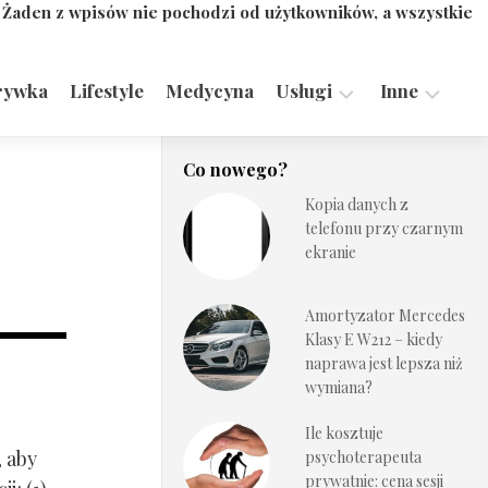
. Żaden z wpisów nie pochodzi od użytkowników, a wszystkie
rywka
Lifestyle
Medycyna
Usługi
Inne
Motoryzacja,
Turystyka,
Co nowego?
Transport
Sport
Kopia danych z
Technologie
telefonu przy czarnym
ekranie
Amortyzator Mercedes
Klasy E W212 – kiedy
naprawa jest lepsza niż
wymiana?
Ile kosztuje
, aby
psychoterapeuta
prywatnie: cena sesji