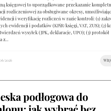
ną księgowej to uporządkowane przekazanie kompletn
ji rozliczeniowej za obsługiwane okresy, umożliwiają
idencji i weryfikację rozliczeń w razie kontroli: (1) zakr
ch ewidencji i podatków (KPiR/księgi, VAT, ZUS); (2) 
twierdzeń wysyłek (JPK, deklaracje, UPO); (3) protokół
 z...
/06/2026
WIĘ
eska podłogowa do
alonu: jak wybrać bez