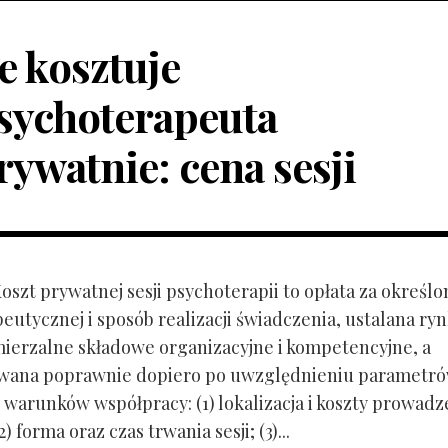
le kosztuje
sychoterapeuta
rywatnie: cena sesji
Koszt prywatnej sesji psychoterapii to opłata za określo
peutycznej i sposób realizacji świadczenia, ustalana r
mierzalne składowe organizacyjne i kompetencyjne, a
owana poprawnie dopiero po uwzględnieniu parametr
 warunków współpracy: (1) lokalizacja i koszty prowadz
) forma oraz czas trwania sesji; (3)...