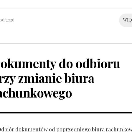
/06/2026
WIĘ
okumenty do odbioru
rzy zmianie biura
achunkowego
 Odbiór dokumentów od poprzedniego biura rachunko