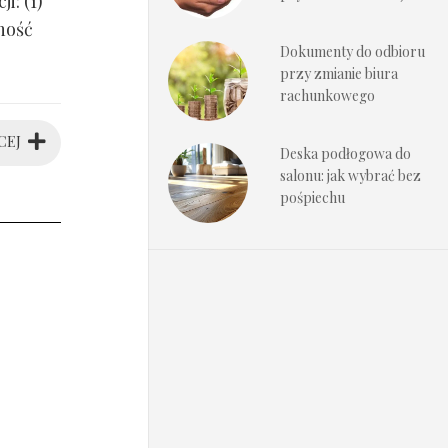
i: (1)
ność
Dokumenty do odbioru
przy zmianie biura
rachunkowego
CEJ
Deska podłogowa do
salonu: jak wybrać bez
pośpiechu