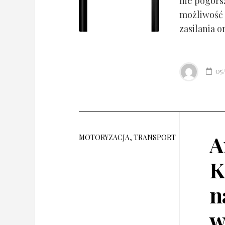
nie pogorsz
możliwość 
zasilania o
05
A
MOTORYZACJA, TRANSPORT
K
n
w