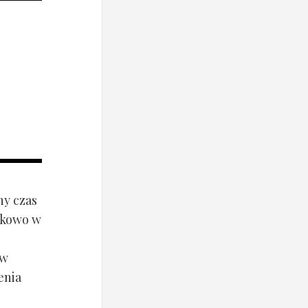
ny czas
ynkowo w
ów
enia