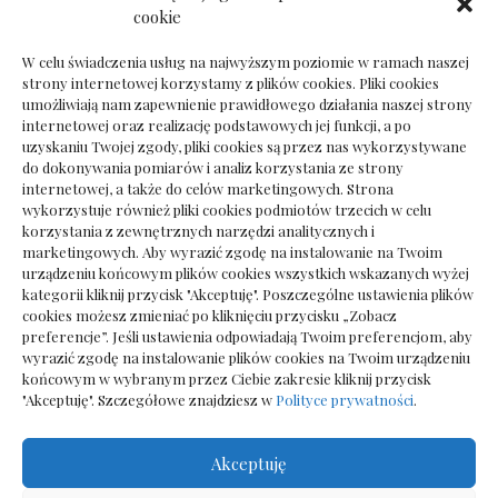
Dokumenty do odbioru przy zmianie biura
cookie
rachunkowego
W celu świadczenia usług na najwyższym poziomie w ramach naszej
strony internetowej korzystamy z plików cookies. Pliki cookies
umożliwiają nam zapewnienie prawidłowego działania naszej strony
internetowej oraz realizację podstawowych jej funkcji, a po
Deska podłogowa do salonu: jak wybrać bez
uzyskaniu Twojej zgody, pliki cookies są przez nas wykorzystywane
pośpiechu
do dokonywania pomiarów i analiz korzystania ze strony
internetowej, a także do celów marketingowych. Strona
wykorzystuje również pliki cookies podmiotów trzecich w celu
korzystania z zewnętrznych narzędzi analitycznych i
marketingowych. Aby wyrazić zgodę na instalowanie na Twoim
urządzeniu końcowym plików cookies wszystkich wskazanych wyżej
kategorii kliknij przycisk "Akceptuję". Poszczególne ustawienia plików
cookies możesz zmieniać po kliknięciu przycisku „Zobacz
preferencje”. Jeśli ustawienia odpowiadają Twoim preferencjom, aby
wyrazić zgodę na instalowanie plików cookies na Twoim urządzeniu
końcowym w wybranym przez Ciebie zakresie kliknij przycisk
"Akceptuję". Szczegółowe znajdziesz w
Polityce prywatności
.
Akceptuję
Wszelkie prawa zastrzezone