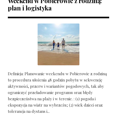
Weekend w Pobierowie z rodziną:
plan i logistyka
Definicja: Planowanie weekendu w Pobierowie z rodziną
to procedura ułożenia 48 godzin pobytu w sekwencję
aktywności, przerw i wariantów pogodowych, tak aby
ograniczyć przeładowanie programu oraz błędy
bezpieczeństwa na plaży i w terenie. : (1) pogoda i
ekspozycja na wiatr na wybrzeżu; (2) wiek dzieci oraz
tolerancja na dystans i...