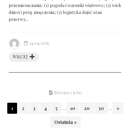
przemieszczania.: (1) pogoda i warunki wiatrowe; (2) wiek
dzieci i próg zmęczenia; (3) logistyka dojść oraz
przerwy...
24/04/2026
WIĘCEJ
Strona 1 z 60
1
2
3
4
5
...
10
20
30
...
»
Ostatnia »