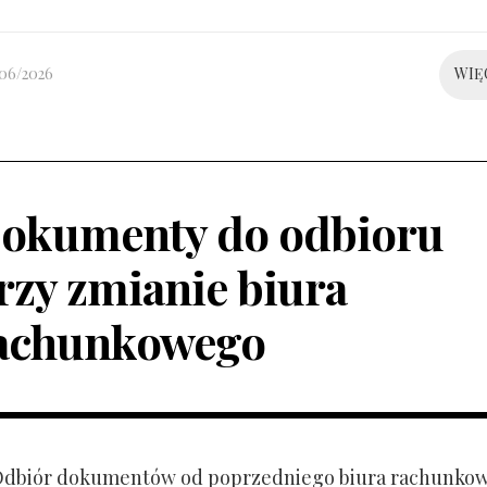
/06/2026
WIĘ
okumenty do odbioru
rzy zmianie biura
achunkowego
 Odbiór dokumentów od poprzedniego biura rachunko