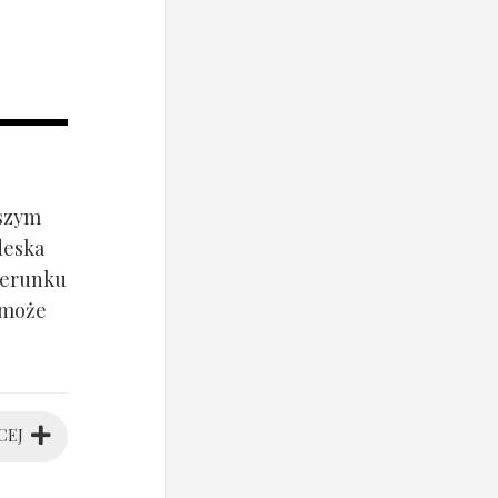
jszym
deska
ierunku
 może
CEJ