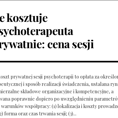
le kosztuje
sychoterapeuta
rywatnie: cena sesji
Koszt prywatnej sesji psychoterapii to opłata za określo
peutycznej i sposób realizacji świadczenia, ustalana r
mierzalne składowe organizacyjne i kompetencyjne, a
owana poprawnie dopiero po uwzględnieniu parametr
 warunków współpracy: (1) lokalizacja i koszty prowadz
) forma oraz czas trwania sesji; (3)...