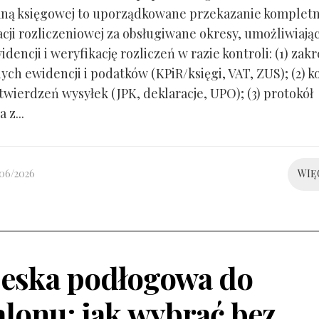
ną księgowej to uporządkowane przekazanie kompletn
ji rozliczeniowej za obsługiwane okresy, umożliwiają
idencji i weryfikację rozliczeń w razie kontroli: (1) zakr
ch ewidencji i podatków (KPiR/księgi, VAT, ZUS); (2) 
twierdzeń wysyłek (JPK, deklaracje, UPO); (3) protokół
 z...
/06/2026
WIĘ
eska podłogowa do
alonu: jak wybrać bez