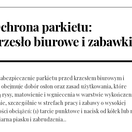
chrona parkietu:
rzesło biurowe i zabawk
 Zabezpieczenie parkietu przed krzesłem biurowym i
obejmuje dobór osłon oraz zasad użytkowania, które
ą rysy, matowienie i wgniecenia w warstwie wykończen
ie, szczególnie w strefach pracy i zabawy o wysokiej
ci obciążeń: (1) tarcie punktowe i nacisk od kółek lub
ziarna piasku i zabrudzenia...