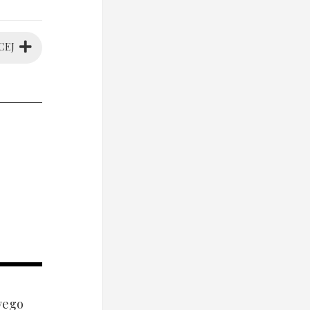
CEJ
wego