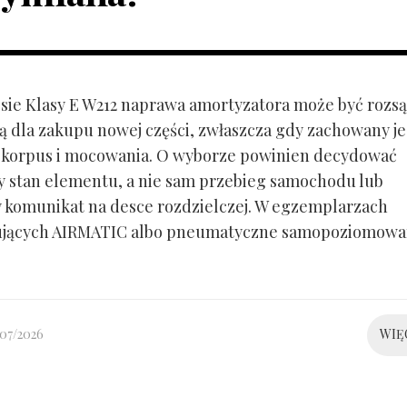
ie Klasy E W212 naprawa amortyzatora może być rozs
ą dla zakupu nowej części, zwłaszcza gdy zachowany je
 korpus i mocowania. O wyborze powinien decydować
y stan elementu, a nie sam przebieg samochodu lub
 komunikat na desce rozdzielczej. W egzemplarzach
ujących AIRMATIC albo pneumatyczne samopoziomowa
/07/2026
WIĘ