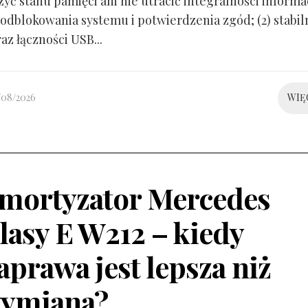
yć stanu pamięci ani nie utracić integralności informacj
odblokowania systemu i potwierdzenia zgód; (2) stabil
raz łączności USB...
/08/2026
WIĘ
mortyzator Mercedes
lasy E W212 – kiedy
aprawa jest lepsza niż
ymiana?