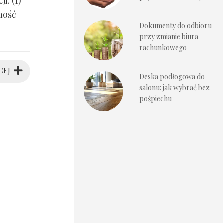
i: (1)
ność
Dokumenty do odbioru
przy zmianie biura
rachunkowego
CEJ
Deska podłogowa do
salonu: jak wybrać bez
pośpiechu