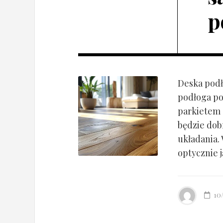
p
Deska podł
podłoga po
parkietem d
będzie dob
układania.
optycznie ją
10