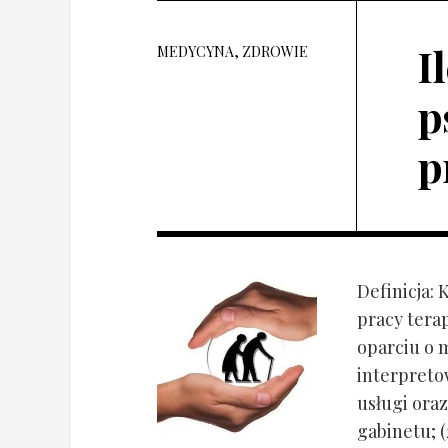
I
MEDYCYNA, ZDROWIE
p
p
Definicja: 
pracy tera
oparciu o 
interpret
usługi oraz
gabinetu; (2