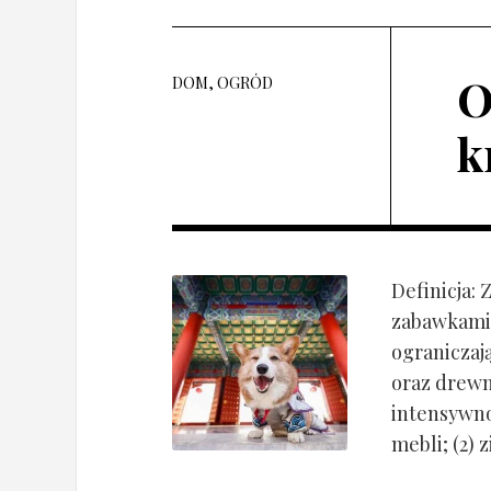
O
DOM, OGRÓD
k
Definicja:
zabawkami 
ograniczaj
oraz drewn
intensywnoś
mebli; (2) 