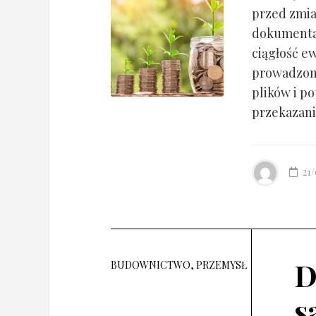
przed zmia
dokumentac
ciągłość ew
prowadzony
plików i po
przekazania
21
D
BUDOWNICTWO, PRZEMYSŁ
s