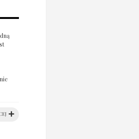
ądną
st
nie
CEJ