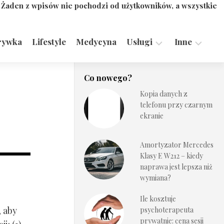
. Żaden z wpisów nie pochodzi od użytkowników, a wszystkie
rywka
Lifestyle
Medycyna
Usługi
Inne
Motoryzacja,
Turystyka,
Co nowego?
Transport
Sport
Kopia danych z
Technologie
telefonu przy czarnym
ekranie
Amortyzator Mercedes
Klasy E W212 – kiedy
naprawa jest lepsza niż
wymiana?
Ile kosztuje
, aby
psychoterapeuta
prywatnie: cena sesji