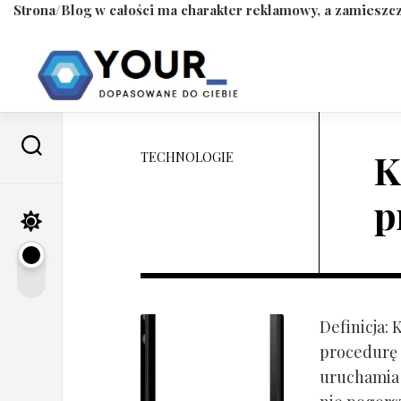
Strona/Blog w całości ma charakter reklamowy, a zamieszcz
Skip
to
content
K
TECHNOLOGIE
p
Definicja:
procedurę 
uruchamia s