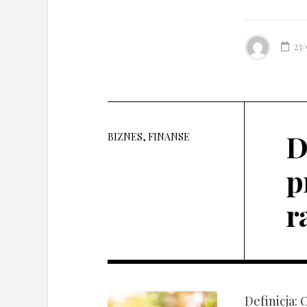
23
D
BIZNES, FINANSE
p
r
Definicja: