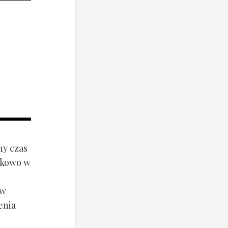
ny czas
ynkowo w
ów
enia