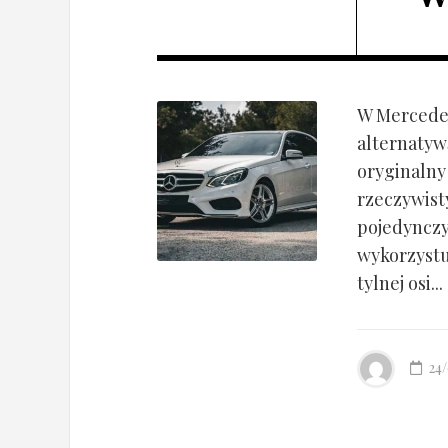
W Mercedes
alternatyw
oryginalny
rzeczywist
pojedynczy
wykorzyst
tylnej osi...
24