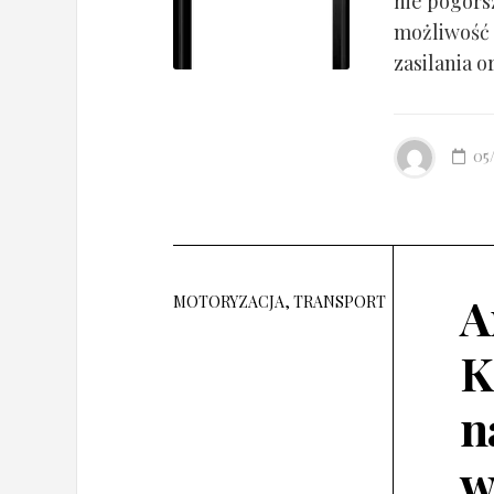
nie pogorsz
możliwość 
zasilania o
05
A
MOTORYZACJA, TRANSPORT
K
n
w