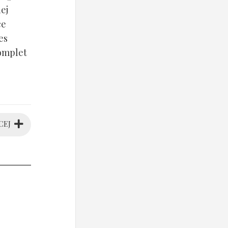
ej
ce
es
komplet
CEJ