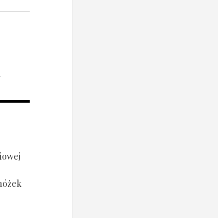
i
iowej
 nóżek