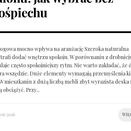
ośpiechu
ogowa mocno wpływa na aranżację Szeroka naturalna
trafi dodać wnętrzu spokoju. W porównaniu z drobnie
aje często spokojniejszy rytm. Nie warto zakładać, że 
ra wszędzie. Duże elementy wymagają przemyślenia k
 W mieszkaniu z dużą liczbą mebli zbyt wyrazista deska
 obciążyć. Przy...
/06/2026
WIĘ