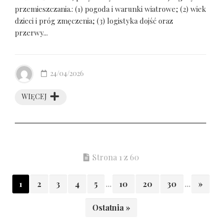
przemieszczania.: (1) pogoda i warunki wiatrowe; (2) wiek
dzieci i próg zmęczenia; (3) logistyka dojść oraz
przerwy...
24/04/2026
WIĘCEJ
Strona 1 z 60
1
2
3
4
5
...
10
20
30
...
»
Ostatnia »