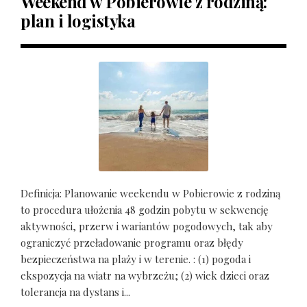
Weekend w Pobierowie z rodziną:
plan i logistyka
Definicja: Planowanie weekendu w Pobierowie z rodziną
to procedura ułożenia 48 godzin pobytu w sekwencję
aktywności, przerw i wariantów pogodowych, tak aby
ograniczyć przeładowanie programu oraz błędy
bezpieczeństwa na plaży i w terenie. : (1) pogoda i
ekspozycja na wiatr na wybrzeżu; (2) wiek dzieci oraz
tolerancja na dystans i...