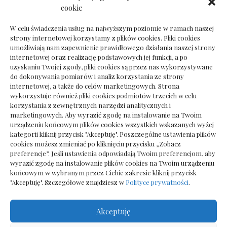
Dokumenty do odbioru przy zmianie biura
cookie
rachunkowego
W celu świadczenia usług na najwyższym poziomie w ramach naszej
strony internetowej korzystamy z plików cookies. Pliki cookies
umożliwiają nam zapewnienie prawidłowego działania naszej strony
internetowej oraz realizację podstawowych jej funkcji, a po
Deska podłogowa do salonu: jak wybrać bez
uzyskaniu Twojej zgody, pliki cookies są przez nas wykorzystywane
pośpiechu
do dokonywania pomiarów i analiz korzystania ze strony
internetowej, a także do celów marketingowych. Strona
wykorzystuje również pliki cookies podmiotów trzecich w celu
korzystania z zewnętrznych narzędzi analitycznych i
marketingowych. Aby wyrazić zgodę na instalowanie na Twoim
urządzeniu końcowym plików cookies wszystkich wskazanych wyżej
kategorii kliknij przycisk "Akceptuję". Poszczególne ustawienia plików
cookies możesz zmieniać po kliknięciu przycisku „Zobacz
preferencje”. Jeśli ustawienia odpowiadają Twoim preferencjom, aby
wyrazić zgodę na instalowanie plików cookies na Twoim urządzeniu
końcowym w wybranym przez Ciebie zakresie kliknij przycisk
"Akceptuję". Szczegółowe znajdziesz w
Polityce prywatności
.
Akceptuję
Wszelkie prawa zastrzezone