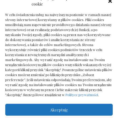
Dokumenty do odbioru przy zmianie biura
cookie
rachunkowego
W celu świadczenia usług na najwyższym poziomie w ramach naszej
strony internetowej korzystamy z plików cookies. Pliki cookies
umożliwiają nam zapewnienie prawidłowego działania naszej strony
internetowej oraz realizację podstawowych jej funkcji, a po
Deska podłogowa do salonu: jak wybrać bez
uzyskaniu Twojej zgody, pliki cookies są przez nas wykorzystywane
pośpiechu
do dokonywania pomiarów i analiz korzystania ze strony
internetowej, a także do celów marketingowych. Strona
wykorzystuje również pliki cookies podmiotów trzecich w celu
korzystania z zewnętrznych narzędzi analitycznych i
marketingowych. Aby wyrazić zgodę na instalowanie na Twoim
urządzeniu końcowym plików cookies wszystkich wskazanych wyżej
kategorii kliknij przycisk "Akceptuję". Poszczególne ustawienia plików
cookies możesz zmieniać po kliknięciu przycisku „Zobacz
preferencje”. Jeśli ustawienia odpowiadają Twoim preferencjom, aby
wyrazić zgodę na instalowanie plików cookies na Twoim urządzeniu
końcowym w wybranym przez Ciebie zakresie kliknij przycisk
"Akceptuję". Szczegółowe znajdziesz w
Polityce prywatności
.
Akceptuję
Wszelkie prawa zastrzezone