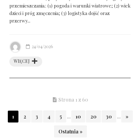
przemieszczania.: (1) pogoda i warunki wiatrowe; (2) wiek
dzieci i próg zmęczenia; (3) logistyka dojść oraz
przerwy...
24/04/2026
WIĘCEJ
Strona 1 z 60
1
2
3
4
5
...
10
20
30
...
»
Ostatnia »