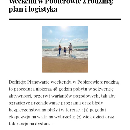
Weekend w Pobierowie z rodziną:
plan i logistyka
Definicja: Planowanie weekendu w Pobierowie z rodziną
to procedura ułożenia 48 godzin pobytu w sekwencję
aktywności, przerw i wariantów pogodowych, tak aby
ograniczyć przeładowanie programu oraz błędy
bezpieczeństwa na plaży i w terenie. : (1) pogoda i
ekspozycja na wiatr na wybrzeżu; (2) wiek dzieci oraz
tolerancja na dystans i...