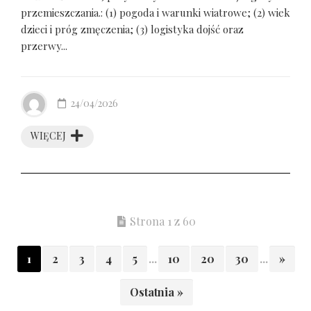
przemieszczania.: (1) pogoda i warunki wiatrowe; (2) wiek
dzieci i próg zmęczenia; (3) logistyka dojść oraz
przerwy...
24/04/2026
WIĘCEJ
Strona 1 z 60
1
2
3
4
5
...
10
20
30
...
»
Ostatnia »