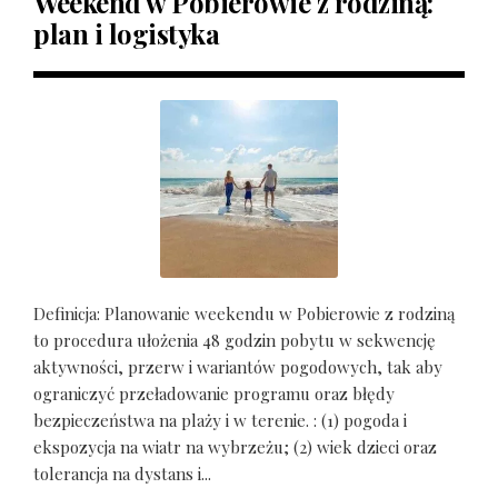
Weekend w Pobierowie z rodziną:
plan i logistyka
Definicja: Planowanie weekendu w Pobierowie z rodziną
to procedura ułożenia 48 godzin pobytu w sekwencję
aktywności, przerw i wariantów pogodowych, tak aby
ograniczyć przeładowanie programu oraz błędy
bezpieczeństwa na plaży i w terenie. : (1) pogoda i
ekspozycja na wiatr na wybrzeżu; (2) wiek dzieci oraz
tolerancja na dystans i...