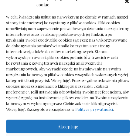
Dokumenty do odbioru przy zmianie biura
cookie
rachunkowego
W celu świadczenia usług na najwyższym poziomie w ramach naszej
strony internetowej korzystamy z plików cookies. Pliki cookies
umożliwiają nam zapewnienie prawidłowego działania naszej strony
internetowej oraz realizację podstawowych jej funkcji, a po
Deska podłogowa do salonu: jak wybrać bez
uzyskaniu Twojej zgody, pliki cookies są przez nas wykorzystywane
pośpiechu
do dokonywania pomiarów i analiz korzystania ze strony
internetowej, a także do celów marketingowych. Strona
wykorzystuje również pliki cookies podmiotów trzecich w celu
korzystania z zewnętrznych narzędzi analitycznych i
marketingowych. Aby wyrazić zgodę na instalowanie na Twoim
urządzeniu końcowym plików cookies wszystkich wskazanych wyżej
kategorii kliknij przycisk "Akceptuję". Poszczególne ustawienia plików
cookies możesz zmieniać po kliknięciu przycisku „Zobacz
preferencje”. Jeśli ustawienia odpowiadają Twoim preferencjom, aby
wyrazić zgodę na instalowanie plików cookies na Twoim urządzeniu
końcowym w wybranym przez Ciebie zakresie kliknij przycisk
"Akceptuję". Szczegółowe znajdziesz w
Polityce prywatności
.
Akceptuję
Wszelkie prawa zastrzezone