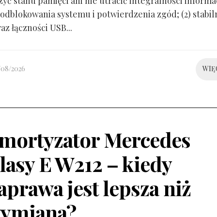
yć stanu pamięci ani nie utracić integralności informacj
odblokowania systemu i potwierdzenia zgód; (2) stabil
raz łączności USB...
/08/2026
WIĘ
mortyzator Mercedes
lasy E W212 – kiedy
aprawa jest lepsza niż
ymiana?