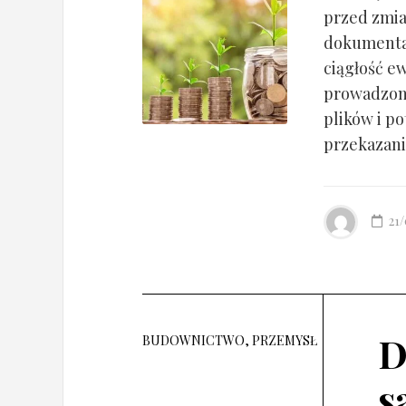
przed zmia
dokumentac
ciągłość ew
prowadzony
plików i po
przekazania
21
D
BUDOWNICTWO, PRZEMYSŁ
s