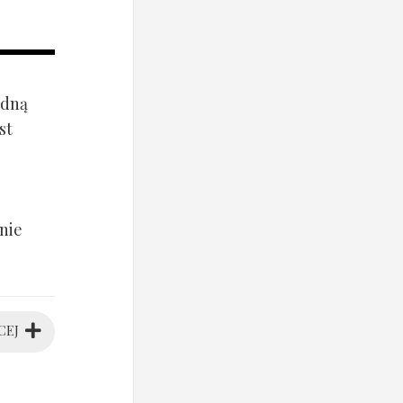
ądną
st
nie
CEJ