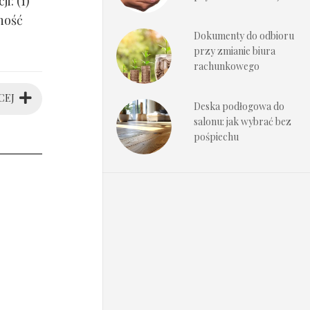
i: (1)
ność
Dokumenty do odbioru
przy zmianie biura
rachunkowego
CEJ
Deska podłogowa do
salonu: jak wybrać bez
pośpiechu