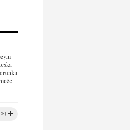
jszym
deska
ierunku
 może
CEJ