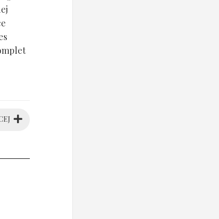
ej
ce
es
komplet
CEJ