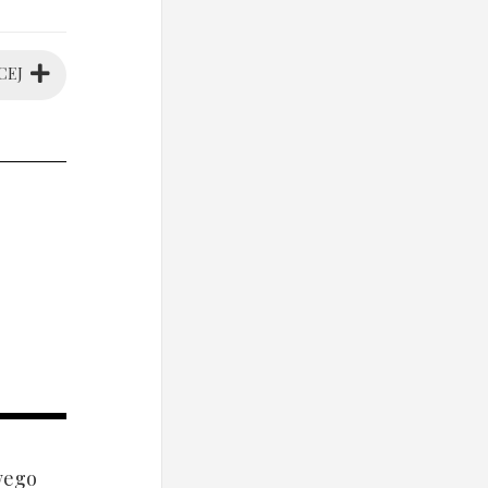
CEJ
wego