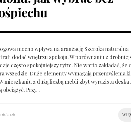
ośpiechu
ogowa mocno wpływa na aranżację Szeroka naturalna
trafi dodać wnętrzu spokoju. W porównaniu z drobnie
aje często spokojniejszy rytm. Nie warto zakładać, że 
ra wszędzie. Duże elementy wymagają przemyślenia k
 W mieszkaniu z dużą liczbą mebli zbyt wyrazista deska
 obciążyć. Przy...
/06/2026
WIĘ