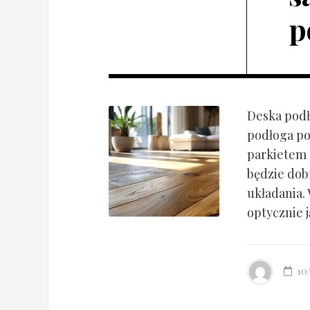
p
Deska podł
podłoga po
parkietem d
będzie dob
układania.
optycznie ją
10