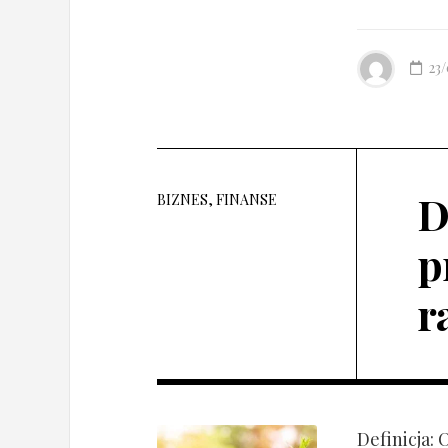
23
D
BIZNES, FINANSE
p
r
Definicja: