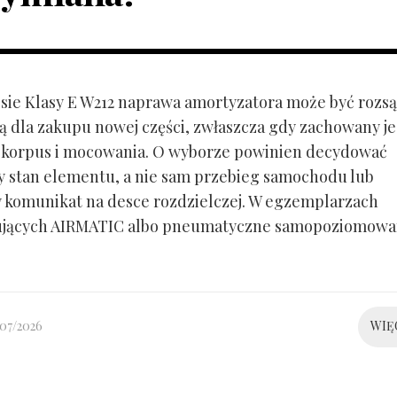
ie Klasy E W212 naprawa amortyzatora może być rozs
ą dla zakupu nowej części, zwłaszcza gdy zachowany je
 korpus i mocowania. O wyborze powinien decydować
y stan elementu, a nie sam przebieg samochodu lub
 komunikat na desce rozdzielczej. W egzemplarzach
ujących AIRMATIC albo pneumatyczne samopoziomowa
/07/2026
WIĘ