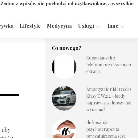
. Żaden z wpisów nie pochodzi od użytkowników, a wszystkie
rywka
Lifestyle
Medycyna
Usługi
Inne
Motoryzacja,
Turystyka,
Co nowego?
Transport
Sport
Kopia danych z
Technologie
telefonu przy czarnym
ekranie
Amortyzator Mercedes
Klasy E W212 – kiedy
naprawa jest lepsza niż
wymiana?
Ile kosztuje
, aby
psychoterapeuta
prywatnie: cena sesji