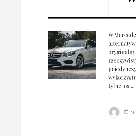
W Mercedes
alternatyw
oryginalny
rzeczywist
pojedynczy
wykorzyst
tylnej osi...
24