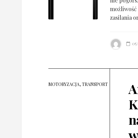
nie pogorsz
możliwość 
zasilania o
05
A
MOTORYZACJA, TRANSPORT
K
n
w