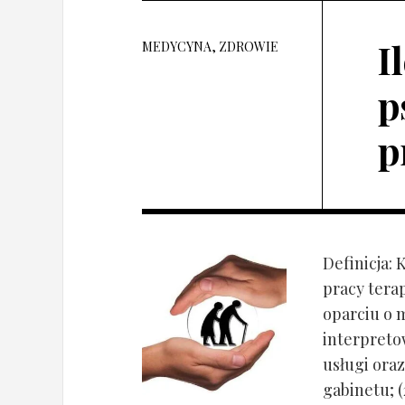
I
MEDYCYNA, ZDROWIE
p
p
Definicja: 
pracy tera
oparciu o 
interpret
usługi oraz
gabinetu; (2