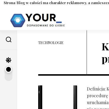
Strona/Blog w całości ma charakter reklamowy, a zamieszcz
Skip
to
content
K
TECHNOLOGIE
p
Definicja:
procedurę 
uruchamia s