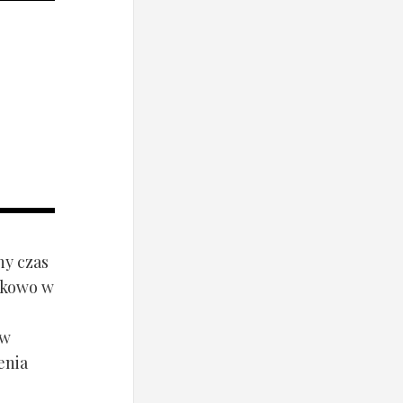
ny czas
ynkowo w
ów
enia