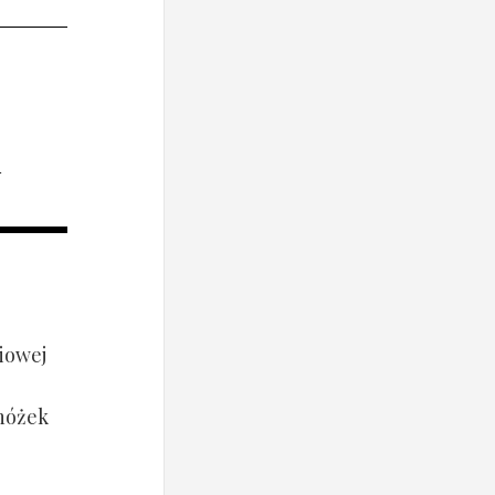
i
iowej
 nóżek