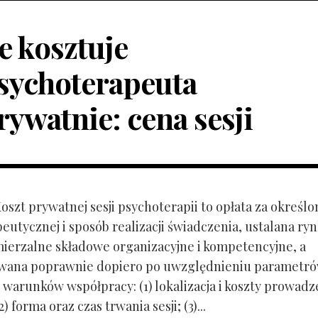
le kosztuje
sychoterapeuta
rywatnie: cena sesji
Koszt prywatnej sesji psychoterapii to opłata za określo
peutycznej i sposób realizacji świadczenia, ustalana r
mierzalne składowe organizacyjne i kompetencyjne, a
owana poprawnie dopiero po uwzględnieniu parametr
 warunków współpracy: (1) lokalizacja i koszty prowadz
) forma oraz czas trwania sesji; (3)...