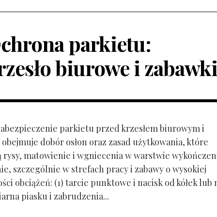
chrona parkietu:
rzesło biurowe i zabawk
 Zabezpieczenie parkietu przed krzesłem biurowym i
obejmuje dobór osłon oraz zasad użytkowania, które
ą rysy, matowienie i wgniecenia w warstwie wykończen
ie, szczególnie w strefach pracy i zabawy o wysokiej
ci obciążeń: (1) tarcie punktowe i nacisk od kółek lub
ziarna piasku i zabrudzenia...