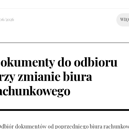
/06/2026
WIĘ
okumenty do odbioru
rzy zmianie biura
achunkowego
 Odbiór dokumentów od poprzedniego biura rachunko