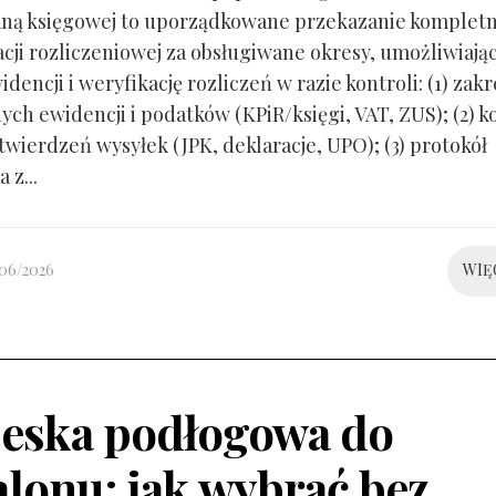
ną księgowej to uporządkowane przekazanie kompletn
ji rozliczeniowej za obsługiwane okresy, umożliwiają
idencji i weryfikację rozliczeń w razie kontroli: (1) zakr
ch ewidencji i podatków (KPiR/księgi, VAT, ZUS); (2) 
twierdzeń wysyłek (JPK, deklaracje, UPO); (3) protokół
 z...
/06/2026
WIĘ
eska podłogowa do
alonu: jak wybrać bez