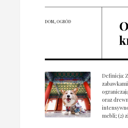
O
DOM, OGRÓD
k
Definicja:
zabawkami 
ograniczaj
oraz drewn
intensywnoś
mebli; (2) 