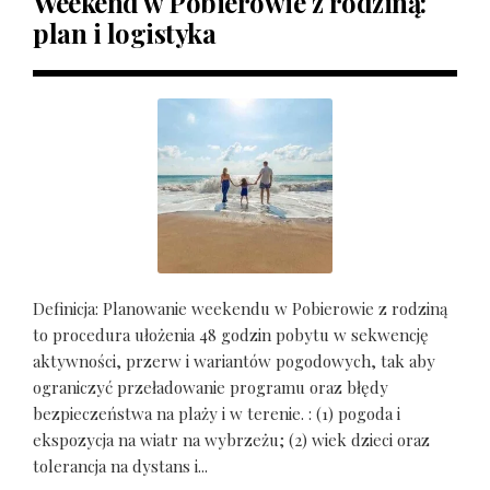
Weekend w Pobierowie z rodziną:
plan i logistyka
Definicja: Planowanie weekendu w Pobierowie z rodziną
to procedura ułożenia 48 godzin pobytu w sekwencję
aktywności, przerw i wariantów pogodowych, tak aby
ograniczyć przeładowanie programu oraz błędy
bezpieczeństwa na plaży i w terenie. : (1) pogoda i
ekspozycja na wiatr na wybrzeżu; (2) wiek dzieci oraz
tolerancja na dystans i...