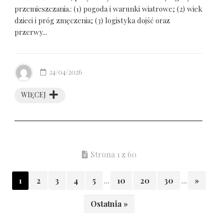
przemieszczania.: (1) pogoda i warunki wiatrowe; (2) wiek
dzieci i próg zmęczenia; (3) logistyka dojść oraz
przerwy...
24/04/2026
WIĘCEJ
Strona 1 z 60
1
2
3
4
5
...
10
20
30
...
»
Ostatnia »