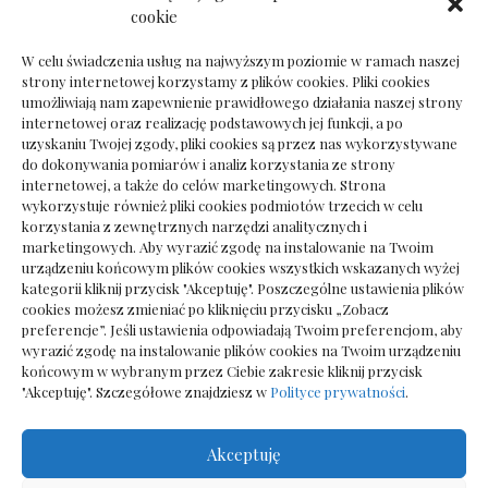
Dokumenty do odbioru przy zmianie biura
cookie
rachunkowego
W celu świadczenia usług na najwyższym poziomie w ramach naszej
strony internetowej korzystamy z plików cookies. Pliki cookies
umożliwiają nam zapewnienie prawidłowego działania naszej strony
internetowej oraz realizację podstawowych jej funkcji, a po
Deska podłogowa do salonu: jak wybrać bez
uzyskaniu Twojej zgody, pliki cookies są przez nas wykorzystywane
pośpiechu
do dokonywania pomiarów i analiz korzystania ze strony
internetowej, a także do celów marketingowych. Strona
wykorzystuje również pliki cookies podmiotów trzecich w celu
korzystania z zewnętrznych narzędzi analitycznych i
marketingowych. Aby wyrazić zgodę na instalowanie na Twoim
urządzeniu końcowym plików cookies wszystkich wskazanych wyżej
kategorii kliknij przycisk "Akceptuję". Poszczególne ustawienia plików
cookies możesz zmieniać po kliknięciu przycisku „Zobacz
preferencje”. Jeśli ustawienia odpowiadają Twoim preferencjom, aby
wyrazić zgodę na instalowanie plików cookies na Twoim urządzeniu
końcowym w wybranym przez Ciebie zakresie kliknij przycisk
"Akceptuję". Szczegółowe znajdziesz w
Polityce prywatności
.
Akceptuję
Wszelkie prawa zastrzezone