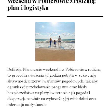
Weekend w Pobierowie z rodziną:
plan i logistyka
Definicja: Planowanie weekendu w Pobierowie z rodziną
to procedura ułożenia 48 godzin pobytu w sekwencję
aktywności, przerw i wariantów pogodowych, tak aby
ograniczyć przeładowanie programu oraz błędy
bezpieczeństwa na plaży i w terenie. : (1) pogoda i
ekspozycja na wiatr na wybrzeżu; (2) wiek dzieci oraz
tolerancja na dystans i...