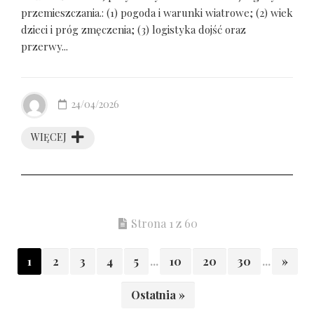
przemieszczania.: (1) pogoda i warunki wiatrowe; (2) wiek
dzieci i próg zmęczenia; (3) logistyka dojść oraz
przerwy...
24/04/2026
WIĘCEJ
Strona 1 z 60
1
2
3
4
5
...
10
20
30
...
»
Ostatnia »