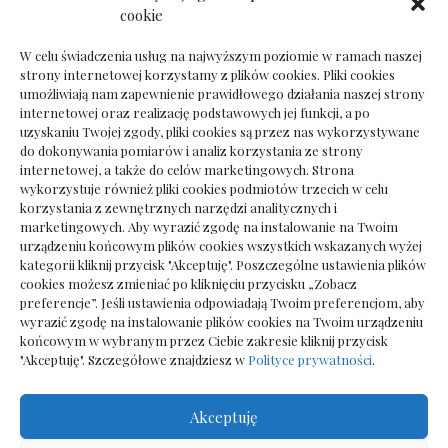
Dokumenty do odbioru przy zmianie biura
cookie
rachunkowego
W celu świadczenia usług na najwyższym poziomie w ramach naszej
strony internetowej korzystamy z plików cookies. Pliki cookies
umożliwiają nam zapewnienie prawidłowego działania naszej strony
internetowej oraz realizację podstawowych jej funkcji, a po
Deska podłogowa do salonu: jak wybrać bez
uzyskaniu Twojej zgody, pliki cookies są przez nas wykorzystywane
pośpiechu
do dokonywania pomiarów i analiz korzystania ze strony
internetowej, a także do celów marketingowych. Strona
wykorzystuje również pliki cookies podmiotów trzecich w celu
korzystania z zewnętrznych narzędzi analitycznych i
marketingowych. Aby wyrazić zgodę na instalowanie na Twoim
urządzeniu końcowym plików cookies wszystkich wskazanych wyżej
kategorii kliknij przycisk "Akceptuję". Poszczególne ustawienia plików
cookies możesz zmieniać po kliknięciu przycisku „Zobacz
preferencje”. Jeśli ustawienia odpowiadają Twoim preferencjom, aby
wyrazić zgodę na instalowanie plików cookies na Twoim urządzeniu
końcowym w wybranym przez Ciebie zakresie kliknij przycisk
"Akceptuję". Szczegółowe znajdziesz w
Polityce prywatności
.
Akceptuję
Wszelkie prawa zastrzezone