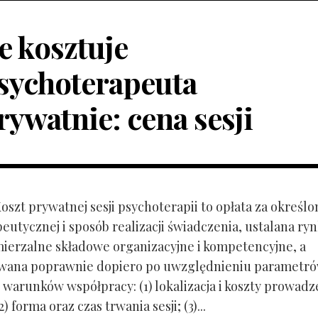
le kosztuje
sychoterapeuta
rywatnie: cena sesji
Koszt prywatnej sesji psychoterapii to opłata za określo
peutycznej i sposób realizacji świadczenia, ustalana r
mierzalne składowe organizacyjne i kompetencyjne, a
owana poprawnie dopiero po uwzględnieniu parametr
 warunków współpracy: (1) lokalizacja i koszty prowadz
) forma oraz czas trwania sesji; (3)...