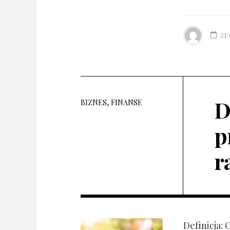
23
D
BIZNES, FINANSE
p
r
Definicja: