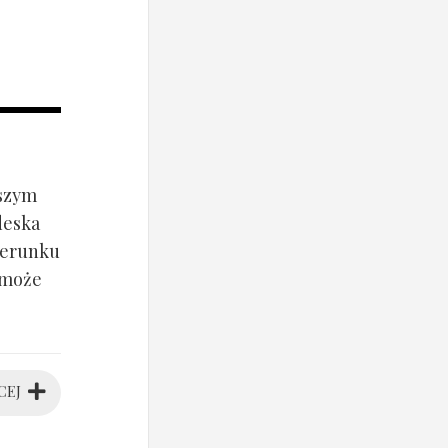
jszym
deska
ierunku
 może
CEJ