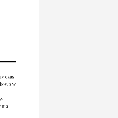
ny czas
ynkowo w
ów
enia