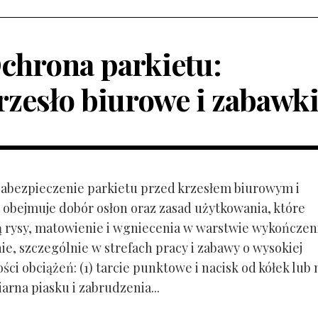
chrona parkietu:
rzesło biurowe i zabawk
 Zabezpieczenie parkietu przed krzesłem biurowym i
obejmuje dobór osłon oraz zasad użytkowania, które
ą rysy, matowienie i wgniecenia w warstwie wykończen
ie, szczególnie w strefach pracy i zabawy o wysokiej
ci obciążeń: (1) tarcie punktowe i nacisk od kółek lub
ziarna piasku i zabrudzenia...