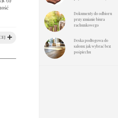
i: (1)
ność
Dokumenty do odbioru
przy zmianie biura
rachunkowego
CEJ
Deska podłogowa do
salonu: jak wybrać bez
pośpiechu