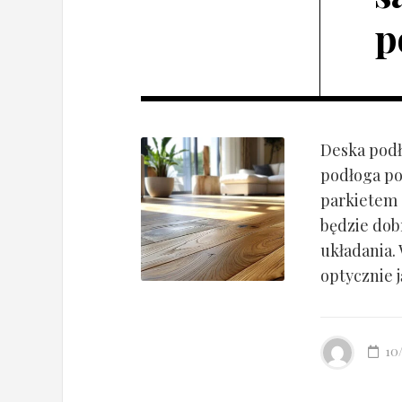
p
Deska podł
podłoga po
parkietem d
będzie dob
układania.
optycznie ją
10