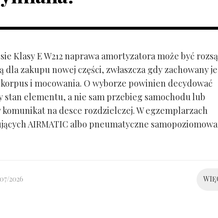
ie Klasy E W212 naprawa amortyzatora może być rozs
ą dla zakupu nowej części, zwłaszcza gdy zachowany je
 korpus i mocowania. O wyborze powinien decydować
y stan elementu, a nie sam przebieg samochodu lub
 komunikat na desce rozdzielczej. W egzemplarzach
ujących AIRMATIC albo pneumatyczne samopoziomowa
/07/2026
WIĘ