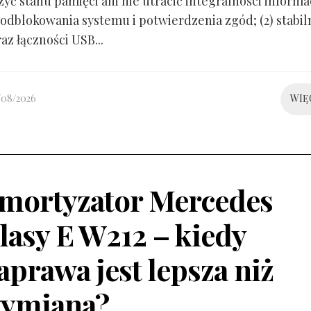
yć stanu pamięci ani nie utracić integralności informacj
odblokowania systemu i potwierdzenia zgód; (2) stabil
raz łączności USB...
/08/2026
WIĘ
mortyzator Mercedes
lasy E W212 – kiedy
aprawa jest lepsza niż
ymiana?