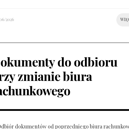
/06/2026
WIĘ
okumenty do odbioru
rzy zmianie biura
achunkowego
 Odbiór dokumentów od poprzedniego biura rachunko