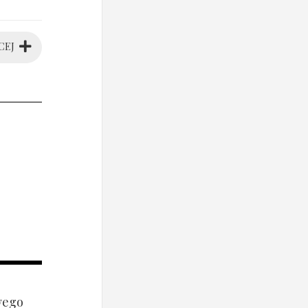
CEJ
wego