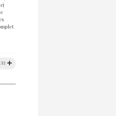
ej
ce
es
komplet
CEJ