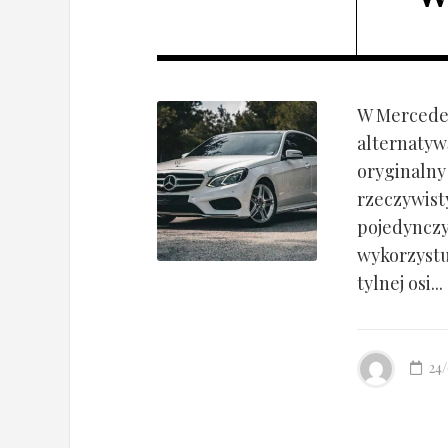
W Mercedes
alternatyw
oryginalny
rzeczywist
pojedynczy
wykorzyst
tylnej osi...
24