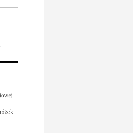
i
iowej
 nóżek