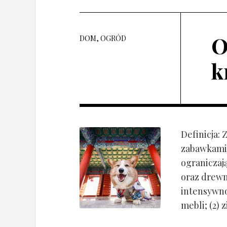
O
DOM, OGRÓD
k
Definicja:
zabawkami 
ograniczaj
oraz drewn
intensywnoś
mebli; (2) 