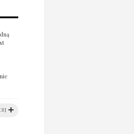
ądną
st
nie
CEJ