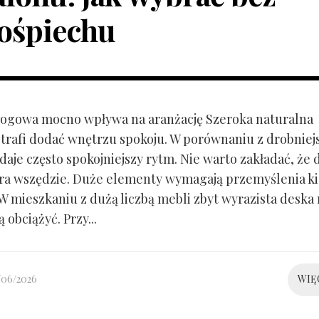
ośpiechu
ogowa mocno wpływa na aranżację Szeroka naturalna
trafi dodać wnętrzu spokoju. W porównaniu z drobnie
aje często spokojniejszy rytm. Nie warto zakładać, że 
ra wszędzie. Duże elementy wymagają przemyślenia k
 W mieszkaniu z dużą liczbą mebli zbyt wyrazista deska
 obciążyć. Przy...
/06/2026
WIĘ