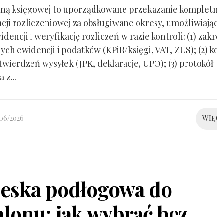
ną księgowej to uporządkowane przekazanie kompletn
ji rozliczeniowej za obsługiwane okresy, umożliwiają
idencji i weryfikację rozliczeń w razie kontroli: (1) zakr
ch ewidencji i podatków (KPiR/księgi, VAT, ZUS); (2) 
twierdzeń wysyłek (JPK, deklaracje, UPO); (3) protokół
 z...
/06/2026
WIĘ
eska podłogowa do
alonu: jak wybrać bez