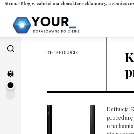
Strona/Blog w całości ma charakter reklamowy, a zamieszcz
Skip
to
content
K
TECHNOLOGIE
p
Definicja:
procedurę 
uruchamia s