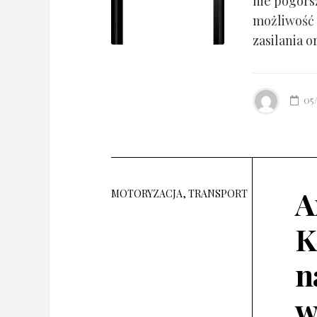
nie pogorsz
możliwość 
zasilania o
05
A
MOTORYZACJA, TRANSPORT
K
n
w