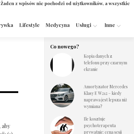
. Żaden z wpisów nie pochodzi od użytkowników, a wszystkie
rywka
Lifestyle
Medycyna
Usługi
Inne
Motoryzacja,
Turystyka,
Co nowego?
Transport
Sport
Kopia danych z
Technologie
telefonu przy czarnym
ekranie
Amortyzator Mercedes
Klasy E W212 – kiedy
naprawa jest lepsza niż
wymiana?
Ile kosztuje
, aby
psychoterapeuta
prywatnie: cena sesji