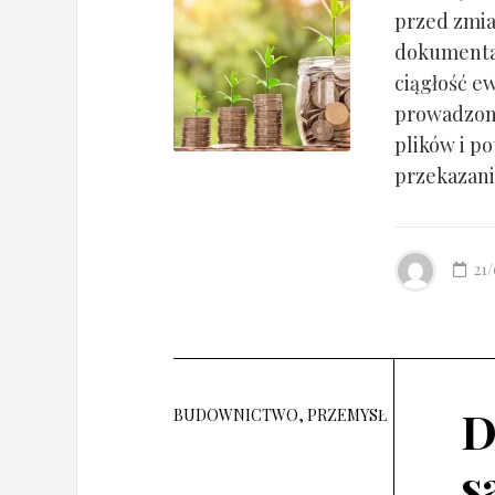
przed zmia
dokumentac
ciągłość ew
prowadzony
plików i po
przekazania
21
D
BUDOWNICTWO, PRZEMYSŁ
s