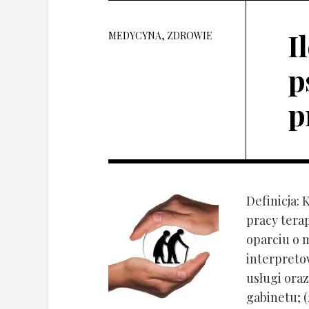
I
MEDYCYNA, ZDROWIE
p
p
Definicja: 
pracy tera
oparciu o 
interpret
usługi oraz
gabinetu; (2