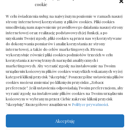
Dokumenty do odbioru przy zmianie biura
cookie
rachunkowego
W celu świadczenia usług na najwyższym poziomie w ramach naszej
strony internetowej korzystamy z plików cookies. Pliki cookies
umożliwiają nam zapewnienie prawidłowego działania naszej strony
internetowej oraz realizację podstawowych jej funkcji, a po
Deska podłogowa do salonu: jak wybrać bez
uzyskaniu Twojej zgody, pliki cookies są przez nas wykorzystywane
pośpiechu
do dokonywania pomiarów i analiz korzystania ze strony
internetowej, a także do celów marketingowych. Strona
wykorzystuje również pliki cookies podmiotów trzecich w celu
korzystania z zewnętrznych narzędzi analitycznych i
marketingowych. Aby wyrazić zgodę na instalowanie na Twoim
urządzeniu końcowym plików cookies wszystkich wskazanych wyżej
kategorii kliknij przycisk "Akceptuję". Poszczególne ustawienia plików
cookies możesz zmieniać po kliknięciu przycisku „Zobacz
preferencje”. Jeśli ustawienia odpowiadają Twoim preferencjom, aby
wyrazić zgodę na instalowanie plików cookies na Twoim urządzeniu
końcowym w wybranym przez Ciebie zakresie kliknij przycisk
"Akceptuję". Szczegółowe znajdziesz w
Polityce prywatności
.
Akceptuję
Wszelkie prawa zastrzezone