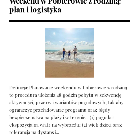
Weekend w Pobierowie z rodziną:
plan i logistyka
Definicja: Planowanie weekendu w Pobierowie z rodziną
to procedura ułożenia 48 godzin pobytu w sekwencję
aktywności, przerw i wariantów pogodowych, tak aby
ograniczyć przeładowanie programu oraz błędy
bezpieczeństwa na plaży i w terenie. : (1) pogoda i
ekspozycja na wiatr na wybrzeżu; (2) wiek dzieci oraz
tolerancja na dystans i...