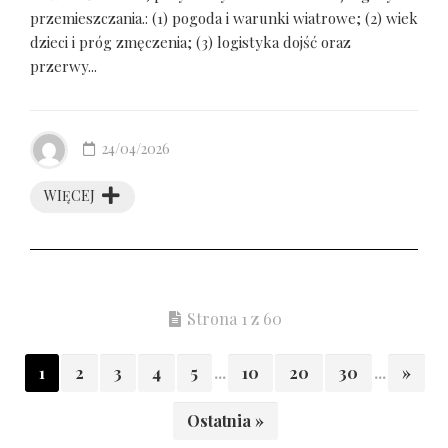
przemieszczania.: (1) pogoda i warunki wiatrowe; (2) wiek
dzieci i próg zmęczenia; (3) logistyka dojść oraz
przerwy...
24/04/2026
WIĘCEJ
Strona 1 z 60
1
2
3
4
5
...
10
20
30
...
»
Ostatnia »