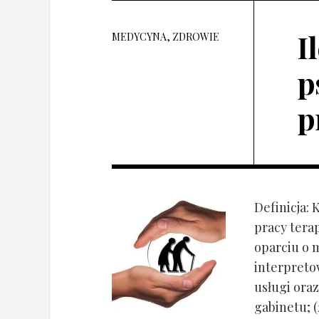
I
MEDYCYNA, ZDROWIE
p
p
Definicja: 
pracy tera
oparciu o 
interpret
usługi oraz
gabinetu; (2