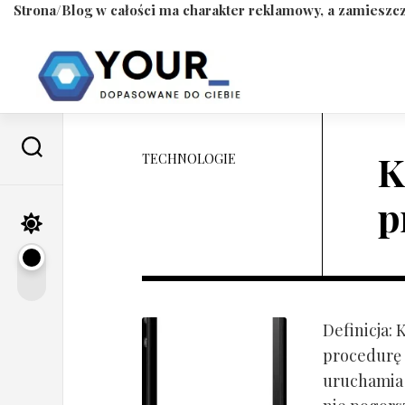
Strona/Blog w całości ma charakter reklamowy, a zamieszcz
Skip
to
content
K
TECHNOLOGIE
p
Definicja:
procedurę 
uruchamia s