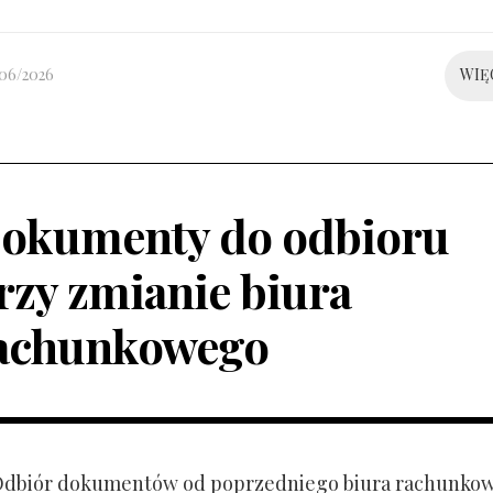
/06/2026
WIĘ
okumenty do odbioru
rzy zmianie biura
achunkowego
 Odbiór dokumentów od poprzedniego biura rachunko