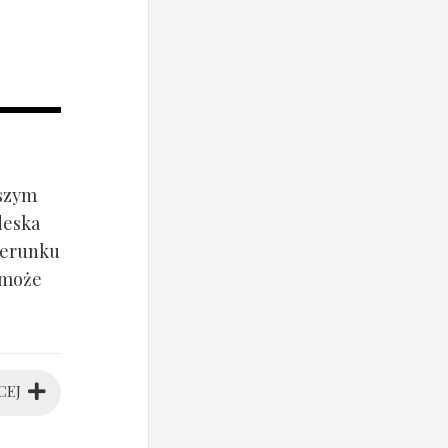
jszym
deska
ierunku
 może
CEJ