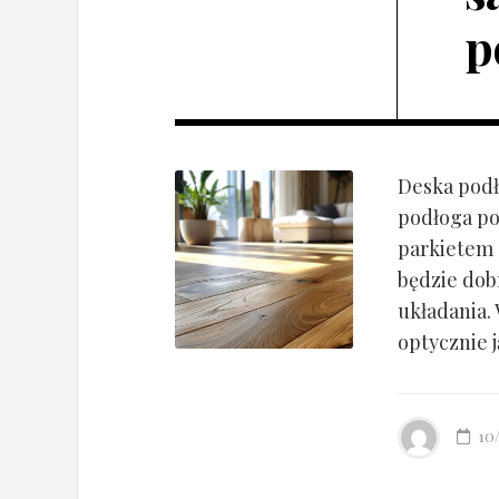
p
Deska podł
podłoga po
parkietem d
będzie dob
układania.
optycznie ją
10