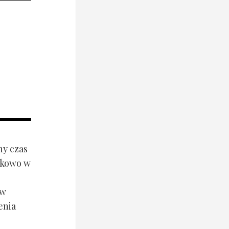
ny czas
ynkowo w
ów
enia