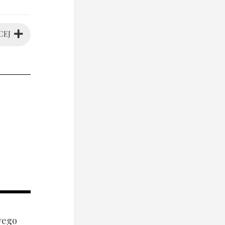
CEJ
wego