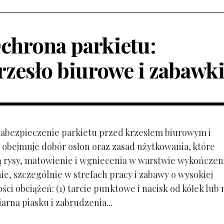
chrona parkietu:
rzesło biurowe i zabawk
 Zabezpieczenie parkietu przed krzesłem biurowym i
obejmuje dobór osłon oraz zasad użytkowania, które
ą rysy, matowienie i wgniecenia w warstwie wykończen
ie, szczególnie w strefach pracy i zabawy o wysokiej
ci obciążeń: (1) tarcie punktowe i nacisk od kółek lub
ziarna piasku i zabrudzenia...