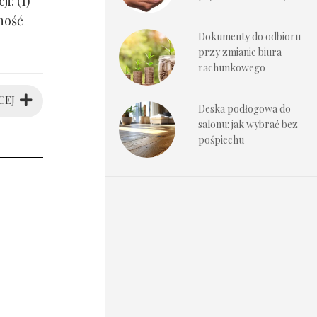
i: (1)
ność
Dokumenty do odbioru
przy zmianie biura
rachunkowego
CEJ
Deska podłogowa do
salonu: jak wybrać bez
pośpiechu