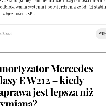
yć stanu pamięci ani nie utracić integralności informacj
odblokowania systemu i potwierdzenia zgód; (2) stabil
raz łączności USB...
/08/2026
WIĘ
mortyzator Mercedes
lasy E W212 – kiedy
aprawa jest lepsza niż
ymiana?