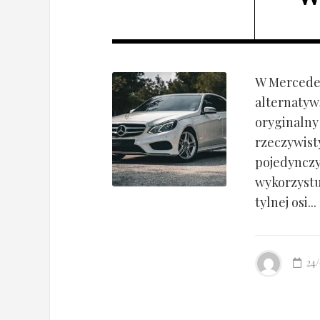
W Mercedes
alternatyw
oryginalny
rzeczywist
pojedynczy
wykorzyst
tylnej osi...
24