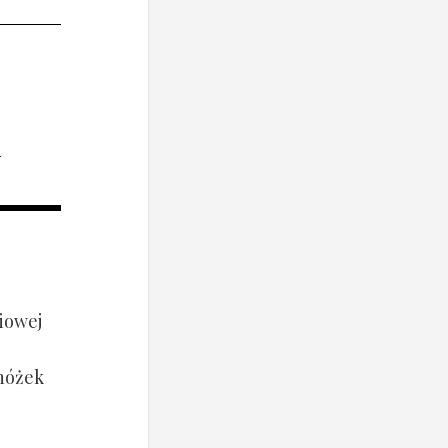
i
iowej
 nóżek