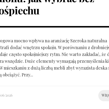
ośpiechu
ogowa mocno wpływa na aranżację Szeroka naturalna
trafi dodać wnętrzu spokoju. W porównaniu z drobnie
aje często spokojniejszy rytm. Nie warto zakładać, że 
ra wszędzie. Duże elementy wymagają przemyślenia k
 W mieszkaniu z dużą liczbą mebli zbyt wyrazista deska
 obciążyć. Przy...
/06/2026
WIĘ