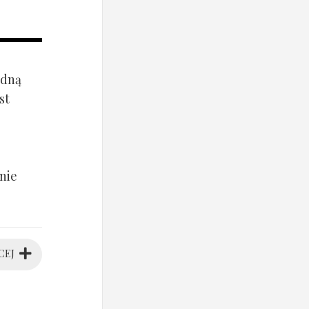
ądną
st
nie
CEJ