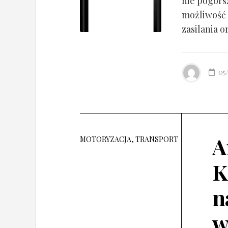
nie pogorsz
możliwość 
zasilania o
05
A
MOTORYZACJA, TRANSPORT
K
n
w