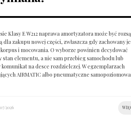
ie Klasy E W212 naprawa amortyzatora może być rozs
ą dla zakupu nowej części, zwłaszcza gdy zachowany je
 korpus i mocowania. O wyborze powinien decydować
y stan elementu, a nie sam przebieg samochodu lub
 komunikat na desce rozdzielczej. W egzemplarzach
ujących AIRMATIC albo pneumatyczne samopoziomowa
/07/2026
WIĘ