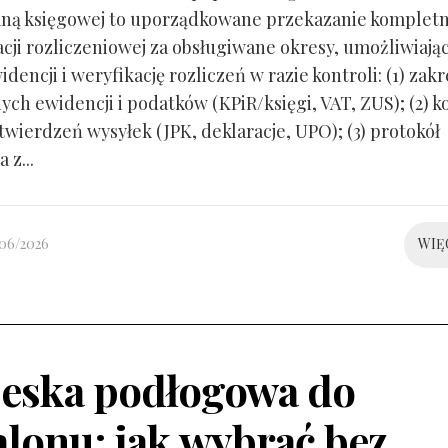
ną księgowej to uporządkowane przekazanie kompletn
ji rozliczeniowej za obsługiwane okresy, umożliwiają
idencji i weryfikację rozliczeń w razie kontroli: (1) zakr
ch ewidencji i podatków (KPiR/księgi, VAT, ZUS); (2) 
twierdzeń wysyłek (JPK, deklaracje, UPO); (3) protokół
 z...
/06/2026
WIĘ
eska podłogowa do
alonu: jak wybrać bez