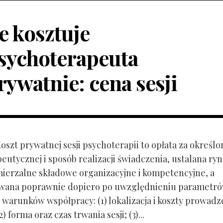
le kosztuje
sychoterapeuta
rywatnie: cena sesji
Koszt prywatnej sesji psychoterapii to opłata za określo
peutycznej i sposób realizacji świadczenia, ustalana r
mierzalne składowe organizacyjne i kompetencyjne, a
owana poprawnie dopiero po uwzględnieniu parametr
 warunków współpracy: (1) lokalizacja i koszty prowadz
) forma oraz czas trwania sesji; (3)...