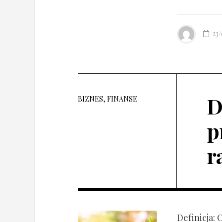
23
D
BIZNES, FINANSE
p
r
Definicja: