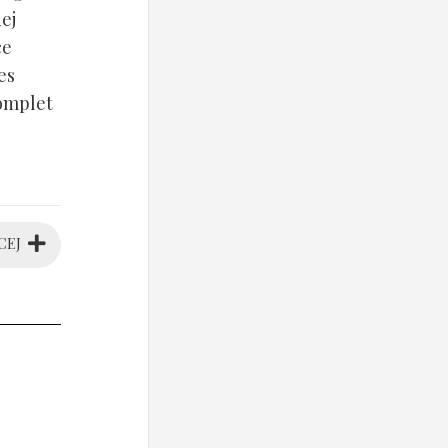
ej
ce
es
komplet
CEJ