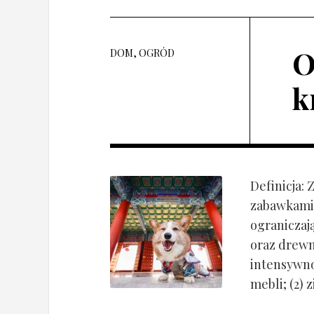
O
DOM, OGRÓD
k
Definicja:
zabawkami 
ograniczaj
oraz drewn
intensywnoś
mebli; (2) 