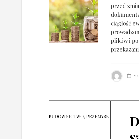
przed zmia
dokumentac
ciągłość ew
prowadzony
plików i po
przekazania
21
D
BUDOWNICTWO, PRZEMYSŁ
s