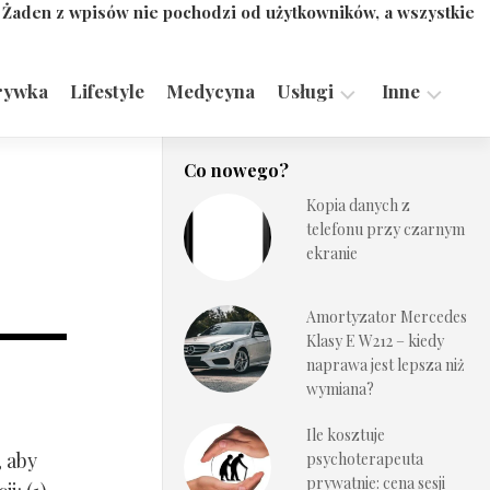
. Żaden z wpisów nie pochodzi od użytkowników, a wszystkie
rywka
Lifestyle
Medycyna
Usługi
Inne
Motoryzacja,
Turystyka,
Co nowego?
Transport
Sport
Kopia danych z
Technologie
telefonu przy czarnym
ekranie
Amortyzator Mercedes
Klasy E W212 – kiedy
naprawa jest lepsza niż
wymiana?
Ile kosztuje
, aby
psychoterapeuta
prywatnie: cena sesji