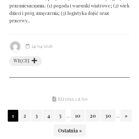
przemieszczania.: (1) pogoda i warunki wiatrowe; (2) wiek
dzieci i próg zmęczenia; (3) logistyka dojść oraz
przerwy...
24/04/2026
WIĘCEJ
Strona 1 z 60
1
2
3
4
5
...
10
20
30
...
»
Ostatnia »