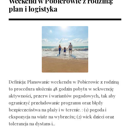
Weekend w Pobierowie z rodziną:
plan i logistyka
Definicja: Planowanie weekendu w Pobierowie z rodziną
to procedura ułożenia 48 godzin pobytu w sekwencję
aktywności, przerw i wariantów pogodowych, tak aby
ograniczyć przeładowanie programu oraz błędy
bezpieczeństwa na plaży i w terenie. : (1) pogoda i
ekspozycja na wiatr na wybrzeżu; (2) wiek dzieci oraz
tolerancja na dystans i...