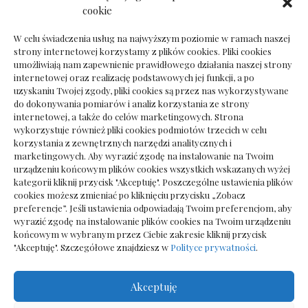
Dokumenty do odbioru przy zmianie biura
cookie
rachunkowego
W celu świadczenia usług na najwyższym poziomie w ramach naszej
strony internetowej korzystamy z plików cookies. Pliki cookies
umożliwiają nam zapewnienie prawidłowego działania naszej strony
internetowej oraz realizację podstawowych jej funkcji, a po
Deska podłogowa do salonu: jak wybrać bez
uzyskaniu Twojej zgody, pliki cookies są przez nas wykorzystywane
pośpiechu
do dokonywania pomiarów i analiz korzystania ze strony
internetowej, a także do celów marketingowych. Strona
wykorzystuje również pliki cookies podmiotów trzecich w celu
korzystania z zewnętrznych narzędzi analitycznych i
marketingowych. Aby wyrazić zgodę na instalowanie na Twoim
urządzeniu końcowym plików cookies wszystkich wskazanych wyżej
kategorii kliknij przycisk "Akceptuję". Poszczególne ustawienia plików
cookies możesz zmieniać po kliknięciu przycisku „Zobacz
preferencje”. Jeśli ustawienia odpowiadają Twoim preferencjom, aby
wyrazić zgodę na instalowanie plików cookies na Twoim urządzeniu
końcowym w wybranym przez Ciebie zakresie kliknij przycisk
"Akceptuję". Szczegółowe znajdziesz w
Polityce prywatności
.
Akceptuję
Wszelkie prawa zastrzezone