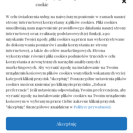
Dokumenty do odbioru przy zmianie biura
cookie
rachunkowego
W celu świadczenia usług na najwyższym poziomie w ramach naszej
strony internetowej korzystamy z plików cookies. Pliki cookies
umożliwiają nam zapewnienie prawidłowego działania naszej strony
internetowej oraz realizację podstawowych jej funkcji, a po
Deska podłogowa do salonu: jak wybrać bez
uzyskaniu Twojej zgody, pliki cookies są przez nas wykorzystywane
pośpiechu
do dokonywania pomiarów i analiz korzystania ze strony
internetowej, a także do celów marketingowych. Strona
wykorzystuje również pliki cookies podmiotów trzecich w celu
korzystania z zewnętrznych narzędzi analitycznych i
marketingowych. Aby wyrazić zgodę na instalowanie na Twoim
urządzeniu końcowym plików cookies wszystkich wskazanych wyżej
kategorii kliknij przycisk "Akceptuję". Poszczególne ustawienia plików
cookies możesz zmieniać po kliknięciu przycisku „Zobacz
preferencje”. Jeśli ustawienia odpowiadają Twoim preferencjom, aby
wyrazić zgodę na instalowanie plików cookies na Twoim urządzeniu
końcowym w wybranym przez Ciebie zakresie kliknij przycisk
"Akceptuję". Szczegółowe znajdziesz w
Polityce prywatności
.
Akceptuję
Wszelkie prawa zastrzezone