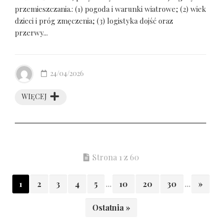
przemieszczania.: (1) pogoda i warunki wiatrowe; (2) wiek
dzieci i próg zmęczenia; (3) logistyka dojść oraz
przerwy...
24/04/2026
WIĘCEJ
Strona 1 z 60
1
2
3
4
5
...
10
20
30
...
»
Ostatnia »