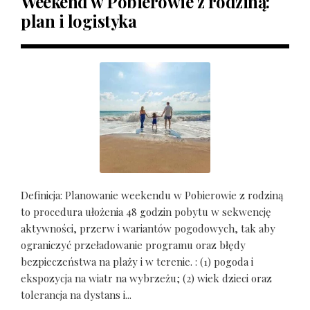
Weekend w Pobierowie z rodziną:
plan i logistyka
Definicja: Planowanie weekendu w Pobierowie z rodziną
to procedura ułożenia 48 godzin pobytu w sekwencję
aktywności, przerw i wariantów pogodowych, tak aby
ograniczyć przeładowanie programu oraz błędy
bezpieczeństwa na plaży i w terenie. : (1) pogoda i
ekspozycja na wiatr na wybrzeżu; (2) wiek dzieci oraz
tolerancja na dystans i...