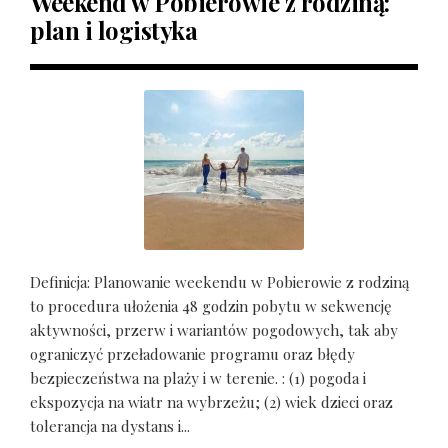
Weekend w Pobierowie z rodziną:
plan i logistyka
Definicja: Planowanie weekendu w Pobierowie z rodziną
to procedura ułożenia 48 godzin pobytu w sekwencję
aktywności, przerw i wariantów pogodowych, tak aby
ograniczyć przeładowanie programu oraz błędy
bezpieczeństwa na plaży i w terenie. : (1) pogoda i
ekspozycja na wiatr na wybrzeżu; (2) wiek dzieci oraz
tolerancja na dystans i...