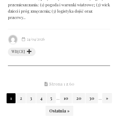
przemieszczania.: (1) pogoda i warunki wiatrowe; (2) wiek
dzieci i próg zmęczenia; (3) logistyka dojść oraz
przerwy...
24/04/2026
WIĘCEJ
Strona 1 z 60
1
2
3
4
5
...
10
20
30
...
»
Ostatnia »