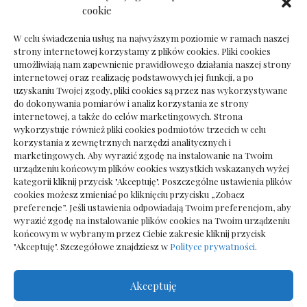
Dokumenty do odbioru przy zmianie biura
cookie
rachunkowego
W celu świadczenia usług na najwyższym poziomie w ramach naszej
strony internetowej korzystamy z plików cookies. Pliki cookies
umożliwiają nam zapewnienie prawidłowego działania naszej strony
internetowej oraz realizację podstawowych jej funkcji, a po
Deska podłogowa do salonu: jak wybrać bez
uzyskaniu Twojej zgody, pliki cookies są przez nas wykorzystywane
pośpiechu
do dokonywania pomiarów i analiz korzystania ze strony
internetowej, a także do celów marketingowych. Strona
wykorzystuje również pliki cookies podmiotów trzecich w celu
korzystania z zewnętrznych narzędzi analitycznych i
marketingowych. Aby wyrazić zgodę na instalowanie na Twoim
urządzeniu końcowym plików cookies wszystkich wskazanych wyżej
kategorii kliknij przycisk "Akceptuję". Poszczególne ustawienia plików
cookies możesz zmieniać po kliknięciu przycisku „Zobacz
preferencje”. Jeśli ustawienia odpowiadają Twoim preferencjom, aby
wyrazić zgodę na instalowanie plików cookies na Twoim urządzeniu
końcowym w wybranym przez Ciebie zakresie kliknij przycisk
"Akceptuję". Szczegółowe znajdziesz w
Polityce prywatności
.
Akceptuję
Wszelkie prawa zastrzezone