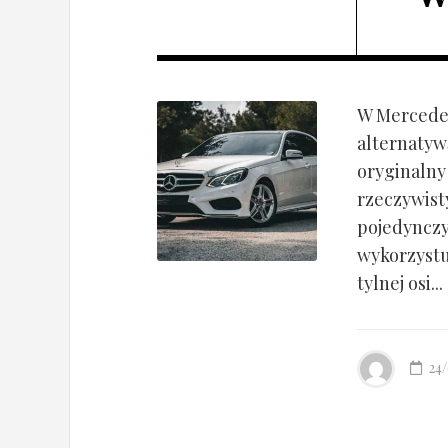
W Mercedes
alternatyw
oryginalny
rzeczywist
pojedynczy
wykorzyst
tylnej osi...
24