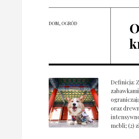
O
DOM, OGRÓD
k
Definicja:
zabawkami 
ograniczaj
oraz drewn
intensywnoś
mebli; (2) 