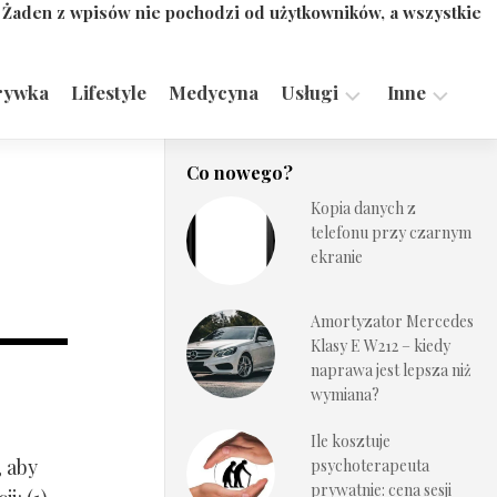
. Żaden z wpisów nie pochodzi od użytkowników, a wszystkie
rywka
Lifestyle
Medycyna
Usługi
Inne
Motoryzacja,
Turystyka,
Co nowego?
Transport
Sport
Kopia danych z
Technologie
telefonu przy czarnym
ekranie
Amortyzator Mercedes
Klasy E W212 – kiedy
naprawa jest lepsza niż
wymiana?
Ile kosztuje
, aby
psychoterapeuta
prywatnie: cena sesji