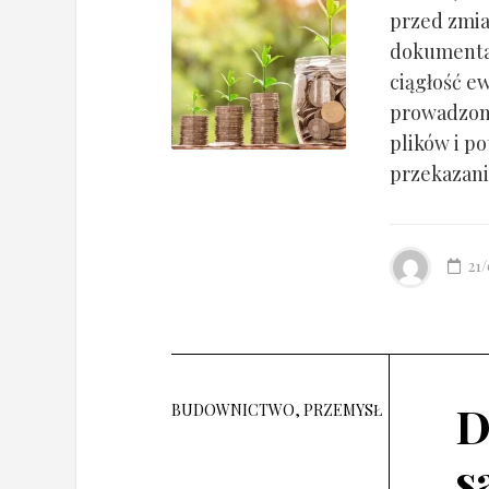
przed zmia
dokumentac
ciągłość ew
prowadzony
plików i po
przekazania
21
D
BUDOWNICTWO, PRZEMYSŁ
s