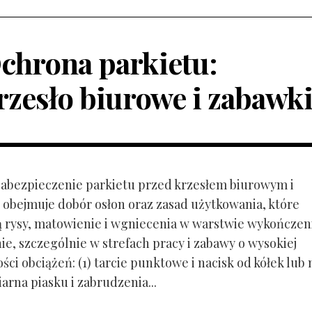
chrona parkietu:
rzesło biurowe i zabawk
 Zabezpieczenie parkietu przed krzesłem biurowym i
obejmuje dobór osłon oraz zasad użytkowania, które
ą rysy, matowienie i wgniecenia w warstwie wykończen
ie, szczególnie w strefach pracy i zabawy o wysokiej
ci obciążeń: (1) tarcie punktowe i nacisk od kółek lub
ziarna piasku i zabrudzenia...