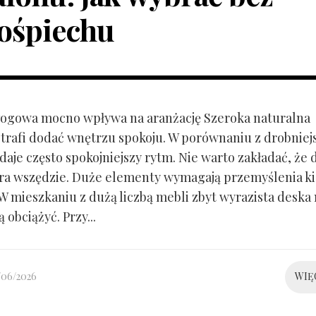
ośpiechu
ogowa mocno wpływa na aranżację Szeroka naturalna
trafi dodać wnętrzu spokoju. W porównaniu z drobnie
aje często spokojniejszy rytm. Nie warto zakładać, że 
ra wszędzie. Duże elementy wymagają przemyślenia k
 W mieszkaniu z dużą liczbą mebli zbyt wyrazista deska
 obciążyć. Przy...
/06/2026
WIĘ