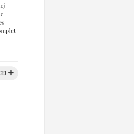
ej
ce
es
komplet
CEJ