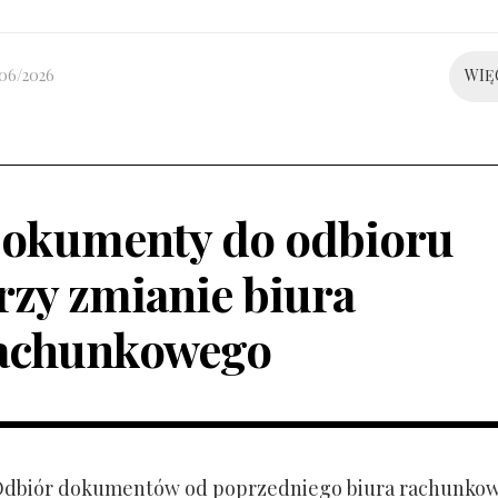
/06/2026
WIĘ
okumenty do odbioru
rzy zmianie biura
achunkowego
 Odbiór dokumentów od poprzedniego biura rachunko