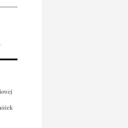
i
iowej
 nóżek