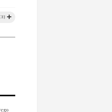
CEJ
wego