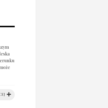
jszym
deska
ierunku
 może
CEJ