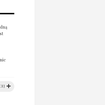
ądną
st
nie
CEJ