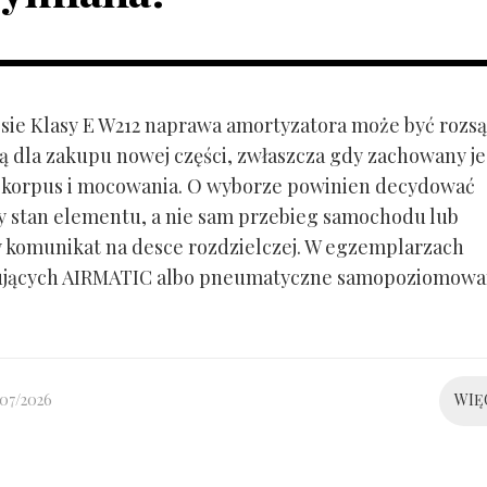
ie Klasy E W212 naprawa amortyzatora może być rozs
ą dla zakupu nowej części, zwłaszcza gdy zachowany je
 korpus i mocowania. O wyborze powinien decydować
y stan elementu, a nie sam przebieg samochodu lub
 komunikat na desce rozdzielczej. W egzemplarzach
ujących AIRMATIC albo pneumatyczne samopoziomowa
/07/2026
WIĘ