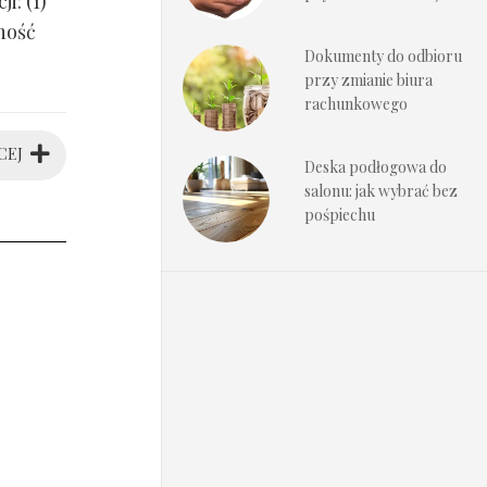
i: (1)
ność
Dokumenty do odbioru
przy zmianie biura
rachunkowego
CEJ
Deska podłogowa do
salonu: jak wybrać bez
pośpiechu