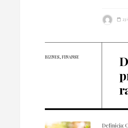
23
D
BIZNES, FINANSE
p
r
Definicja: