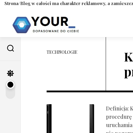
Strona/Blog w całości ma charakter reklamowy, a zamieszcz
Skip
to
content
K
TECHNOLOGIE
p
Definicja:
procedurę 
uruchamia s