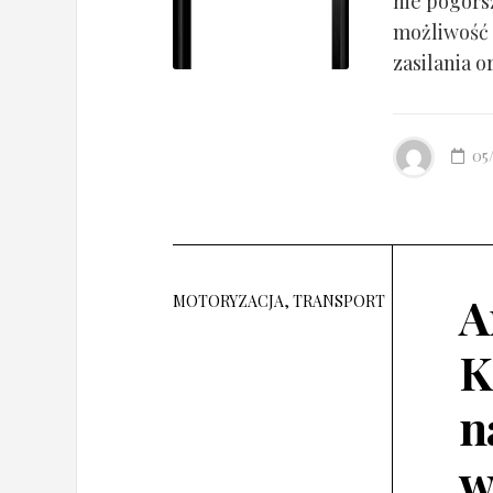
nie pogorsz
możliwość 
zasilania o
05
A
MOTORYZACJA, TRANSPORT
K
n
w