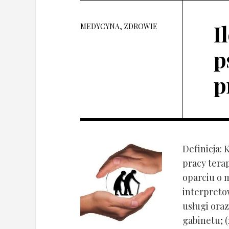
I
MEDYCYNA, ZDROWIE
p
p
Definicja: 
pracy tera
oparciu o 
interpret
usługi oraz
gabinetu; (2