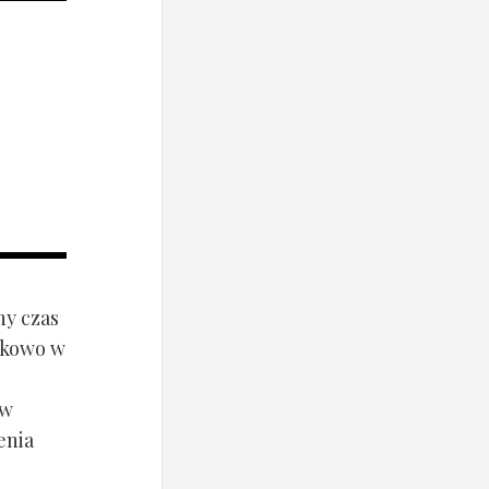
ny czas
ynkowo w
ów
enia