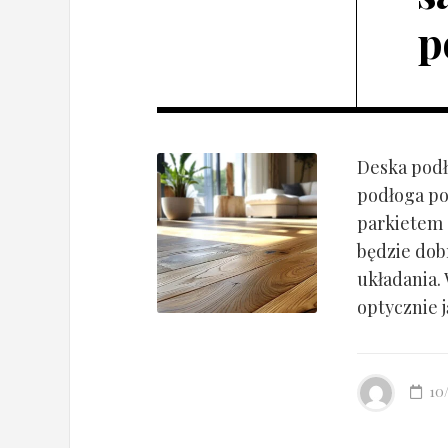
p
Deska podł
podłoga po
parkietem d
będzie dob
układania.
optycznie ją
10