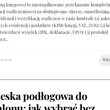
ną księgowej to uporządkowane przekazanie kompletn
ji rozliczeniowej za obsługiwane okresy, umożliwiają
idencji i weryfikację rozliczeń w razie kontroli: (1) zakr
ch ewidencji i podatków (KPiR/księgi, VAT, ZUS); (2) 
twierdzeń wysyłek (JPK, deklaracje, UPO); (3) protokół
 z...
/06/2026
WIĘ
eska podłogowa do
alonu: jak wybrać bez