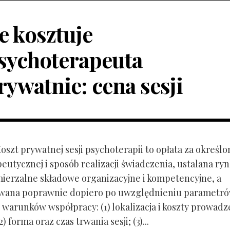
le kosztuje
sychoterapeuta
rywatnie: cena sesji
Koszt prywatnej sesji psychoterapii to opłata za określo
peutycznej i sposób realizacji świadczenia, ustalana r
mierzalne składowe organizacyjne i kompetencyjne, a
owana poprawnie dopiero po uwzględnieniu parametr
 warunków współpracy: (1) lokalizacja i koszty prowadz
) forma oraz czas trwania sesji; (3)...