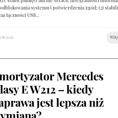
yć stanu pamięci ani nie utracić integralności informacj
odblokowania systemu i potwierdzenia zgód; (2) stabil
raz łączności USB...
/08/2026
WIĘ
mortyzator Mercedes
lasy E W212 – kiedy
aprawa jest lepsza niż
ymiana?